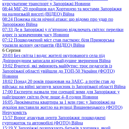
курсуватиме транспорт у Запоріжжі
Новини
08:44
МіГ-29 пройшов над Хортицею та мостами Запоріжжя
на наднизькій висоті (ВІДЕО)
Війна
08:24
Пожежа після нічної атаки: що відомо про удар по
Запоріжжю
Війна
07:33
Де в Запоріжжі у п’ятницю відключать світло: переліки
адрес із зазначенням часу
Новини
07:12
Пошкоджений міст став пасткою: біля Приморська
уразили колону окупантів (ВІДЕО)
Війна
6 Серпня
20:03
Без світла і води: жителі окупованого села під
Дніпрорудним записали відчайдушне звернення
Війна
19:02
Вчителі, які змінюють майбутнє: троє педагогів із
Запорізької області увійшли до ТОП-50 України (ФОТО)
Новини
18:02
Понад 20 років працював на ЗАЕС, а потім став до
війська: на війні загинув захисник із Запорізької області
Війна
17:00
Експерти назвали три сценарії зими для Запоріжжя: у
найгіршому світло буде лише 4–8 годин
Новини
16:05
Двокімнатна квартира за 1 млн грн: у Запоріжжі на
аукціон виставили житло на вулиці Вишневецького (ФОТО)
Нерухомість
15:57
Ворог атакував центр Запоріжжя: пошкоджені
гуртожиток та автомобілі (ФОТО)
Війна
15:19
У Запоріжжі розшукують батьків хлопчика, який