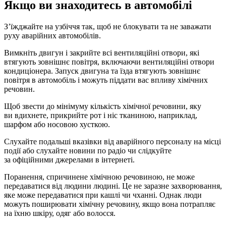
Якщо ви знаходитесь в автомобілі
З’їжджайте на узбіччя так, щоб не блокувати та не заважати
руху аварійних автомобілів.
Вимкніть двигун і закрийте всі вентиляційні отвори, які
втягують зовнішнє повітря, включаючи вентиляційні отвори
кондиціонера. Запуск двигуна та їзда втягують зовнішнє
повітря в автомобіль і можуть піддати вас впливу хімічних
речовин.
Щоб звести до мінімуму кількість хімічної речовини, яку
ви вдихнете, прикрийте рот і ніс тканиною, наприклад,
шарфом або носовою хусткою.
Слухайте подальші вказівки від аварійного персоналу на місці
події або слухайте новини по радіо чи слідкуйте
за офіційними джерелами в інтернеті.
Поранення, спричинене хімічною речовиною, не може
передаватися від людини людині. Це не заразне захворювання,
яке може передаватися при кашлі чи чханні. Однак люди
можуть поширювати хімічну речовину, якщо вона потрапляє
на їхню шкіру, одяг або волосся.