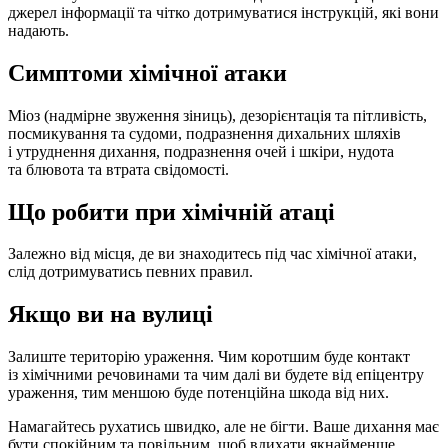
джерел інформації та чітко дотримуватися інструкцій, які вони
надають.
Симптоми хімічної атаки
Міоз (надмірне звуження зіниць), дезорієнтація та пітливість,
посмикування та судоми, подразнення дихальних шляхів
і утруднення дихання, подразнення очей і шкіри, нудота
та блювота та втрата свідомості.
Що робити при хімічній атаці
Залежно від місця, де ви знаходитесь під час хімічної атаки,
слід дотримуватись певних правил.
Якщо ви на вулиці
Залиште територію ураження. Чим коротшим буде контакт
із хімічними речовинами та чим далі ви будете від епіцентру
ураження, тим меншою буде потенційна шкода від них.
Намагайтесь рухатись швидко, але не бігти. Ваше дихання має
бути спокійним та повільним, щоб вдихати якнайменше