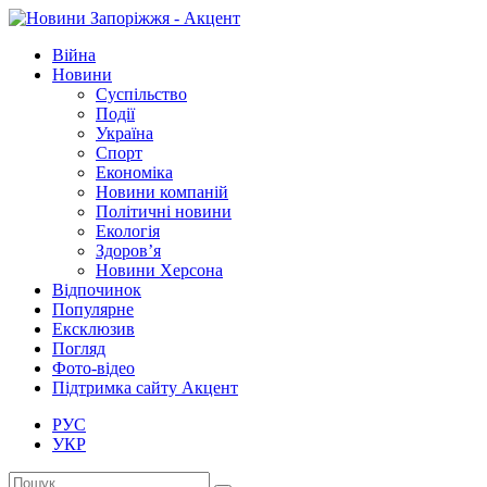
Війна
Новини
Суспільство
Події
Україна
Спорт
Економіка
Новини компаній
Політичні новини
Екологія
Здоров’я
Новини Херсона
Відпочинок
Популярне
Ексклюзив
Погляд
Фото-відео
Підтримка сайту Акцент
РУС
УКР