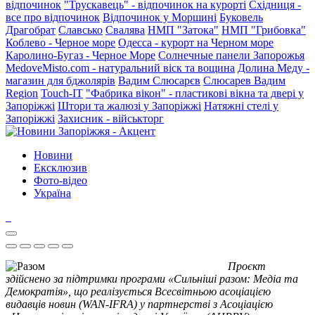
відпочинок
"Трускавець" - відпочинок на курорті
Східниця -
все про відпочинок
Відпочинок у Моршині
Буковель
Драгобрат
Славсько
Свалява
НМП "Затока"
НМП "Грибовка"
Коблево - Черное море
Одесса - курорт на Черном море
Каролино-Бугаз - Черное Море
Солнечные панели Запорожья
MedoveMisto.com - натуральний віск та вощина
Долина Меду -
магазин для бджолярів
Вадим Слюсарєв
Слюсарев Вадим
Region
Touch-IT
"Фабрика вікон" - пластикові вікна та двері у
Запоріжжі
Штори та жалюзі у Запоріжжі
Натяжні стелі у
Запоріжжі
Захисник - військторг
Новини
Ексклюзив
Фото-відео
Україна
Проєкт
здійснено за підтримки програми «Сильніші разом: Медіа та
Демократія», що реалізується Всесвітньою асоціацією
видавців новин (WAN-IFRA) у партнерстві з Асоціацією