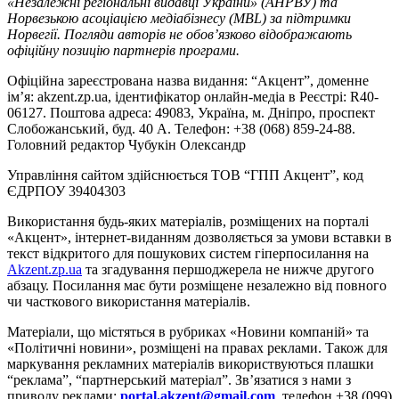
«Незалежні регіональні видавці України» (АНРВУ) та
Норвезькою асоціацією медіабізнесу (MBL) за підтримки
Норвегії. Погляди авторів не обов’язково відображають
офіційну позицію партнерів програми.
Офіційна зареєстрована назва видання: “Акцент”, доменне
ім’я: akzent.zp.ua, ідентифікатор онлайн-медіа в Реєстрі: R40-
06127. Поштова адреса: 49083, Україна, м. Дніпро, проспект
Слобожанський, буд. 40 А. Телефон: +38 (068) 859-24-88.
Головний редактор Чубукін Олександр
Управління сайтом здійснюється ТОВ “ГПП Акцент”, код
ЄДРПОУ 39404303
Використання будь-яких матеріалів, розміщених на порталі
«Акцент», інтернет-виданням дозволяється за умови вставки в
текст відкритого для пошукових систем гіперпосилання на
Akzent.zp.ua
та згадування першоджерела не нижче другого
абзацу. Посилання має бути розміщене незалежно від повного
чи часткового використання матеріалів.
Матеріали, що містяться в рубриках «Новини компаній» та
«Політичні новини», розміщені на правах реклами. Також для
маркування рекламних матеріалів використвуються плашки
“реклама”, “партнерський матеріал”. Зв’язатися з нами з
приводу реклами:
portal.akzent@gmail.com
, телефон +38 (099)