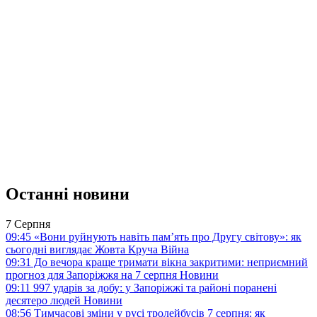
Останні новини
7 Серпня
09:45
«Вони руйнують навіть пам’ять про Другу світову»: як
сьогодні виглядає Жовта Круча
Війна
09:31
До вечора краще тримати вікна закритими: неприємний
прогноз для Запоріжжя на 7 серпня
Новини
09:11
997 ударів за добу: у Запоріжжі та районі поранені
десятеро людей
Новини
08:56
Тимчасові зміни у русі тролейбусів 7 серпня: як