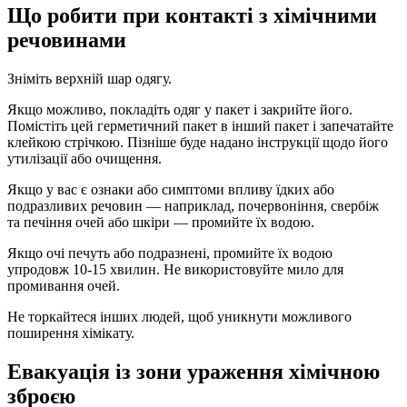
Що робити при контакті з хімічними
речовинами
Зніміть верхній шар одягу.
Якщо можливо, покладіть одяг у пакет і закрийте його.
Помістіть цей герметичний пакет в інший пакет і запечатайте
клейкою стрічкою. Пізніше буде надано інструкції щодо його
утилізації або очищення.
Якщо у вас є ознаки або симптоми впливу їдких або
подразливих речовин — наприклад, почервоніння, свербіж
та печіння очей або шкіри — промийте їх водою.
Якщо очі печуть або подразнені, промийте їх водою
упродовж 10-15 хвилин. Не використовуйте мило для
промивання очей.
Не торкайтеся інших людей, щоб уникнути можливого
поширення хімікату.
Евакуація із зони ураження хімічною
зброєю