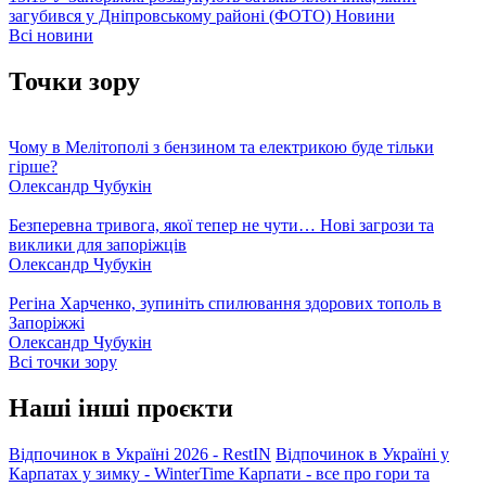
загубився у Дніпровському районі (ФОТО)
Новини
Всі новини
Точки зору
Чому в Мелітополі з бензином та електрикою буде тільки
гірше?
Олександр Чубукін
Безперевна тривога, якої тепер не чути… Нові загрози та
виклики для запоріжців
Олександр Чубукін
Регіна Харченко, зупиніть спилювання здорових тополь в
Запоріжжі
Олександр Чубукін
Всі точки зору
Наші інші проєкти
Відпочинок в Україні 2026 - RestIN
Відпочинок в Україні у
Карпатах у зимку - WinterTime
Карпати - все про гори та