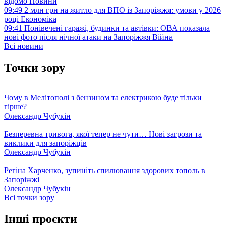
відомо
Новини
09:49
2 млн грн на житло для ВПО із Запоріжжя: умови у 2026
році
Економіка
09:41
Понівечені гаражі, будинки та автівки: ОВА показала
нові фото після нічної атаки на Запоріжжя
Війна
Всі новини
Точки зору
Чому в Мелітополі з бензином та електрикою буде тільки
гірше?
Олександр Чубукін
Безперевна тривога, якої тепер не чути… Нові загрози та
виклики для запоріжців
Олександр Чубукін
Регіна Харченко, зупиніть спилювання здорових тополь в
Запоріжжі
Олександр Чубукін
Всі точки зору
Інші проєкти