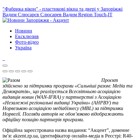
"Фабрика вікон" - пластикові вікна та двері у Запоріжжі
Вадим Слюсарєв
Слюсарев Вадим
Region
Touch-IT
Новини
Ексклюзив
Фото-відео
Україна
Проєкт
здійснено за підтримки програми «Сильніші разом: Медіа та
Демократія», що реалізується Всесвітньою асоціацією
видавців новин (WAN-IFRA) у партнерстві з Асоціацією
«Незалежні регіональні видавці України» (АНРВУ) та
Норвезькою асоціацією медіабізнесу (MBL) за підтримки
Норвегії. Погляди авторів не обов’язково відображають
офіційну позицію партнерів програми.
Офіційна зареєстрована назва видання: “Акцент”, доменне
ім’я: akzent.zp.ua, ідентифікатор онлайн-медіа в Реєстрі: R40-