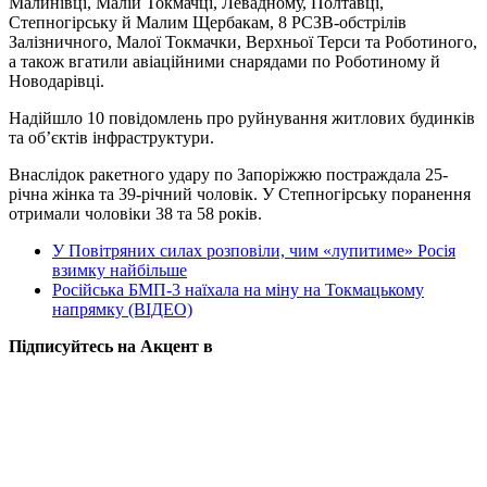
Малинівці, Малій Токмачці, Левадному, Полтавці,
Степногірську й Малим Щербакам, 8 РСЗВ-обстрілів
Залізничного, Малої Токмачки, Верхньої Терси та Роботиного,
а також вгатили авіаційними снарядами по Роботиному й
Новодарівці.
Надійшло 10 повідомлень про руйнування житлових будинків
та об’єктів інфраструктури.
Внаслідок ракетного удару по Запоріжжю постраждала 25-
річна жінка та 39-річний чоловік. У Степногірську поранення
отримали чоловіки 38 та 58 років.
У Повітряних силах розповіли, чим «лупитиме» Росія
взимку найбільше
Російська БМП-3 наїхала на міну на Токмацькому
напрямку (ВІДЕО)
Підписуйтесь на Акцент в