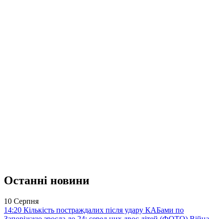
Останні новини
10 Серпня
14:20
Кількість постраждалих після удару КАБами по
Запоріжжю зросла до 24: серед них двоє дітей (ФОТО)
Війна