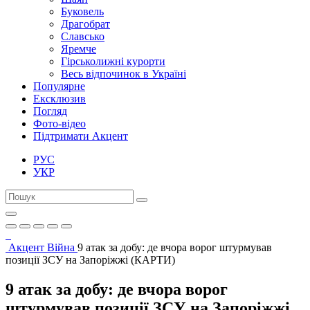
Буковель
Драгобрат
Славсько
Яремче
Гірськолижні курорти
Весь відпочинок в Україні
Популярне
Ексклюзив
Погляд
Фото-відео
Підтримати Акцент
РУС
УКР
Акцент
Війна
9 атак за добу: де вчора ворог штурмував
позиції ЗСУ на Запоріжжі (КАРТИ)
9 атак за добу: де вчора ворог
штурмував позиції ЗСУ на Запоріжжі