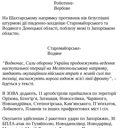
Роботине-
Вербове
На Шахтарському напрямку противник вів безуспішні
штурмові дії південно-західніше Старомайорського та
Водяного Донецької області, поблизу межі із Запорізькою
областю.
Старомайорське-
Водяне
“Водночас, Сили оборони України продовжують ведення
наступальної операції на Мелітопольському напрямку,
завдають окупаційним військам втрат в живій силі та
техніці, виснажують ворога вздовж всієї лінії фронту”
, –
йдеться у тексті.
В ЗОВА додають, 11 артобстрілів прийшлися по території
Оріхова, Білогір’я, Затишшя, Новоселівки, Чарівного,
Новоандріївки, Степногірська, Кам’янського, П’ятихаток,
Лобкового, Плавнів та інших прифронтових міст і сіл.
Окупанти здійсниши 2 ракетних удари по Запоріжжю, 30
БПЛА-атак по Гуляйполю, Новоданилівці, Новодарівці,