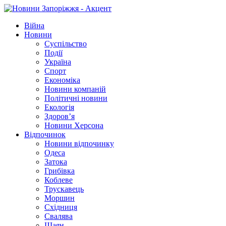
Війна
Новини
Суспільство
Події
Україна
Спорт
Економіка
Новини компаній
Політичні новини
Екологія
Здоров’я
Новини Херсона
Відпочинок
Новини відпочинку
Одеса
Затока
Грибівка
Коблеве
Трускавець
Моршин
Східниця
Свалява
Шаян