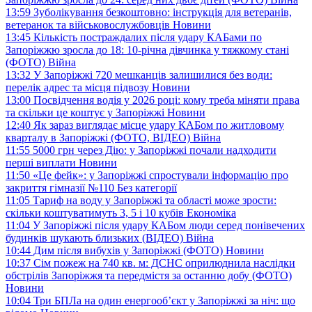
13:59
Зуболікування безкоштовно: інструкція для ветеранів,
ветеранок та військовослужбовців
Новини
13:45
Кількість постраждалих після удару КАБами по
Запоріжжю зросла до 18: 10-річна дівчинка у тяжкому стані
(ФОТО)
Війна
13:32
У Запоріжжі 720 мешканців залишилися без води:
перелік адрес та місця підвозу
Новини
13:00
Посвідчення водія у 2026 році: кому треба міняти права
та скільки це коштує у Запоріжжі
Новини
12:40
Як зараз виглядає місце удару КАБом по житловому
кварталу в Запоріжжі (ФОТО, ВІДЕО)
Війна
11:55
5000 грн через Дію: у Запоріжжі почали надходити
перші виплати
Новини
11:50
«Це фейк»: у Запоріжжі спростували інформацію про
закриття гімназії №110
Без категорії
11:05
Тариф на воду у Запоріжжі та області може зрости:
скільки коштуватимуть 3, 5 і 10 кубів
Економіка
11:04
У Запоріжжі після удару КАБом люди серед понівечених
будинків шукають близьких (ВІДЕО)
Війна
10:44
Дим після вибухів у Запоріжжі (ФОТО)
Новини
10:37
Сім пожеж на 740 кв. м: ДСНС оприлюднила наслідки
обстрілів Запоріжжя та передмістя за останню добу (ФОТО)
Новини
10:04
Три БПЛа на один енергооб’єкт у Запоріжжі за ніч: що