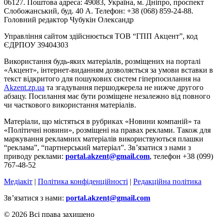
06127. Поштова адреса: 49083, Україна, м. Дніпро, проспект
Слобожанський, буд. 40 А. Телефон: +38 (068) 859-24-88.
Головний редактор Чубукін Олександр
Управління сайтом здійснюється ТОВ “ГПП Акцент”, код
ЄДРПОУ 39404303
Використання будь-яких матеріалів, розміщених на порталі
«Акцент», інтернет-виданням дозволяється за умови вставки в
текст відкритого для пошукових систем гіперпосилання на
Akzent.zp.ua
та згадування першоджерела не нижче другого
абзацу. Посилання має бути розміщене незалежно від повного
чи часткового використання матеріалів.
Матеріали, що містяться в рубриках «Новини компаній» та
«Політичні новини», розміщені на правах реклами. Також для
маркування рекламних матеріалів використвуються плашки
“реклама”, “партнерський матеріал”. Зв’язатися з нами з
приводу реклами:
portal.akzent@gmail.com
, телефон +38 (099)
767-48-52
Медіакіт
|
Політика конфіденційності
|
Редакційна політика
Зв’язатися з нами:
portal.akzent@gmail.com
© 2026 Всі права захищено