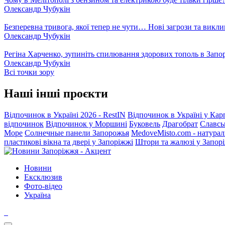
Олександр Чубукін
Безперевна тривога, якої тепер не чути… Нові загрози та викли
Олександр Чубукін
Регіна Харченко, зупиніть спилювання здорових тополь в Запо
Олександр Чубукін
Всі точки зору
Наші інші проєкти
Відпочинок в Україні 2026 - RestIN
Відпочинок в Україні у Кар
відпочинок
Відпочинок у Моршині
Буковель
Драгобрат
Славсь
Море
Солнечные панели Запорожья
MedoveMisto.com - натурал
пластикові вікна та двері у Запоріжжі
Штори та жалюзі у Запор
Новини
Ексклюзив
Фото-відео
Україна