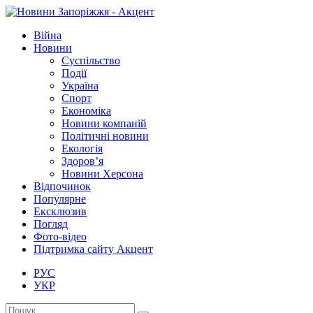
Війна
Новини
Суспільство
Події
Україна
Спорт
Економіка
Новини компаній
Політичні новини
Екологія
Здоров’я
Новини Херсона
Відпочинок
Популярне
Ексклюзив
Погляд
Фото-відео
Підтримка сайту Акцент
РУС
УКР