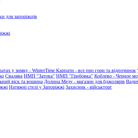
ки для запоріжців
ріжжі
патах у зимку - WinterTime
Карпати - все про гори та відпочинок
ко
Свалява
НМП "Затока"
НМП "Грибовка"
Коблево - Черное мо
ьний віск та вощина
Долина Меду - магазин для бджолярів
Вади
іжжі
Натяжні стелі у Запоріжжі
Захисник - військторг