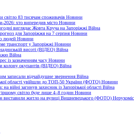
ли світло 83 тисячам споживачів
Новини
и-2026: хто випередив місто
Новини
ьогодні виглядає Жовта Круча на Запоріжжі
Війна
рогноз для Запоріжжя на 7 серпня
Новини
еро людей
Новини
тиме транспорт у Запоріжжі
Новини
наднизькій висоті (ВІДЕО)
Війна
ріжжю
Війна
рес із зазначенням часу
Новини
ли колону окупантів (ВІДЕО)
Війна
дним записали відчайдушне звернення
Війна
ізької області увійшли до ТОП-50 України (ФОТО)
Новини
 на війні загинув захисник із Запорізької області
Війна
йгіршому світло буде лише 4–8 годин
Новини
ціон виставили житло на вулиці Вишневецького (ФОТО)
Нерухоміс
?