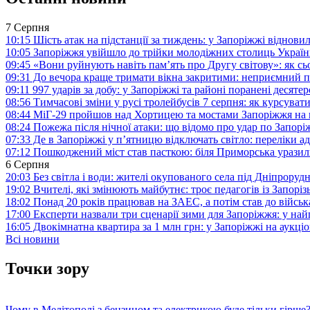
7 Серпня
10:15
Шість атак на підстанції за тиждень: у Запоріжжі віднови
10:05
Запоріжжя увійшло до трійки молодіжних столиць Україн
09:45
«Вони руйнують навіть пам’ять про Другу світову»: як с
09:31
До вечора краще тримати вікна закритими: неприємний п
09:11
997 ударів за добу: у Запоріжжі та районі поранені десят
08:56
Тимчасові зміни у русі тролейбусів 7 серпня: як курсува
08:44
МіГ-29 пройшов над Хортицею та мостами Запоріжжя на 
08:24
Пожежа після нічної атаки: що відомо про удар по Запо
07:33
Де в Запоріжжі у п’ятницю відключать світло: переліки ад
07:12
Пошкоджений міст став пасткою: біля Приморська урази
6 Серпня
20:03
Без світла і води: жителі окупованого села під Дніпрору
19:02
Вчителі, які змінюють майбутнє: троє педагогів із Запор
18:02
Понад 20 років працював на ЗАЕС, а потім став до війська:
17:00
Експерти назвали три сценарії зими для Запоріжжя: у на
16:05
Двокімнатна квартира за 1 млн грн: у Запоріжжі на аук
Всі новини
Точки зору
Чому в Мелітополі з бензином та електрикою буде тільки гірше