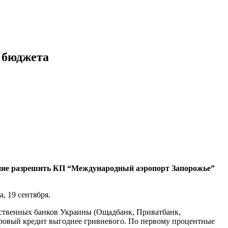
о бюджета
жение разрешить КП “Международный аэропорт Запорожье”
, 19 сентября.
арственных банков Украины (Ощадбанк, Приватбанк,
ларовый кредит выгоднее гривневого. По первому процентные