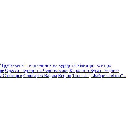
"Трускавець" - відпочинок на курорті
Східниця - все про
ре
Одесса - курорт на Черном море
Каролино-Бугаз - Черное
м Слюсарєв
Слюсарев Вадим
Region
Touch-IT
"Фабрика вікон" -