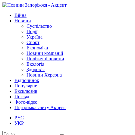
Війна
Новини
Суспільство
Події
Україна
Спорт
Економіка
Новини компаній
Політичні новини
Екологія
Здоров’я
Новини Херсона
Відпочинок
Популярне
Ексклюзив
Погляд
Фото-відео
Підтримка сайту Акцент
РУС
УКР