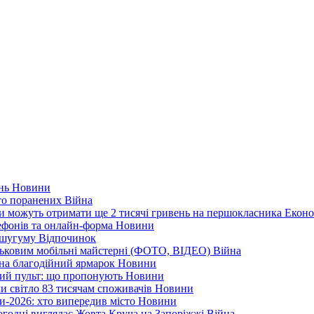
ень
Новини
ато поранених
Війна
ни можуть отримати ще 2 тисячі гривень на першокласника
Еконо
лефонів та онлайн-форма
Новини
Кушугуму
Відпочинок
йськовим мобільні майстерні (ФОТО, ВІДЕО)
Війна
 на благодійний ярмарок
Новини
ний пульт: що пропонують
Новини
ли світло 83 тисячам споживачів
Новини
и-2026: хто випередив місто
Новини
ьогодні виглядає Жовта Круча на Запоріжжі
Війна