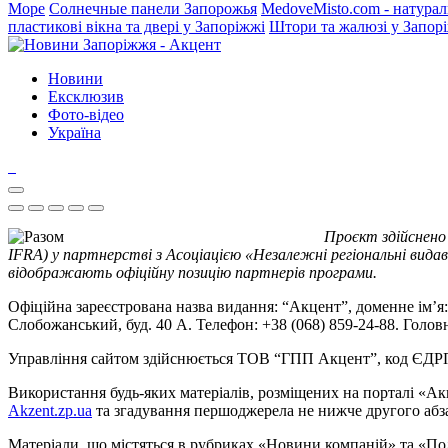
Море
Солнечные панели Запорожья
MedoveMisto.com - натурал
пластикові вікна та двері у Запоріжжі
Штори та жалюзі у Запор
Новини
Ексклюзив
Фото-відео
Україна
Проєкт здійснено
IFRA) у партнерстві з Асоціацією «Незалежні регіональні видав
відображають офіційну позицію партнерів програми.
Офіційна зареєстрована назва видання: “Акцент”, доменне ім’я: 
Слобожанський, буд. 40 А. Телефон: +38 (068) 859-24-88. Голо
Управління сайтом здійснюється ТОВ “ГПП Акцент”, код ЄД
Використання будь-яких матеріалів, розміщених на порталі «Ак
Akzent.zp.ua
та згадування першоджерела не нижче другого абза
Матеріали, що містяться в рубриках «Новини компаній» та «По