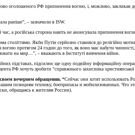
тово оголошеного РФ припинення вогню, і, можливо, закликав до
ала раніше”, – зазначили в ISW.
час, а російська сторона навіть не анонсувала припинення вогн
ома століттями. Якби Путін серйозно ставився до релігійно моти
вогню протягом 24 годин до того, як воно має набути чинності, 
цювати на мир…”, – вважають в Інституті вивчення війни.
гійних підставах, підсилює ще одну подвійну інформаційну опера
идента РФ хочуть зробити “справжнього захисника християнської 
своем вечернем обращении. “
Сейчас они хотят использовать Р
шим позициям технику, боеприпасы и мобилизованных. Что это д
ски, обращаясь к жителям России).