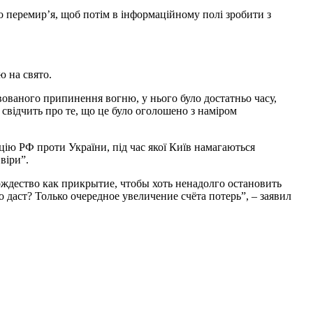
 перемир’я, щоб потім в інформаційному полі зробити з
ю на свято.
вованого припинення вогню, у нього було достатньо часу,
свідчить про те, що це було оголошено з наміром
цію РФ проти України, під час якої Київ намагаються
віри”.
ождество как прикрытие, чтобы хоть ненадолго остановить
аст? Только очередное увеличение счёта потерь”, – заявил