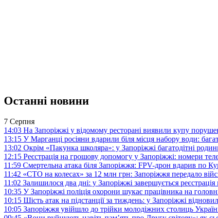
Останні новини
7 Серпня
14:03
На Запоріжжі у відомому ресторані виявили купу поруш
13:15
У Марганці росіяни вдарили біля місця набору води: баг
13:02
Окрім «Пакунка школяра»: у Запоріжжі багатодітні роди
12:15
Реєстрація на грошову допомогу у Запоріжжі: номери те
11:59
Смертельна атака біля Запоріжжя: FPV-дрон вдарив по 
11:42
«СТО на колесах» за 12 млн грн: Запоріжжя передало ві
11:02
Залишилося два дні: у Запоріжжі завершується реєстрація
10:35
У Запоріжжі поліція охорони шукає працівника на голов
10:15
Шість атак на підстанції за тиждень: у Запоріжжі віднови
10:05
Запоріжжя увійшло до трійки молодіжних столиць Україн
09:45
«Вони руйнують навіть пам’ять про Другу світову»: як с