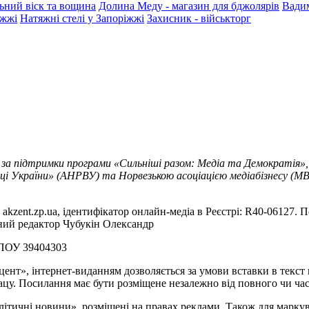
ьний віск та вощина
Долина Меду - магазин для бджолярів
Вади
іжжі
Натяжні стелі у Запоріжжі
Захисник - військторг
 за підтримки програми «Сильніші разом: Медіа та Демократія»,
ці України» (АНРВУ) та Норвезькою асоціацією медіабізнесу (MBL
akzent.zp.ua, ідентифікатор онлайн-медіа в Реєстрі: R40-06127. П
вний редактор Чубукін Олександр
РПОУ 39404303
цент», інтернет-виданням дозволяється за умови вставки в текс
цу. Посилання має бути розміщене незалежно від повного чи час
літичні новини», розміщені на правах реклами. Також для марк