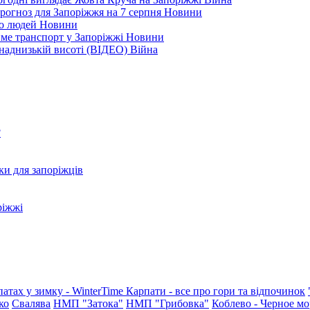
рогноз для Запоріжжя на 7 серпня
Новини
еро людей
Новини
тиме транспорт у Запоріжжі
Новини
наднизькій висоті (ВІДЕО)
Війна
?
ки для запоріжців
ріжжі
патах у зимку - WinterTime
Карпати - все про гори та відпочинок
ко
Свалява
НМП "Затока"
НМП "Грибовка"
Коблево - Черное мо