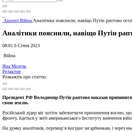
Акцент
Війна
Аналітики пояснили, навіщо Путін раптово огол
Аналітики пояснили, навіщо Путін рапт
08:01 6 Січня 2023
Війна
Яна Мозуль
Редактор
Розкажіть про статтю:
Президент РФ Володимир Путін раптово наказав припинити в
свою землю.
Російський лідер міг хотіти забезпечити припинення вогню, що
фронту, йдеться у звіті американського Інституту вивчення війн
На думку аналітиків, перемир’я вигідне загарбникам, і через ньо