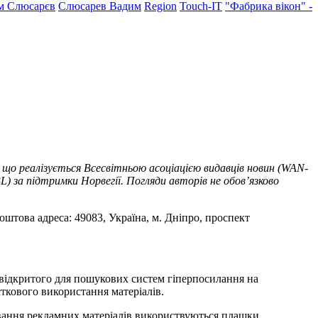
м Слюсарєв
Слюсарев Вадим
Region
Touch-IT
"Фабрика вікон" -
 що реалізується Всесвітньою асоціацією видавців новин (WAN-
) за підтримки Норвегії. Погляди авторів не обов’язково
оштова адреса: 49083, Україна, м. Дніпро, проспект
т відкритого для пошукових систем гіперпосилання на
ткового використання матеріалів.
ування рекламних матеріалів використвуються плашки