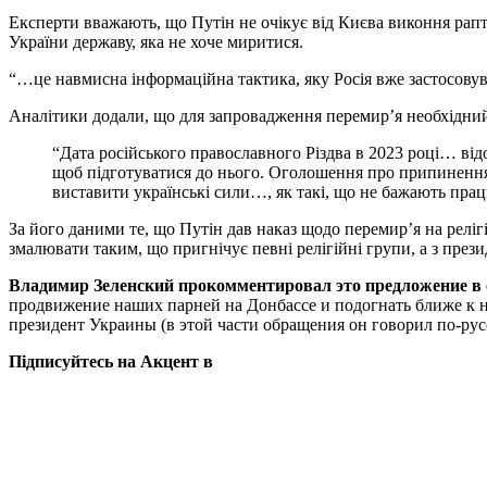
Експерти вважають, що Путін не очікує від Києва виконня рап
України державу, яка не хоче миритися.
“…це навмисна інформаційна тактика, яку Росія вже застосовув
Аналітики додали, що для запровадження перемир’я необхідний 
“Дата російського православного Різдва в 2023 році… від
щоб підготуватися до нього. Оголошення про припинення 
виставити українські сили…, як такі, що не бажають пра
За його даними те, що Путін дав наказ щодо перемир’я на релі
змалювати таким, що пригнічує певні релігійні групи, а з през
Владимир Зеленский прокомментировал это предложение в 
продвижение наших парней на Донбассе и подогнать ближе к на
президент Украины (в этой части обращения он говорил по-рус
Підписуйтесь на Акцент в