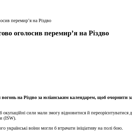
осив перемир’я на Різдво
ово оголосив перемир’я на Різдво
огонь на Різдво за юліанським календарем, щоб очорнити зах
б окупаційні сили мали змогу відновитися й переорієнтуватися 
и (ISW).
го українські воїни могли б втрачати ініціативу на полі бою.