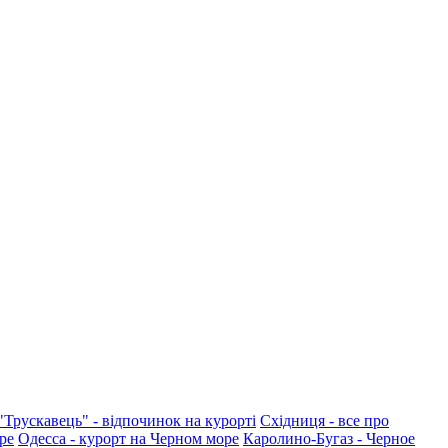
"Трускавець" - відпочинок на курорті
Східниця - все про
ре
Одесса - курорт на Черном море
Каролино-Бугаз - Черное