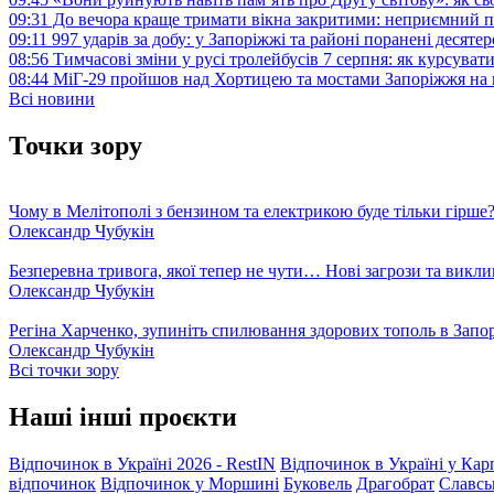
09:31
До вечора краще тримати вікна закритими: неприємний п
09:11
997 ударів за добу: у Запоріжжі та районі поранені десят
08:56
Тимчасові зміни у русі тролейбусів 7 серпня: як курсува
08:44
МіГ-29 пройшов над Хортицею та мостами Запоріжжя на 
Всі новини
Точки зору
Чому в Мелітополі з бензином та електрикою буде тільки гірше
Олександр Чубукін
Безперевна тривога, якої тепер не чути… Нові загрози та викли
Олександр Чубукін
Регіна Харченко, зупиніть спилювання здорових тополь в Запо
Олександр Чубукін
Всі точки зору
Наші інші проєкти
Відпочинок в Україні 2026 - RestIN
Відпочинок в Україні у Кар
відпочинок
Відпочинок у Моршині
Буковель
Драгобрат
Славсь