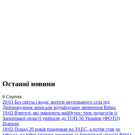
Останні новини
6 Серпня
20:03
Без світла і води: жителі окупованого села під
Дніпрорудним записали відчайдушне звернення
Війна
19:02
Вчителі, які змінюють майбутнє: троє педагогів із
Запорізької області увійшли до ТОП-50 України (ФОТО)
Новини
18:02
Понад 20 років працював на ЗАЕС, а потім став до
війська: на війні загинув захисник із Запорізької області
Війна