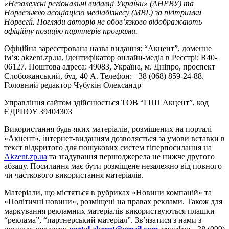
«Незалежні регіональні видавці України» (АНРВУ) та
Норвезькою асоціацією медіабізнесу (MBL) за підтримки
Норвегії. Погляди авторів не обов’язково відображають
офіційну позицію партнерів програми.
Офіційна зареєстрована назва видання: “Акцент”, доменне
ім’я: akzent.zp.ua, ідентифікатор онлайн-медіа в Реєстрі: R40-
06127. Поштова адреса: 49083, Україна, м. Дніпро, проспект
Слобожанський, буд. 40 А. Телефон: +38 (068) 859-24-88.
Головний редактор Чубукін Олександр
Управління сайтом здійснюється ТОВ “ГПП Акцент”, код
ЄДРПОУ 39404303
Використання будь-яких матеріалів, розміщених на порталі
«Акцент», інтернет-виданням дозволяється за умови вставки в
текст відкритого для пошукових систем гіперпосилання на
Akzent.zp.ua
та згадування першоджерела не нижче другого
абзацу. Посилання має бути розміщене незалежно від повного
чи часткового використання матеріалів.
Матеріали, що містяться в рубриках «Новини компаній» та
«Політичні новини», розміщені на правах реклами. Також для
маркування рекламних матеріалів використвуються плашки
“реклама”, “партнерський матеріал”. Зв’язатися з нами з