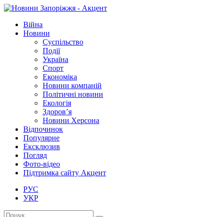
Війна
Новини
Суспільство
Події
Україна
Спорт
Економіка
Новини компаній
Політичні новини
Екологія
Здоров’я
Новини Херсона
Відпочинок
Популярне
Ексклюзив
Погляд
Фото-відео
Підтримка сайту Акцент
РУС
УКР