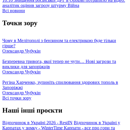
10:10
Знищення російської ДРГ в Оріхові потрапило на відео:
аналітик оцінив загрозу штурму
Війна
Всі новини
Точки зору
Чому в Мелітополі з бензином та електрикою буде тільки
гірше?
Олександр Чубукін
Безперевна тривога, якої тепер не чути… Нові загрози та
виклики для запоріжців
Олександр Чубукін
Регіна Харченко, зупиніть спилювання здорових тополь в
Запоріжжі
Олександр Чубукін
Всі точки зору
Наші інші проєкти
Відпочинок в Україні 2026 - RestIN
Відпочинок в Україні у
Карпатах у зимку - WinterTime
Карпати - все про гори та