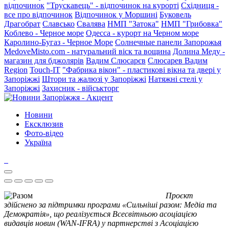
відпочинок
"Трускавець" - відпочинок на курорті
Східниця -
все про відпочинок
Відпочинок у Моршині
Буковель
Драгобрат
Славсько
Свалява
НМП "Затока"
НМП "Грибовка"
Коблево - Черное море
Одесса - курорт на Черном море
Каролино-Бугаз - Черное Море
Солнечные панели Запорожья
MedoveMisto.com - натуральний віск та вощина
Долина Меду -
магазин для бджолярів
Вадим Слюсарєв
Слюсарев Вадим
Region
Touch-IT
"Фабрика вікон" - пластикові вікна та двері у
Запоріжжі
Штори та жалюзі у Запоріжжі
Натяжні стелі у
Запоріжжі
Захисник - військторг
Новини
Ексклюзив
Фото-відео
Україна
Проєкт
здійснено за підтримки програми «Сильніші разом: Медіа та
Демократія», що реалізується Всесвітньою асоціацією
видавців новин (WAN-IFRA) у партнерстві з Асоціацією