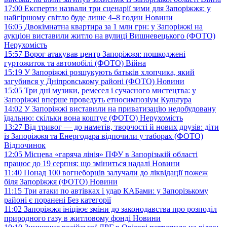
17:00
Експерти назвали три сценарії зими для Запоріжжя: у
найгіршому світло буде лише 4–8 годин
Новини
16:05
Двокімнатна квартира за 1 млн грн: у Запоріжжі на
аукціон виставили житло на вулиці Вишневецького (ФОТО)
Нерухомість
15:57
Ворог атакував центр Запоріжжя: пошкоджені
гуртожиток та автомобілі (ФОТО)
Війна
15:19
У Запоріжжі розшукують батьків хлопчика, який
загубився у Дніпровському районі (ФОТО)
Новини
15:05
Три дні музики, ремесел і сучасного мистецтва: у
Запоріжжі вперше проведуть етносимпозіум
Культура
14:02
У Запоріжжі виставили на приватизацію недобудовану
їдальню: скільки вона коштує (ФОТО)
Нерухомість
13:27
Від тривог — до наметів, творчості й нових друзів: діти
із Запоріжжя та Енергодара відпочили у таборах (ФОТО)
Відпочинок
12:05
Місцева «гаряча лінія» ПФУ в Запорізькій області
працює до 19 серпня: що зміниться надалі
Новини
11:40
Понад 100 вогнеборців залучали до ліквідації пожеж
біля Запоріжжя (ФОТО)
Новини
11:15
Три атаки по автівках і удар КАБами: у Запорізькому
районі є поранені
Без категорії
11:02
Запоріжжя ініціює зміни до законодавства про розподіл
природного газу в житловому фонді
Новини