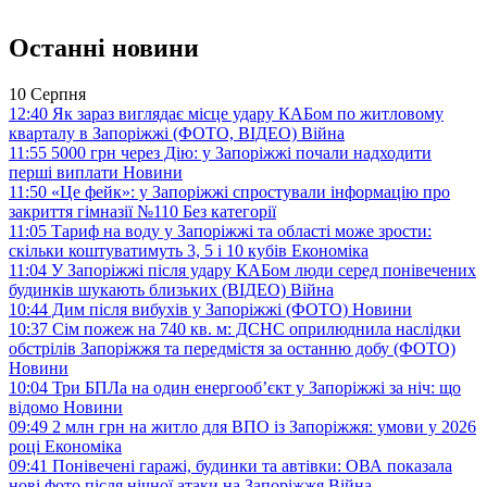
Останні новини
10 Серпня
12:40
Як зараз виглядає місце удару КАБом по житловому
кварталу в Запоріжжі (ФОТО, ВІДЕО)
Війна
11:55
5000 грн через Дію: у Запоріжжі почали надходити
перші виплати
Новини
11:50
«Це фейк»: у Запоріжжі спростували інформацію про
закриття гімназії №110
Без категорії
11:05
Тариф на воду у Запоріжжі та області може зрости:
скільки коштуватимуть 3, 5 і 10 кубів
Економіка
11:04
У Запоріжжі після удару КАБом люди серед понівечених
будинків шукають близьких (ВІДЕО)
Війна
10:44
Дим після вибухів у Запоріжжі (ФОТО)
Новини
10:37
Сім пожеж на 740 кв. м: ДСНС оприлюднила наслідки
обстрілів Запоріжжя та передмістя за останню добу (ФОТО)
Новини
10:04
Три БПЛа на один енергооб’єкт у Запоріжжі за ніч: що
відомо
Новини
09:49
2 млн грн на житло для ВПО із Запоріжжя: умови у 2026
році
Економіка
09:41
Понівечені гаражі, будинки та автівки: ОВА показала
нові фото після нічної атаки на Запоріжжя
Війна