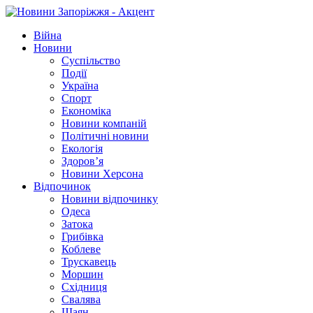
Війна
Новини
Суспільство
Події
Україна
Спорт
Економіка
Новини компаній
Політичні новини
Екологія
Здоров’я
Новини Херсона
Відпочинок
Новини відпочинку
Одеса
Затока
Грибівка
Коблеве
Трускавець
Моршин
Східниця
Свалява
Шаян