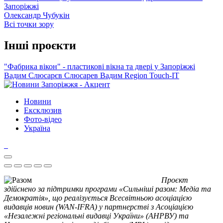
Запоріжжі
Олександр Чубукін
Всі точки зору
Інші проєкти
"Фабрика вікон" - пластикові вікна та двері у Запоріжжі
Вадим Слюсарєв
Слюсарев Вадим
Region
Touch-IT
Новини
Ексклюзив
Фото-відео
Україна
Проєкт
здійснено за підтримки програми «Сильніші разом: Медіа та
Демократія», що реалізується Всесвітньою асоціацією
видавців новин (WAN-IFRA) у партнерстві з Асоціацією
«Незалежні регіональні видавці України» (АНРВУ) та