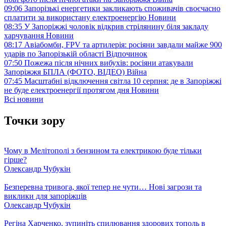
09:06
Запорізькі енергетики закликають споживачів своєчасно
сплатити за використану електроенергію
Новини
08:35
У Запоріжжі чоловік відкрив стрілянину біля закладу
харчування
Новини
08:17
Авіабомби, FPV та артилерія: росіяни завдали майже 900
ударів по Запорізькій області
Відпочинок
07:50
Пожежа після нічних вибухів: росіяни атакували
Запоріжжя БПЛА (ФОТО, ВІДЕО)
Війна
07:45
Масштабні відключення світла 10 серпня: де в Запоріжжі
не буде електроенергії протягом дня
Новини
Всі новини
Точки зору
Чому в Мелітополі з бензином та електрикою буде тільки
гірше?
Олександр Чубукін
Безперевна тривога, якої тепер не чути… Нові загрози та
виклики для запоріжців
Олександр Чубукін
Регіна Харченко, зупиніть спилювання здорових тополь в