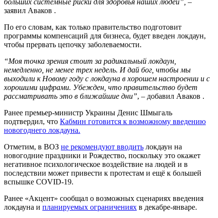
больших системные риски для здоровья наших людей”,
–
заявил Аваков .
По его словам, как только правительство подготовит
программы компенсаций для бизнеса, будет введен локдаун,
чтобы прервать цепочку заболеваемости.
“Моя точка зрения стоит за радикальный локдаун,
немедленно, не менее трех недель. И дай бог, чтобы мы
выходили к Новому году с локдауна в хорошем настроении и с
хорошими цифрами. Убежден, что правительство будет
рассматривать это в ближайшие дни”
, – добавил Аваков .
Ранее премьер-министр Украины Денис Шмыгаль
подтвердил, что
Кабмин готовится к возможному введению
новогоднего локдауна.
Отметим, в ВОЗ
не рекомендуют вводить
локдаун на
новогодние праздники и Рождество, поскольку это окажет
негативное психологическое воздействие на людей и в
последствии может привести к протестам и ещё к большей
вспышке COVID-19.
Ранее «Акцент» сообщал о возможных сценариях введения
локдауна и
планируемых ограничениях
в декабре-январе.