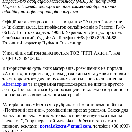
Норвезькою асоціацією медіабізнесу (MBL) за підтримки
Норвегії. Погляди авторів не обов’язково відображають
офіційну позицію партнерів програми.
Офіційна зареєстрована назва видання: “Акцент”, доменне
ім’я: akzent.zp.ua, ідентифікатор онлайн-медіа в Реєстрі: R40-
06127. Поштова адреса: 49083, Україна, м. Дніпро, проспект
Слобожанський, буд. 40 А. Телефон: +38 (068) 859-24-88.
Головний редактор Чубукін Олександр
Управління сайтом здійснюється ТОВ “ГПП Акцент”, код
ЄДРПОУ 39404303
Використання будь-яких матеріалів, розміщених на порталі
«Акцент», інтернет-виданням дозволяється за умови вставки в
текст відкритого для пошукових систем гіперпосилання на
Akzent.zp.ua
та згадування першоджерела не нижче другого
абзацу. Посилання має бути розміщене незалежно від повного
чи часткового використання матеріалів.
Матеріали, що містяться в рубриках «Новини компаній» та
«Політичні новини», розміщені на правах реклами. Також для
маркування рекламних матеріалів використвуються плашки
“реклама”, “партнерський матеріал”. Зв’язатися з нами з
приводу реклами:
portal.akzent@gmail.com
, телефон +38 (099)
767-48-52