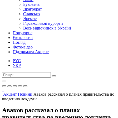
Буковель
Драгобрат
Славсько
Яремче
Гірськолижні курорти
Весь відпочинок в Україні
Популярне
Ексклюзив
Погляд
Фото-відео
Підтримати Акцент
РУС
УКР
Акцент
Новини
Аваков рассказал о планах правительства по
введению локдауна
Аваков рассказал о планах
правительства по введению локдауна