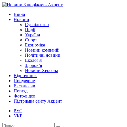
Війна
Новини
Суспільство
Події
Україна
Спорт
Економіка
Новини компаній
Політичні новини
Екологія
Здоров’я
Новини Херсона
Відпочинок
Популярне
Ексклюзив
Погляд
Фото-відео
Підтримка сайту Акцент
РУС
УКР