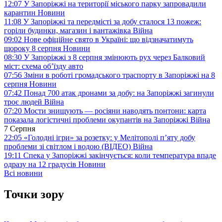
12:07
У Запоріжжі на території міського парку запровадили
карантин
Новини
11:08
У Запоріжжі та передмісті за добу сталося 13 пожеж:
горіли будинки, магазин і вантажівка
Війна
09:02
Нове офіційне свято в Україні: що відзначатимуть
щороку 8 серпня
Новини
08:30
У Запоріжжі з 8 серпня змінюють рух через Балковий
міст: схема об’їзду
авто
07:56
Зміни в роботі громадського траспорту в Запоріжжі на 8
серпня
Новини
07:42
Понад 700 атак дронами за добу: на Запоріжжі загинули
троє людей
Війна
07:20
Мости знищують — росіяни наводять понтони: карта
показала логістичні проблеми окупантів на Запоріжжі
Війна
7 Серпня
22:05
«Голодні ігри» за розетку: у Мелітополі п’яту добу
проблеми зі світлом і водою (ВІДЕО)
Війна
19:11
Спека у Запоріжжі закінчується: коли температура впаде
одразу на 12 градусів
Новини
Всі новини
Точки зору