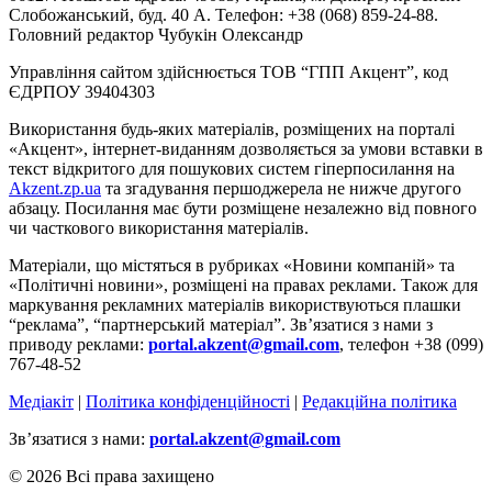
Слобожанський, буд. 40 А. Телефон: +38 (068) 859-24-88.
Головний редактор Чубукін Олександр
Управління сайтом здійснюється ТОВ “ГПП Акцент”, код
ЄДРПОУ 39404303
Використання будь-яких матеріалів, розміщених на порталі
«Акцент», інтернет-виданням дозволяється за умови вставки в
текст відкритого для пошукових систем гіперпосилання на
Akzent.zp.ua
та згадування першоджерела не нижче другого
абзацу. Посилання має бути розміщене незалежно від повного
чи часткового використання матеріалів.
Матеріали, що містяться в рубриках «Новини компаній» та
«Політичні новини», розміщені на правах реклами. Також для
маркування рекламних матеріалів використвуються плашки
“реклама”, “партнерський матеріал”. Зв’язатися з нами з
приводу реклами:
portal.akzent@gmail.com
, телефон +38 (099)
767-48-52
Медіакіт
|
Політика конфіденційності
|
Редакційна політика
Зв’язатися з нами:
portal.akzent@gmail.com
© 2026 Всі права захищено