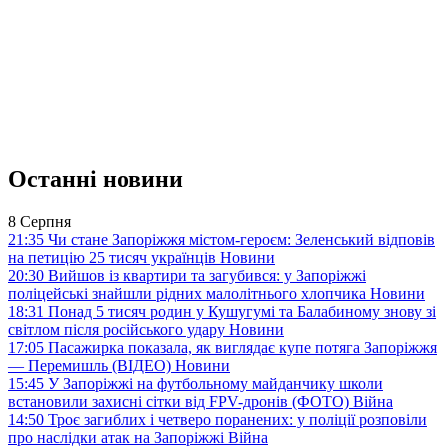
Останні новини
8 Серпня
21:35
Чи стане Запоріжжя містом-героєм: Зеленський відповів
на петицію 25 тисяч українців
Новини
20:30
Вийшов із квартири та загубився: у Запоріжжі
поліцейські знайшли рідних малолітнього хлопчика
Новини
18:31
Понад 5 тисяч родин у Кушугумі та Балабиному знову зі
світлом після російського удару
Новини
17:05
Пасажирка показала, як виглядає купе потяга Запоріжжя
— Перемишль (ВІДЕО)
Новини
15:45
У Запоріжжі на футбольному майданчику школи
встановили захисні сітки від FPV-дронів (ФОТО)
Війна
14:50
Троє загиблих і четверо поранених: у поліції розповіли
про наслідки атак на Запоріжжі
Війна