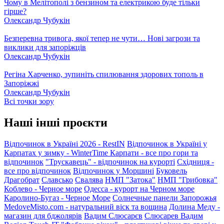
Чому в Мелітополі з бензином та електрикою буде тільки
гірше?
Олександр Чубукін
Безперевна тривога, якої тепер не чути… Нові загрози та
виклики для запоріжців
Олександр Чубукін
Регіна Харченко, зупиніть спилювання здорових тополь в
Запоріжжі
Олександр Чубукін
Всі точки зору
Наші інші проєкти
Відпочинок в Україні 2026 - RestIN
Відпочинок в Україні у
Карпатах у зимку - WinterTime
Карпати - все про гори та
відпочинок
"Трускавець" - відпочинок на курорті
Східниця -
все про відпочинок
Відпочинок у Моршині
Буковель
Драгобрат
Славсько
Свалява
НМП "Затока"
НМП "Грибовка"
Коблево - Черное море
Одесса - курорт на Черном море
Каролино-Бугаз - Черное Море
Солнечные панели Запорожья
MedoveMisto.com - натуральний віск та вощина
Долина Меду -
магазин для бджолярів
Вадим Слюсарєв
Слюсарев Вадим