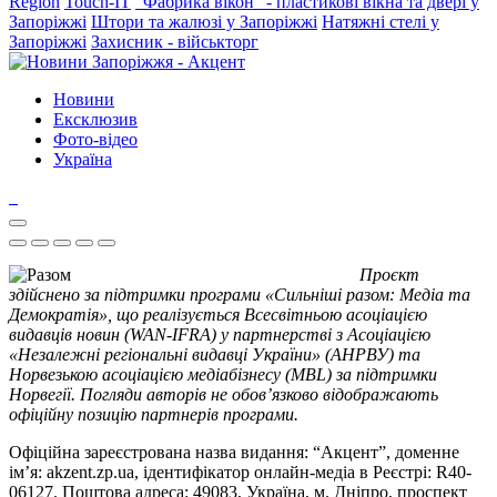
Region
Touch-IT
"Фабрика вікон" - пластикові вікна та двері у
Запоріжжі
Штори та жалюзі у Запоріжжі
Натяжні стелі у
Запоріжжі
Захисник - військторг
Новини
Ексклюзив
Фото-відео
Україна
Проєкт
здійснено за підтримки програми «Сильніші разом: Медіа та
Демократія», що реалізується Всесвітньою асоціацією
видавців новин (WAN-IFRA) у партнерстві з Асоціацією
«Незалежні регіональні видавці України» (АНРВУ) та
Норвезькою асоціацією медіабізнесу (MBL) за підтримки
Норвегії. Погляди авторів не обов’язково відображають
офіційну позицію партнерів програми.
Офіційна зареєстрована назва видання: “Акцент”, доменне
ім’я: akzent.zp.ua, ідентифікатор онлайн-медіа в Реєстрі: R40-
06127. Поштова адреса: 49083, Україна, м. Дніпро, проспект