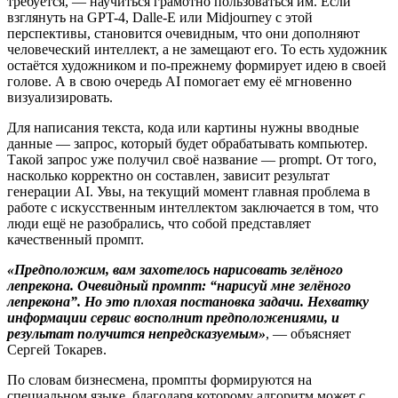
требуется, — научиться грамотно пользоваться им. Если
взглянуть на GPT-4, Dalle-E или Midjourney с этой
перспективы, становится очевидным, что они дополняют
человеческий интеллект, а не замещают его. То есть художник
остаётся художником и по-прежнему формирует идею в своей
голове. А в свою очередь AI помогает ему её мгновенно
визуализировать.
Для написания текста, кода или картины нужны вводные
данные — запрос, который будет обрабатывать компьютер.
Такой запрос уже получил своё название — prompt. От того,
насколько корректно он составлен, зависит результат
генерации AI. Увы, на текущий момент главная проблема в
работе с искусственным интеллектом заключается в том, что
люди ещё не разобрались, что собой представляет
качественный промпт.
«Предположим, вам захотелось нарисовать зелёного
лепрекона. Очевидный промпт: “
нарисуй мне зелёного
лепрекона
”. Но это плохая постановка задачи. Нехватку
информации сервис восполнит предположениями, и
результат получится непредсказуемым»
, — объясняет
Сергей Токарев.
По словам бизнесмена, промпты формируются на
специальном языке, благодаря которому алгоритм может с