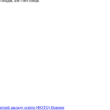
опадів, але і без сонця.
иторії закладу освіти (ФОТО)
Новини