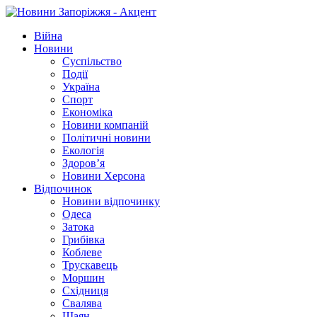
Війна
Новини
Суспільство
Події
Україна
Спорт
Економіка
Новини компаній
Політичні новини
Екологія
Здоров’я
Новини Херсона
Відпочинок
Новини відпочинку
Одеса
Затока
Грибівка
Коблеве
Трускавець
Моршин
Східниця
Свалява
Шаян