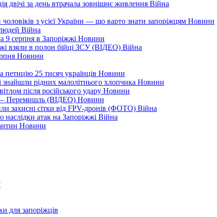
ія двічі за день втрачала зовнішнє живлення
Війна
 чоловіків з усієї України — що варто знати запоріжцям
Новини
 людей
Війна
а 9 серпня в Запоріжжі
Новини
жжі взяли в полон бійці ЗСУ (ВІДЕО)
Війна
ерпня
Новини
а петицію 25 тисяч українців
Новини
кі знайшли рідних малолітнього хлопчика
Новини
вітлом після російського удару
Новини
я — Перемишль (ВІДЕО)
Новини
ли захисні сітки від FPV-дронів (ФОТО)
Війна
ро наслідки атак на Запоріжжі
Війна
рантин
Новини
?
ки для запоріжців