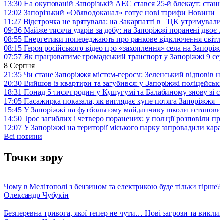
13:30
На окупованій Запорізькій АЕС стався 25-й блекаут: станц
12:02
Запорізький «Облводоканал» готує нові тарифи
Новини
11:27
Відстрочка не врятувала: на Закарпатті в ТЦК утримували
09:36
Майже тисяча ударів за добу: на Запоріжжі поранені двоє
08:55
Енергетики попереджають про ранкове відключення світл
08:15
Героя російського відео про «захоплення» села на Запорі
07:57
Як працюватиме громадський транспорт у Запоріжжі 9 с
8 Серпня
21:35
Чи стане Запоріжжя містом-героєм: Зеленський відповів н
20:30
Вийшов із квартири та загубився: у Запоріжжі поліцейсь
18:31
Понад 5 тисяч родин у Кушугумі та Балабиному знову зі с
17:05
Пасажирка показала, як виглядає купе потяга Запоріжж
15:45
У Запоріжжі на футбольному майданчику школи встанови
14:50
Троє загиблих і четверо поранених: у поліції розповіли п
12:07
У Запоріжжі на території міського парку запровадили ка
Всі новини
Точки зору
Чому в Мелітополі з бензином та електрикою буде тільки гірше
Олександр Чубукін
Безперевна тривога, якої тепер не чути… Нові загрози та викли