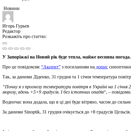
Новини
Игорь Гурьев
Редактор
Розкажіть про статтю:
У Запоріжжі на Новий рік буде тепла, майже весняна погода.
Про це повідомляє
“Акцент”
з посиланням на
допис
синоптикин
Так, за даними Діденко, 31 грудня та 1 січня температура повіт
“Почну я з прогнозу температури повітря в Україні на 1 січня 2
морозу, вдень +5+9 градусів. І без істотних опадів
“, – повідоми
Водночас вона додала, що в ці дні буде вітряно, часом до сильн
За даними Sinoptik, 31 грудня очікується до +8 градусів Цельсі