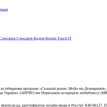
ріжжі
Слюсарєв
Слюсарев Вадим
Region
Touch-IT
 за підтримки програми «Сильніші разом: Медіа та Демократія»,
ці України» (АНРВУ) та Норвезькою асоціацією медіабізнесу (MBL
akzent.zp.ua, ідентифікатор онлайн-медіа в Реєстрі: R40-06127. П