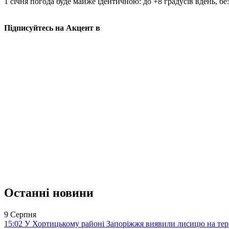
1 січня погода буде майже ідентичною: до +8 градусів вдень, без 
Підписуйтесь на Акцент в
Останні новини
9 Серпня
15:02
У Хортицькому районі Запоріжжя виявили лисицю на тер