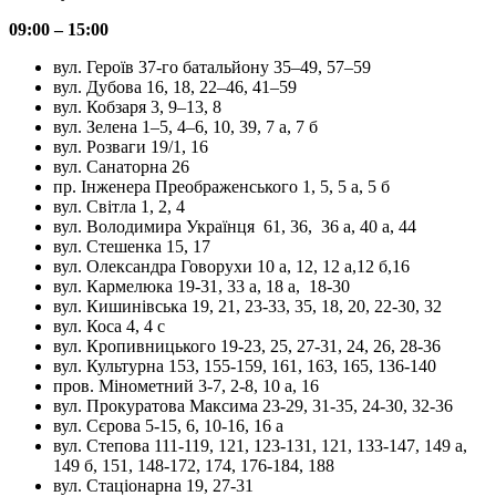
09:00 – 15:00
вул. Героїв 37-го батальйону 35–49, 57–59
вул. Дубова 16, 18, 22–46, 41–59
вул. Кобзаря 3, 9–13, 8
вул. Зелена 1–5, 4–6, 10, 39, 7 а, 7 б
вул. Розваги 19/1, 16
вул. Санаторна 26
пр. Інженера Преображенського 1, 5, 5 а, 5 б
вул. Світла 1, 2, 4
вул. Володимира Українця 61, 36, 36 а, 40 а, 44
вул. Стешенка 15, 17
вул. Олександра Говорухи 10 а, 12, 12 а,12 б,16
вул. Кармелюка 19-31, 33 а, 18 а, 18-30
вул. Кишинівська 19, 21, 23-33, 35, 18, 20, 22-30, 32
вул. Коса 4, 4 с
вул. Кропивницького 19-23, 25, 27-31, 24, 26, 28-36
вул. Культурна 153, 155-159, 161, 163, 165, 136-140
пров. Мінометний 3-7, 2-8, 10 а, 16
вул. Прокуратова Максима 23-29, 31-35, 24-30, 32-36
вул. Сєрова 5-15, 6, 10-16, 16 а
вул. Степова 111-119, 121, 123-131, 121, 133-147, 149 а,
149 б, 151, 148-172, 174, 176-184, 188
вул. Стаціонарна 19, 27-31