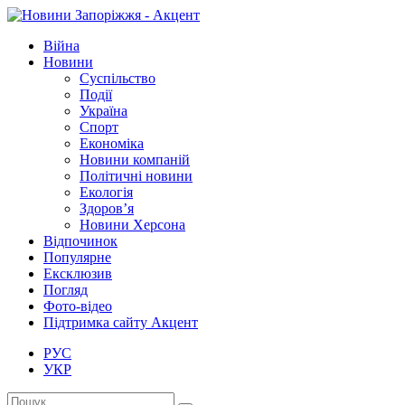
Війна
Новини
Суспільство
Події
Україна
Спорт
Економіка
Новини компаній
Політичні новини
Екологія
Здоров’я
Новини Херсона
Відпочинок
Популярне
Ексклюзив
Погляд
Фото-відео
Підтримка сайту Акцент
РУС
УКР