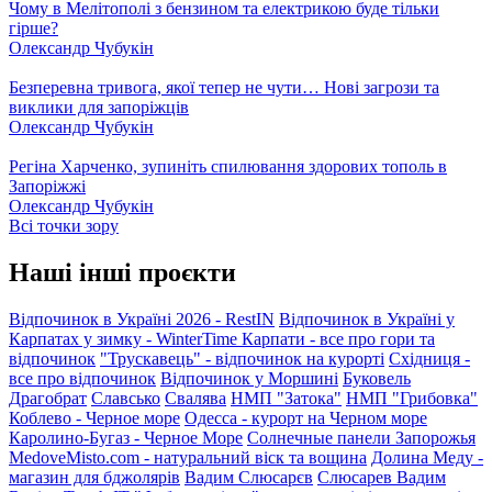
Чому в Мелітополі з бензином та електрикою буде тільки
гірше?
Олександр Чубукін
Безперевна тривога, якої тепер не чути… Нові загрози та
виклики для запоріжців
Олександр Чубукін
Регіна Харченко, зупиніть спилювання здорових тополь в
Запоріжжі
Олександр Чубукін
Всі точки зору
Наші інші проєкти
Відпочинок в Україні 2026 - RestIN
Відпочинок в Україні у
Карпатах у зимку - WinterTime
Карпати - все про гори та
відпочинок
"Трускавець" - відпочинок на курорті
Східниця -
все про відпочинок
Відпочинок у Моршині
Буковель
Драгобрат
Славсько
Свалява
НМП "Затока"
НМП "Грибовка"
Коблево - Черное море
Одесса - курорт на Черном море
Каролино-Бугаз - Черное Море
Солнечные панели Запорожья
MedoveMisto.com - натуральний віск та вощина
Долина Меду -
магазин для бджолярів
Вадим Слюсарєв
Слюсарев Вадим