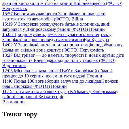
аукціон виставили житло на вулиці Вишневецького (ФОТО)
Нерухомість
15:57
Ворог атакував центр Запоріжжя: пошкоджені
гуртожиток та автомобілі (ФОТО)
Війна
15:19
У Запоріжжі розшукують батьків хлопчика, який
загубився у Дніпровському районі (ФОТО)
Новини
15:05
Три дні музики, ремесел і сучасного мистецтва: у
Запоріжжі вперше проведуть етносимпозіум
Культура
14:02
У Запоріжжі виставили на приватизацію недобудовану
їдальню: скільки вона коштує (ФОТО)
Нерухомість
13:27
Від тривог — до наметів, творчості й нових друзів: діти
із Запоріжжя та Енергодара відпочили у таборах (ФОТО)
Відпочинок
12:05
Місцева «гаряча лінія» ПФУ в Запорізькій області
працює до 19 серпня: що зміниться надалі
Новини
11:40
Понад 100 вогнеборців залучали до ліквідації пожеж
біля Запоріжжя (ФОТО)
Новини
11:15
Три атаки по автівках і удар КАБами: у Запорізькому
районі є поранені
Без категорії
Всі новини
Точки зору