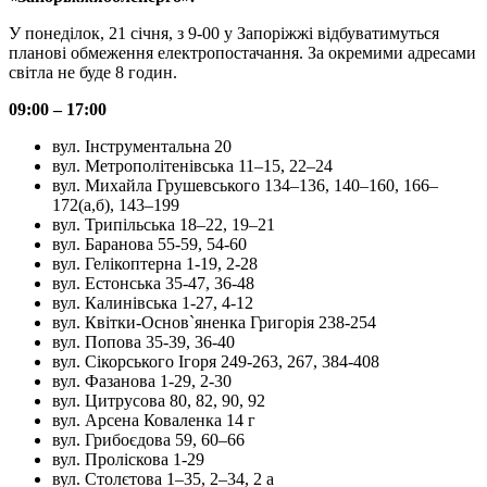
У понеділок, 21 січня, з 9-00 у Запоріжжі відбуватимуться
планові обмеження електропостачання. За окремими адресами
світла не буде 8 годин.
09:00 – 17:00
вул. Інструментальна 20
вул. Метрополітенівська 11–15, 22–24
вул. Михайла Грушевського 134–136, 140–160, 166–
172(а,б), 143–199
вул. Трипільська 18–22, 19–21
вул. Баранова 55-59, 54-60
вул. Гелікоптерна 1-19, 2-28
вул. Естонська 35-47, 36-48
вул. Калинівська 1-27, 4-12
вул. Квітки-Основ`яненка Григорія 238-254
вул. Попова 35-39, 36-40
вул. Сікорського Ігоря 249-263, 267, 384-408
вул. Фазанова 1-29, 2-30
вул. Цитрусова 80, 82, 90, 92
вул. Арсена Коваленка 14 г
вул. Грибоєдова 59, 60–66
вул. Проліскова 1-29
вул. Столєтова 1–35, 2–34, 2 а