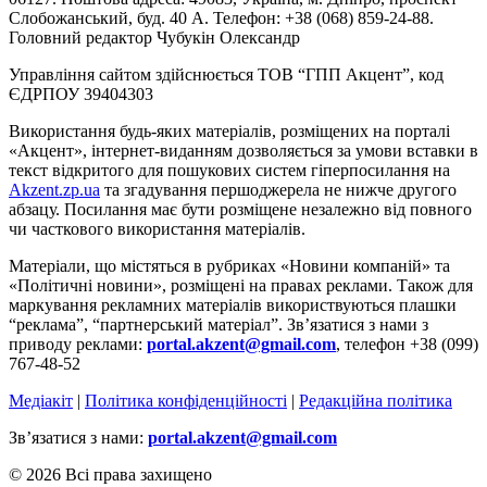
Слобожанський, буд. 40 А. Телефон: +38 (068) 859-24-88.
Головний редактор Чубукін Олександр
Управління сайтом здійснюється ТОВ “ГПП Акцент”, код
ЄДРПОУ 39404303
Використання будь-яких матеріалів, розміщених на порталі
«Акцент», інтернет-виданням дозволяється за умови вставки в
текст відкритого для пошукових систем гіперпосилання на
Akzent.zp.ua
та згадування першоджерела не нижче другого
абзацу. Посилання має бути розміщене незалежно від повного
чи часткового використання матеріалів.
Матеріали, що містяться в рубриках «Новини компаній» та
«Політичні новини», розміщені на правах реклами. Також для
маркування рекламних матеріалів використвуються плашки
“реклама”, “партнерський матеріал”. Зв’язатися з нами з
приводу реклами:
portal.akzent@gmail.com
, телефон +38 (099)
767-48-52
Медіакіт
|
Політика конфіденційності
|
Редакційна політика
Зв’язатися з нами:
portal.akzent@gmail.com
© 2026 Всі права захищено