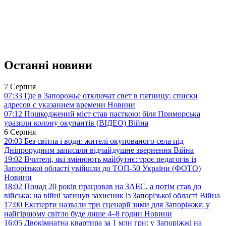
Останні новини
7 Серпня
07:33
Где в Запорожье отключат свет в пятницу: списки
адресов с указанием времени
Новини
07:12
Пошкоджений міст став пасткою: біля Приморська
уразили колону окупантів (ВІДЕО)
Війна
6 Серпня
20:03
Без світла і води: жителі окупованого села під
Дніпрорудним записали відчайдушне звернення
Війна
19:02
Вчителі, які змінюють майбутнє: троє педагогів із
Запорізької області увійшли до ТОП-50 України (ФОТО)
Новини
18:02
Понад 20 років працював на ЗАЕС, а потім став до
війська: на війні загинув захисник із Запорізької області
Війна
17:00
Експерти назвали три сценарії зими для Запоріжжя: у
найгіршому світло буде лише 4–8 годин
Новини
16:05
Двокімнатна квартира за 1 млн грн: у Запоріжжі на