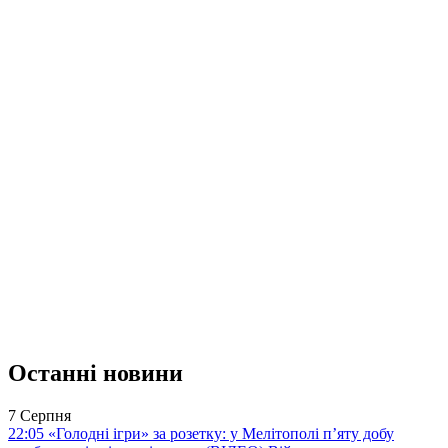
Останні новини
7 Серпня
22:05
«Голодні ігри» за розетку: у Мелітополі п’яту добу