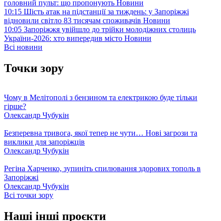
головний пульт: що пропонують
Новини
10:15
Шість атак на підстанції за тиждень: у Запоріжжі
відновили світло 83 тисячам споживачів
Новини
10:05
Запоріжжя увійшло до трійки молодіжних столиць
України-2026: хто випередив місто
Новини
Всі новини
Точки зору
Чому в Мелітополі з бензином та електрикою буде тільки
гірше?
Олександр Чубукін
Безперевна тривога, якої тепер не чути… Нові загрози та
виклики для запоріжців
Олександр Чубукін
Регіна Харченко, зупиніть спилювання здорових тополь в
Запоріжжі
Олександр Чубукін
Всі точки зору
Наші інші проєкти