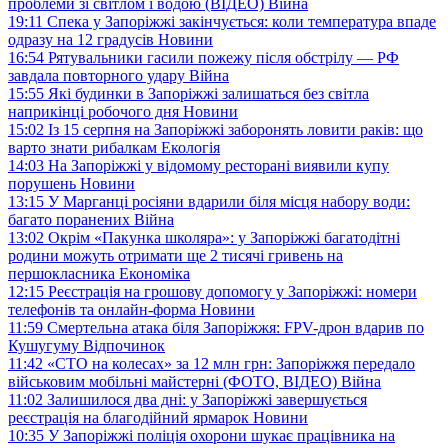
проблеми зі світлом і водою (ВІДЕО)
Війна
19:11
Спека у Запоріжжі закінчується: коли температура впаде
одразу на 12 градусів
Новини
16:54
Рятувальники гасили пожежу після обстрілу — РФ
завдала повторного удару
Війна
15:55
Які будинки в Запоріжжі залишаться без світла
наприкінці робочого дня
Новини
15:02
Із 15 серпня на Запоріжжі заборонять ловити раків: що
варто знати рибалкам
Екологія
14:03
На Запоріжжі у відомому ресторані виявили купу
порушень
Новини
13:15
У Марганці росіяни вдарили біля місця набору води:
багато поранених
Війна
13:02
Окрім «Пакунка школяра»: у Запоріжжі багатодітні
родини можуть отримати ще 2 тисячі гривень на
першокласника
Економіка
12:15
Реєстрація на грошову допомогу у Запоріжжі: номери
телефонів та онлайн-форма
Новини
11:59
Смертельна атака біля Запоріжжя: FPV-дрон вдарив по
Кушугуму
Відпочинок
11:42
«СТО на колесах» за 12 млн грн: Запоріжжя передало
військовим мобільні майстерні (ФОТО, ВІДЕО)
Війна
11:02
Залишилося два дні: у Запоріжжі завершується
реєстрація на благодійний ярмарок
Новини
10:35
У Запоріжжі поліція охорони шукає працівника на