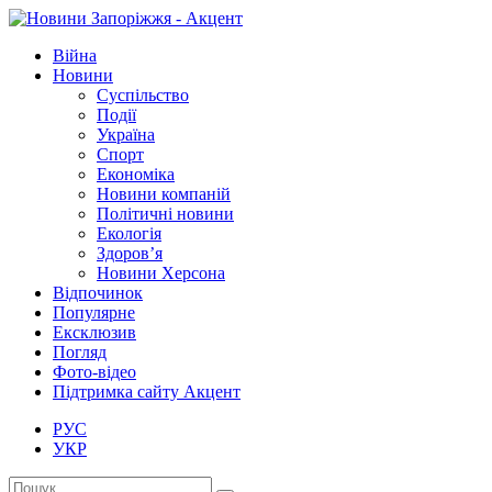
Війна
Новини
Суспільство
Події
Україна
Спорт
Економіка
Новини компаній
Політичні новини
Екологія
Здоров’я
Новини Херсона
Відпочинок
Популярне
Ексклюзив
Погляд
Фото-відео
Підтримка сайту Акцент
РУС
УКР