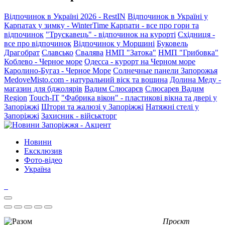
Відпочинок в Україні 2026 - RestIN
Відпочинок в Україні у
Карпатах у зимку - WinterTime
Карпати - все про гори та
відпочинок
"Трускавець" - відпочинок на курорті
Східниця -
все про відпочинок
Відпочинок у Моршині
Буковель
Драгобрат
Славсько
Свалява
НМП "Затока"
НМП "Грибовка"
Коблево - Черное море
Одесса - курорт на Черном море
Каролино-Бугаз - Черное Море
Солнечные панели Запорожья
MedoveMisto.com - натуральний віск та вощина
Долина Меду -
магазин для бджолярів
Вадим Слюсарєв
Слюсарев Вадим
Region
Touch-IT
"Фабрика вікон" - пластикові вікна та двері у
Запоріжжі
Штори та жалюзі у Запоріжжі
Натяжні стелі у
Запоріжжі
Захисник - військторг
Новини
Ексклюзив
Фото-відео
Україна
Проєкт