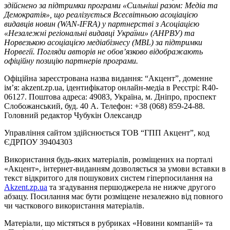
здійснено за підтримки програми «Сильніші разом: Медіа та
Демократія», що реалізується Всесвітньою асоціацією
видавців новин (WAN-IFRA) у партнерстві з Асоціацією
«Незалежні регіональні видавці України» (АНРВУ) та
Норвезькою асоціацією медіабізнесу (MBL) за підтримки
Норвегії. Погляди авторів не обов’язково відображають
офіційну позицію партнерів програми.
Офіційна зареєстрована назва видання: “Акцент”, доменне
ім’я: akzent.zp.ua, ідентифікатор онлайн-медіа в Реєстрі: R40-
06127. Поштова адреса: 49083, Україна, м. Дніпро, проспект
Слобожанський, буд. 40 А. Телефон: +38 (068) 859-24-88.
Головний редактор Чубукін Олександр
Управління сайтом здійснюється ТОВ “ГПП Акцент”, код
ЄДРПОУ 39404303
Використання будь-яких матеріалів, розміщених на порталі
«Акцент», інтернет-виданням дозволяється за умови вставки в
текст відкритого для пошукових систем гіперпосилання на
Akzent.zp.ua
та згадування першоджерела не нижче другого
абзацу. Посилання має бути розміщене незалежно від повного
чи часткового використання матеріалів.
Матеріали, що містяться в рубриках «Новини компаній» та