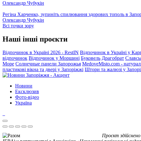
Олександр Чубукін
Регіна Харченко, зупиніть спилювання здорових тополь в Запо
Олександр Чубукін
Всі точки зору
Наші інші проєкти
Відпочинок в Україні 2026 - RestIN
Відпочинок в Україні у Кар
відпочинок
Відпочинок у Моршині
Буковель
Драгобрат
Славсь
Море
Солнечные панели Запорожья
MedoveMisto.com - натурал
пластикові вікна та двері у Запоріжжі
Штори та жалюзі у Запор
Новини
Ексклюзив
Фото-відео
Україна
Проєкт здійснено