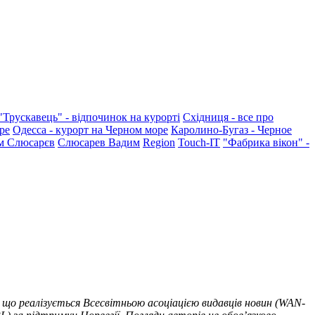
"Трускавець" - відпочинок на курорті
Східниця - все про
ре
Одесса - курорт на Черном море
Каролино-Бугаз - Черное
м Слюсарєв
Слюсарев Вадим
Region
Touch-IT
"Фабрика вікон" -
 що реалізується Всесвітньою асоціацією видавців новин (WAN-