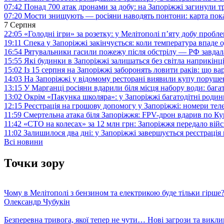
07:42
Понад 700 атак дронами за добу: на Запоріжжі загинули 
07:20
Мости знищують — росіяни наводять понтони: карта пока
7 Серпня
22:05
«Голодні ігри» за розетку: у Мелітополі п’яту добу пробл
19:11
Спека у Запоріжжі закінчується: коли температура впаде о
16:54
Рятувальники гасили пожежу після обстрілу — РФ завдал
15:55
Які будинки в Запоріжжі залишаться без світла наприкінц
15:02
Із 15 серпня на Запоріжжі заборонять ловити раків: що в
14:03
На Запоріжжі у відомому ресторані виявили купу поруш
13:15
У Марганці росіяни вдарили біля місця набору води: баг
13:02
Окрім «Пакунка школяра»: у Запоріжжі багатодітні роди
12:15
Реєстрація на грошову допомогу у Запоріжжі: номери те
11:59
Смертельна атака біля Запоріжжя: FPV-дрон вдарив по 
11:42
«СТО на колесах» за 12 млн грн: Запоріжжя передало ві
11:02
Залишилося два дні: у Запоріжжі завершується реєстрація
Всі новини
Точки зору
Чому в Мелітополі з бензином та електрикою буде тільки гірше
Олександр Чубукін
Безперевна тривога, якої тепер не чути… Нові загрози та викли