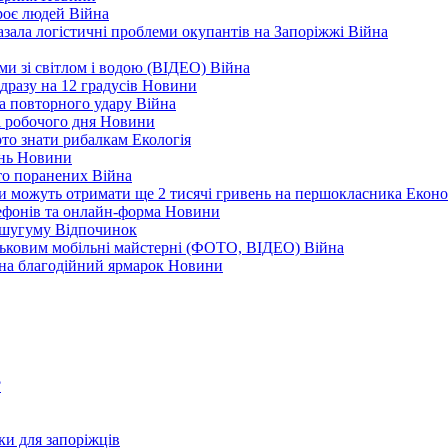
троє людей
Війна
зала логістичні проблеми окупантів на Запоріжжі
Війна
еми зі світлом і водою (ВІДЕО)
Війна
дразу на 12 градусів
Новини
а повторного удару
Війна
і робочого дня
Новини
арто знати рибалкам
Екологія
ень
Новини
ато поранених
Війна
ни можуть отримати ще 2 тисячі гривень на першокласника
Еконо
лефонів та онлайн-форма
Новини
Кушугуму
Відпочинок
йськовим мобільні майстерні (ФОТО, ВІДЕО)
Війна
 на благодійний ярмарок
Новини
?
ки для запоріжців