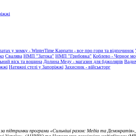
ріжжі
патах у зимку - WinterTime
Карпати - все про гори та відпочинок
ко
Свалява
НМП "Затока"
НМП "Грибовка"
Коблево - Черное мо
ьний віск та вощина
Долина Меду - магазин для бджолярів
Вади
іжжі
Натяжні стелі у Запоріжжі
Захисник - військторг
 за підтримки програми «Сильніші разом: Медіа та Демократія»,