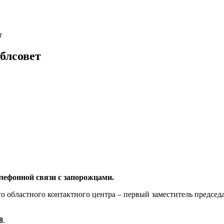
т
блсовет
елефонной связи с запорожцами.
го областного контактного центра – первый заместитель предсе
8
.