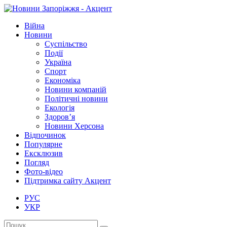
Війна
Новини
Суспільство
Події
Україна
Спорт
Економіка
Новини компаній
Політичні новини
Екологія
Здоров’я
Новини Херсона
Відпочинок
Популярне
Ексклюзив
Погляд
Фото-відео
Підтримка сайту Акцент
РУС
УКР