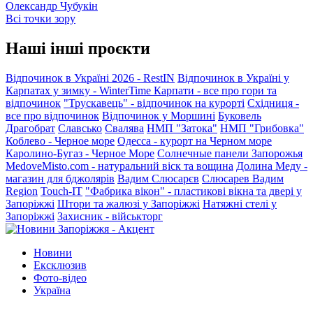
Олександр Чубукін
Всі точки зору
Наші інші проєкти
Відпочинок в Україні 2026 - RestIN
Відпочинок в Україні у
Карпатах у зимку - WinterTime
Карпати - все про гори та
відпочинок
"Трускавець" - відпочинок на курорті
Східниця -
все про відпочинок
Відпочинок у Моршині
Буковель
Драгобрат
Славсько
Свалява
НМП "Затока"
НМП "Грибовка"
Коблево - Черное море
Одесса - курорт на Черном море
Каролино-Бугаз - Черное Море
Солнечные панели Запорожья
MedoveMisto.com - натуральний віск та вощина
Долина Меду -
магазин для бджолярів
Вадим Слюсарєв
Слюсарев Вадим
Region
Touch-IT
"Фабрика вікон" - пластикові вікна та двері у
Запоріжжі
Штори та жалюзі у Запоріжжі
Натяжні стелі у
Запоріжжі
Захисник - військторг
Новини
Ексклюзив
Фото-відео
Україна