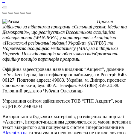
Проєкт
здійснено за підтримки програми «Сильніші разом: Медіа та
Демократія», що реалізується Всесвітньою асоціацією
видавців новин (WAN-IFRA) у партнерстві з Асоціацією
«Незалежні регіональні видавці України» (АНРВУ) та
Норвезькою асоціацією медіабізнесу (MBL) за підтримки
Норвегії. Погляди авторів не обов’язково відображають
офіційну позицію партнерів програми.
Офіційна зареєстрована назва видання: “Акцент”, доменне
ім’я: akzent.zp.ua, ідентифікатор онлайн-медіа в Реєстрі: R40-
06127. Поштова адреса: 49083, Україна, м. Дніпро, проспект
Слобожанський, буд. 40 А. Телефон: +38 (068) 859-24-88.
Головний редактор Чубукін Олександр
Управління сайтом здійснюється ТОВ “ГПП Акцент”, код
ЄДРПОУ 39404303
Використання будь-яких матеріалів, розміщених на порталі
«Акцент», інтернет-виданням дозволяється за умови вставки в
текст відкритого для пошукових систем гіперпосилання на
Akzent.zp.ua
та згадування першоджерела не нижче другого