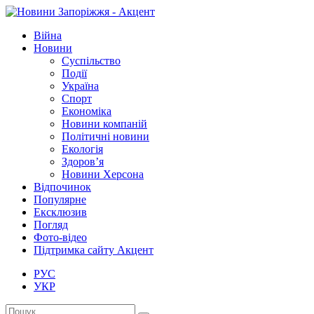
Війна
Новини
Суспільство
Події
Україна
Спорт
Економіка
Новини компаній
Політичні новини
Екологія
Здоров’я
Новини Херсона
Відпочинок
Популярне
Ексклюзив
Погляд
Фото-відео
Підтримка сайту Акцент
РУС
УКР