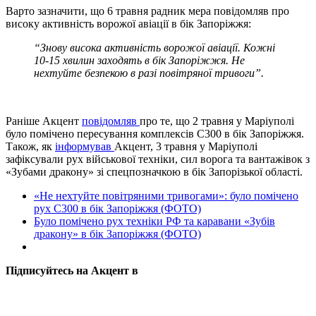
Варто зазначити, що 6 травня радник мера повідомляв про
високу активність ворожої авіації в бік Запоріжжя:
“Знову висока активність ворожої авіації. Кожні
10-15 хвилин заходять в бік Запоріжжя. Не
нехтуйте безпекою в разі повітряної тривоги”.
Раніше Акцент
повідомляв
про те, що 2 травня у Маріуполі
було помічено пересування комплексів С300 в бік Запоріжжя.
Також, як
інформував
Акцент, 3 травня у Маріуполі
зафіксували рух військової техніки, сил ворога та вантажівок з
«Зубами дракону» зі спецпозначкою в бік Запорізької області.
«Не нехтуйте повітряними тривогами»: було помічено
рух С300 в бік Запоріжжя (ФОТО)
Було помічено рух техніки РФ та каравани «Зубів
дракону» в бік Запоріжжя (ФОТО)
Підписуйтесь на Акцент в