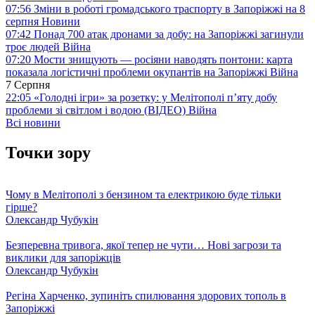
07:56
Зміни в роботі громадського траспорту в Запоріжжі на 8
серпня
Новини
07:42
Понад 700 атак дронами за добу: на Запоріжжі загинули
троє людей
Війна
07:20
Мости знищують — росіяни наводять понтони: карта
показала логістичні проблеми окупантів на Запоріжжі
Війна
7 Серпня
22:05
«Голодні ігри» за розетку: у Мелітополі п’яту добу
проблеми зі світлом і водою (ВІДЕО)
Війна
Всі новини
Точки зору
Чому в Мелітополі з бензином та електрикою буде тільки
гірше?
Олександр Чубукін
Безперевна тривога, якої тепер не чути… Нові загрози та
виклики для запоріжців
Олександр Чубукін
Регіна Харченко, зупиніть спилювання здорових тополь в
Запоріжжі