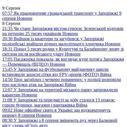
9 Серпня
07:57
Як працюватиме громадський транспорт у Запоріжжі 9
серпня
Новини
8 Серпня
21:35
Чи стане Запоріжжя містом-героєм: Зеленський відповів
на петицію 25 тисяч українців
Новини
20:30
Вийшов із квартири та загубився: у Запоріжжі
поліцейські знайшли рідних малолітнього хлопчика
Новини
18:31
Понад 5 тисяч родин у Кушугумі та Балабиному знову зі
світлом після російського удару
Новини
17:05
Пасажирка показала, як виглядає купе потяга Запоріжжя
— Перемишль (ВІДЕО)
Новини
15:45
У Запоріжжі на футбольному майданчику школи
встановили захисні сітки від FPV-дронів (ФОТО)
Війна
14:50
Троє загиблих і четверо поранених: у поліції розповіли
про наслідки атак на Запоріжжі
Війна
12:07
У Запоріжжі на території міського парку запровадили
карантин
Новини
11:08
У Запоріжжі та передмісті за добу сталося 13 пожеж:
горіли будинки, магазин і вантажівка
Війна
09:02
Нове офіційне свято в Україні: що відзначатимуть
щороку 8 серпня
Новини
08:30
У Запоріжжі з 8 серпня змінюють рух через Балковий
міст: схема об’їзду
авто