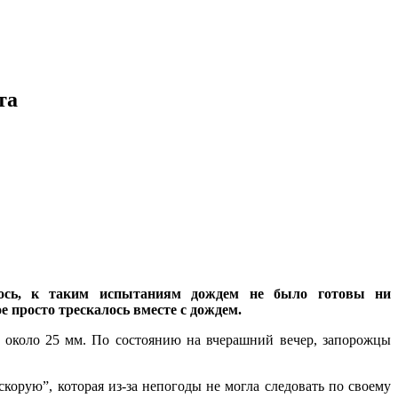
та
лось, к таким испытаниям дождем не было готовы ни
 просто трескалось вместе с дождем.
, около 25 мм. По состоянию на вчерашний вечер, запорожцы
корую”, которая из-за непогоды не могла следовать по своему