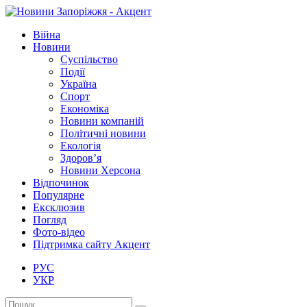
Війна
Новини
Суспільство
Події
Україна
Спорт
Економіка
Новини компаній
Політичні новини
Екологія
Здоров’я
Новини Херсона
Відпочинок
Популярне
Ексклюзив
Погляд
Фото-відео
Підтримка сайту Акцент
РУС
УКР