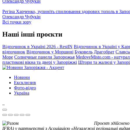
Олександр Чубукін
Регіна Харченко, зупиніть спилювання здорових тополь в Запо
Олександр Чубукін
Всі точки зору
Наші інші проєкти
Відпочинок в Україні 2026 - RestIN
Відпочинок в Україні у Кар
відпочинок
Відпочинок у Моршині
Буковель
Драгобрат
Славсь
Море
Солнечные панели Запорожья
MedoveMisto.com - натурал
пластикові вікна та двері у Запоріжжі
Штори та жалюзі у Запор
Новини
Ексклюзив
Фото-відео
Україна
Проєкт здійснено
IFRA) у партнерстві з Асоціацією «Незалежні регіональні видав