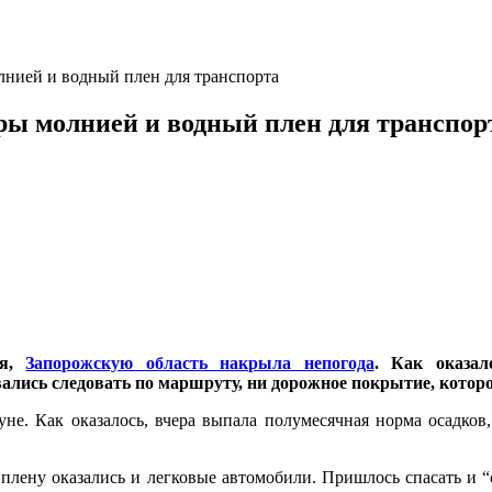
лнией и водный плен для транспорта
ры молнией и водный плен для транспор
ля,
Запорожскую область накрыла непогода
. Как оказа
ись следовать по маршруту, ни дорожное покрытие, которое
уне. Как оказалось, вчера выпала полумесячная норма осадков
 плену оказались и легковые автомобили. Пришлось спасать и “с