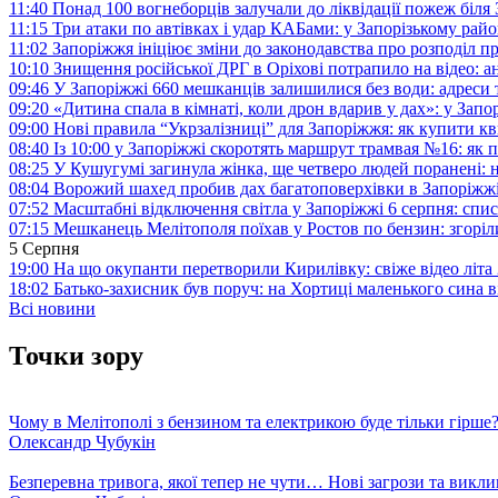
11:40
Понад 100 вогнеборців залучали до ліквідації пожеж біл
11:15
Три атаки по автівках і удар КАБами: у Запорізькому райо
11:02
Запоріжжя ініціює зміни до законодавства про розподіл 
10:10
Знищення російської ДРГ в Оріхові потрапило на відео: а
09:46
У Запоріжжі 660 мешканців залишилися без води: адреси 
09:20
«Дитина спала в кімнаті, коли дрон вдарив у дах»: у Зап
09:00
Нові правила “Укрзалізниці” для Запоріжжя: як купити кв
08:40
Із 10:00 у Запоріжжі скоротять маршрут трамвая №16: як
08:25
У Кушугумі загинула жінка, ще четверо людей поранені: 
08:04
Ворожий шахед пробив дах багатоповерхівки в Запоріжж
07:52
Масштабні відключення світла у Запоріжжі 6 серпня: спис
07:15
Мешканець Мелітополя поїхав у Ростов по бензин: згоріл
5 Серпня
19:00
На що окупанти перетворили Кирилівку: свіже відео літа
18:02
Батько-захисник був поруч: на Хортиці маленького сина 
Всі новини
Точки зору
Чому в Мелітополі з бензином та електрикою буде тільки гірше
Олександр Чубукін
Безперевна тривога, якої тепер не чути… Нові загрози та викли