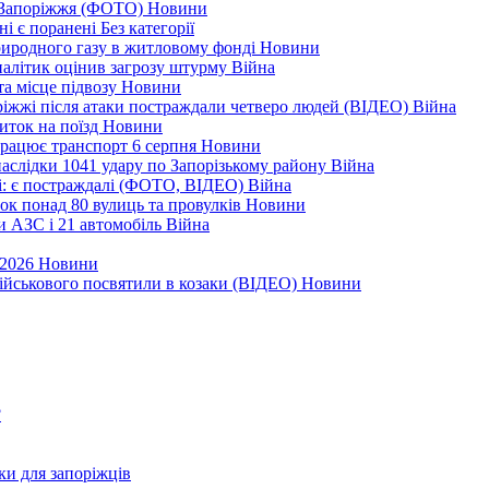
я Запоріжжя (ФОТО)
Новини
ні є поранені
Без категорії
природного газу в житловому фонді
Новини
налітик оцінив загрозу штурму
Війна
та місце підвозу
Новини
оріжжі після атаки постраждали четверо людей (ВІДЕО)
Війна
иток на поїзд
Новини
 працює транспорт 6 серпня
Новини
наслідки 1041 удару по Запорізькому району
Війна
і: є постраждалі (ФОТО, ВІДЕО)
Війна
ок понад 80 вулиць та провулків
Новини
и АЗС і 21 автомобіль
Війна
 2026
Новини
військового посвятили в козаки (ВІДЕО)
Новини
?
ки для запоріжців