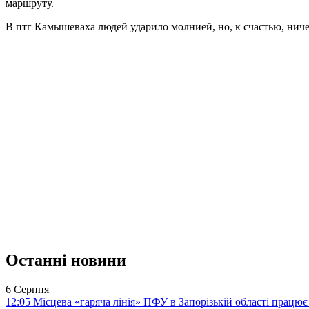
маршруту.
В птг Камышеваха людей ударило молнией, но, к счастью, ниче
Останні новини
6 Серпня
12:05
Місцева «гаряча лінія» ПФУ в Запорізькій області працює 