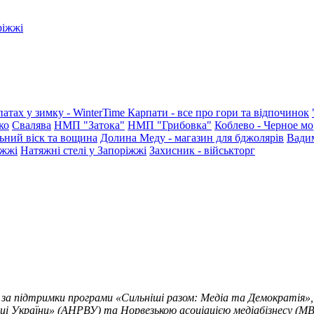
ріжжі
патах у зимку - WinterTime
Карпати - все про гори та відпочинок
ко
Свалява
НМП "Затока"
НМП "Грибовка"
Коблево - Черное мо
ьний віск та вощина
Долина Меду - магазин для бджолярів
Вади
іжжі
Натяжні стелі у Запоріжжі
Захисник - військторг
 за підтримки програми «Сильніші разом: Медіа та Демократія»,
ці України» (АНРВУ) та Норвезькою асоціацією медіабізнесу (MBL