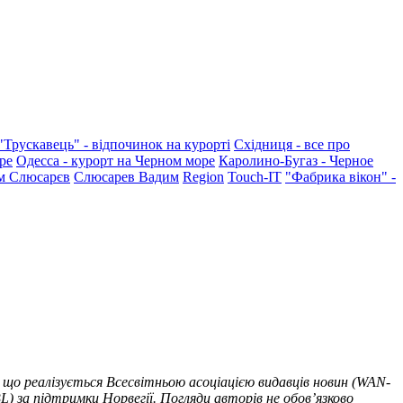
"Трускавець" - відпочинок на курорті
Східниця - все про
ре
Одесса - курорт на Черном море
Каролино-Бугаз - Черное
м Слюсарєв
Слюсарев Вадим
Region
Touch-IT
"Фабрика вікон" -
 що реалізується Всесвітньою асоціацією видавців новин (WAN-
) за підтримки Норвегії. Погляди авторів не обов’язково