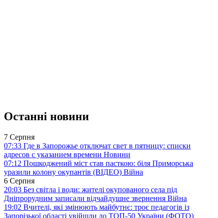
Останні новини
7 Серпня
07:33
Где в Запорожье отключат свет в пятницу: списки
адресов с указанием времени
Новини
07:12
Пошкоджений міст став пасткою: біля Приморська
уразили колону окупантів (ВІДЕО)
Війна
6 Серпня
20:03
Без світла і води: жителі окупованого села під
Дніпрорудним записали відчайдушне звернення
Війна
19:02
Вчителі, які змінюють майбутнє: троє педагогів із
Запорізької області увійшли до ТОП-50 України (ФОТО)