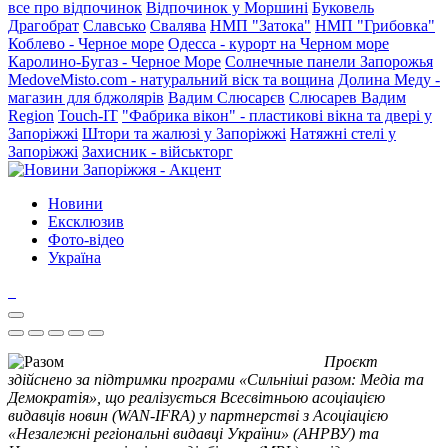
все про відпочинок
Відпочинок у Моршині
Буковель
Драгобрат
Славсько
Свалява
НМП "Затока"
НМП "Грибовка"
Коблево - Черное море
Одесса - курорт на Черном море
Каролино-Бугаз - Черное Море
Солнечные панели Запорожья
MedoveMisto.com - натуральний віск та вощина
Долина Меду -
магазин для бджолярів
Вадим Слюсарєв
Слюсарев Вадим
Region
Touch-IT
"Фабрика вікон" - пластикові вікна та двері у
Запоріжжі
Штори та жалюзі у Запоріжжі
Натяжні стелі у
Запоріжжі
Захисник - військторг
Новини
Ексклюзив
Фото-відео
Україна
Проєкт
здійснено за підтримки програми «Сильніші разом: Медіа та
Демократія», що реалізується Всесвітньою асоціацією
видавців новин (WAN-IFRA) у партнерстві з Асоціацією
«Незалежні регіональні видавці України» (АНРВУ) та