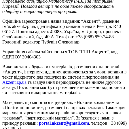
Норвезькою асоціацією медіабізнесу (MBL) за підтримки
Норвегії. Погляди авторів не обов’язково відображають
офіційну позицію партнерів програми.
Офіційна зареєстрована назва видання: “Акцент”, доменне
ім’я: akzent.zp.ua, ідентифікатор онлайн-медіа в Реєстрі: R40-
06127. Поштова адреса: 49083, Україна, м. Дніпро, проспект
Слобожанський, буд. 40 А. Телефон: +38 (068) 859-24-88.
Головний редактор Чубукін Олександр
Управління сайтом здійснюється ТОВ “ГПП Акцент”, код
ЄДРПОУ 39404303
Використання будь-яких матеріалів, розміщених на порталі
«Акцент», інтернет-виданням дозволяється за умови вставки в
текст відкритого для пошукових систем гіперпосилання на
Akzent.zp.ua
та згадування першоджерела не нижче другого
абзацу. Посилання має бути розміщене незалежно від повного
чи часткового використання матеріалів.
Матеріали, що містяться в рубриках «Новини компаній» та
«Політичні новини», розміщені на правах реклами. Також для
маркування рекламних матеріалів використвуються плашки
“реклама”, “партнерський матеріал”. Зв’язатися з нами з
приводу реклами:
portal.akzent@gmail.com
, телефон +38 (099)
767-48-52