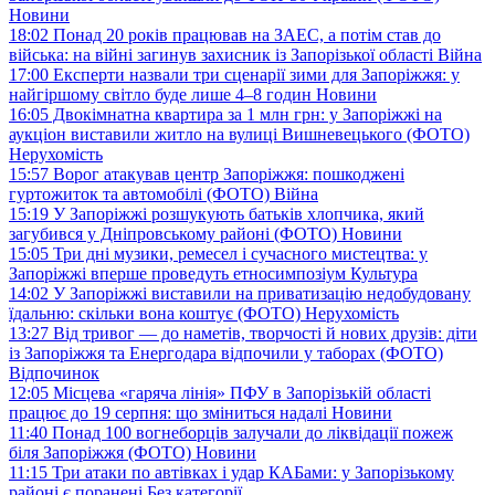
Новини
18:02
Понад 20 років працював на ЗАЕС, а потім став до
війська: на війні загинув захисник із Запорізької області
Війна
17:00
Експерти назвали три сценарії зими для Запоріжжя: у
найгіршому світло буде лише 4–8 годин
Новини
16:05
Двокімнатна квартира за 1 млн грн: у Запоріжжі на
аукціон виставили житло на вулиці Вишневецького (ФОТО)
Нерухомість
15:57
Ворог атакував центр Запоріжжя: пошкоджені
гуртожиток та автомобілі (ФОТО)
Війна
15:19
У Запоріжжі розшукують батьків хлопчика, який
загубився у Дніпровському районі (ФОТО)
Новини
15:05
Три дні музики, ремесел і сучасного мистецтва: у
Запоріжжі вперше проведуть етносимпозіум
Культура
14:02
У Запоріжжі виставили на приватизацію недобудовану
їдальню: скільки вона коштує (ФОТО)
Нерухомість
13:27
Від тривог — до наметів, творчості й нових друзів: діти
із Запоріжжя та Енергодара відпочили у таборах (ФОТО)
Відпочинок
12:05
Місцева «гаряча лінія» ПФУ в Запорізькій області
працює до 19 серпня: що зміниться надалі
Новини
11:40
Понад 100 вогнеборців залучали до ліквідації пожеж
біля Запоріжжя (ФОТО)
Новини
11:15
Три атаки по автівках і удар КАБами: у Запорізькому
районі є поранені
Без категорії