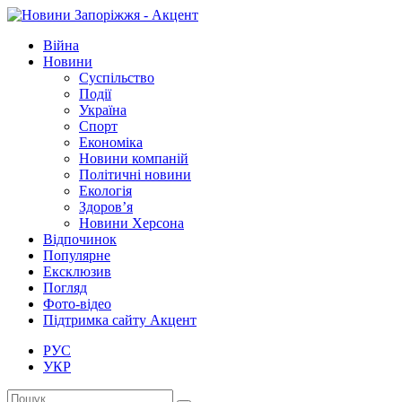
Війна
Новини
Суспільство
Події
Україна
Спорт
Економіка
Новини компаній
Політичні новини
Екологія
Здоров’я
Новини Херсона
Відпочинок
Популярне
Ексклюзив
Погляд
Фото-відео
Підтримка сайту Акцент
РУС
УКР