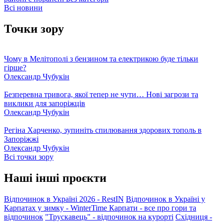
Всі новини
Точки зору
Чому в Мелітополі з бензином та електрикою буде тільки
гірше?
Олександр Чубукін
Безперевна тривога, якої тепер не чути… Нові загрози та
виклики для запоріжців
Олександр Чубукін
Регіна Харченко, зупиніть спилювання здорових тополь в
Запоріжжі
Олександр Чубукін
Всі точки зору
Наші інші проєкти
Відпочинок в Україні 2026 - RestIN
Відпочинок в Україні у
Карпатах у зимку - WinterTime
Карпати - все про гори та
відпочинок
"Трускавець" - відпочинок на курорті
Східниця -