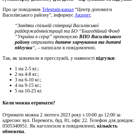
Про це повідомив
Telegram-канал
“Центр допомоги
Василівського району”, інформує
Акцент
.
“Завдяки спільній співпраці Василівської
райдержадміністрації та БО “Благодійний Фонд
“Україна в серці” пропонуємо
ВПО Василівського
району
отримати
дитяче харчування та дитячі
підгузки
“
, – написали в повідомленні.
Так, як зазначили в пресслужбі, у наявності
підгузки
:
1 на 2-5 кг.;
2 на 4-8 кг.;
3 на 6-10 кг.;
4 на 9-15 кг.;
5 на 10-25 кг.
Коли можна отримати?
Отримати можна 2 лютого 2023 року з 10:00 до 12:00 за
адресою: вул. Перемоги, буд. 81, офіс 22. Телефон для довідок:
0505340951. Як наголосили в повідомленні,
кількість
обмежена
.