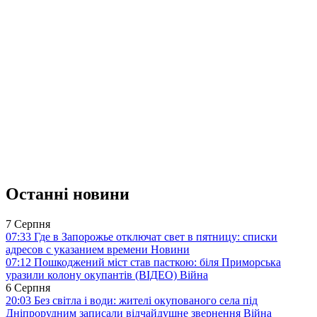
Останні новини
7 Серпня
07:33
Где в Запорожье отключат свет в пятницу: списки
адресов с указанием времени
Новини
07:12
Пошкоджений міст став пасткою: біля Приморська
уразили колону окупантів (ВІДЕО)
Війна
6 Серпня
20:03
Без світла і води: жителі окупованого села під
Дніпрорудним записали відчайдушне звернення
Війна