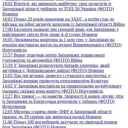
19:02
Вчителі, які змінюють майбутнє: троє педагогів із
Запорізької області увійшли до ТОП-50 України (ФОТО)
Новини
18:02
Понад 20 років працював на ЗАЕС, а потім став до
війська: на війні загинув захисник із Запорізької області
Війна
17:00
Експерти назвали три сценарії зими для Запоріжжя: у
найгіршому світло буде лише 4–8 годин
Новини
16:05
Двокімнатна квартира за 1 млн грн: у Запоріжжі на
аукціон виставили житло на вулиці Вишневецького (ФОТО)
Нерухомість
15:57
Ворог атакував центр Запоріжжя: пошкоджені
гуртожиток та автомобілі (ФОТО)
Війна
15:19
У Запоріжжі розшукують батьків хлопчика, який
загубився у Дніпровському районі (ФОТО)
Новини
15:05
Три дні музики, ремесел і сучасного мистецтва: у
Запоріжжі вперше проведуть етносимпозіум
Культура
14:02
У Запоріжжі виставили на приватизацію недобудовану
їдальню: скільки вона коштує (ФОТО)
Нерухомість
13:27
Від тривог — до наметів, творчості й нових друзів: діти
із Запоріжжя та Енергодара відпочили у таборах (ФОТО)
Відпочинок
12:05
Місцева «гаряча лінія» ПФУ в Запорізькій області
працює до 19 серпня: що зміниться надалі
Новини
11:40
Понад 100 вогнеборців залучали до ліквідації пожеж
біля Запоріжжя (ФОТО)
Новини