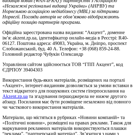
видавців новин (WAN-IFRA) у партнерстві з Асоціацією
«Незалежні регіональні видавці України» (АНРВУ) та
Норвезькою асоціацією медіабізнесу (MBL) за підтримки
Норвегії. Погляди авторів не обов’язково відображають
офіційну позицію партнерів програми.
Офіційна зареєстрована назва видання: “Акцент”, доменне
ім’я: akzent.zp.ua, ідентифікатор онлайн-медіа в Реєстрі: R40-
06127. Поштова адреса: 49083, Україна, м. Дніпро, проспект
Слобожанський, буд. 40 А. Телефон: +38 (068) 859-24-88.
Головний редактор Чубукін Олександр
Управління сайтом здійснюється ТОВ “ГПП Акцент”, код
ЄДРПОУ 39404303
Використання будь-яких матеріалів, розміщених на порталі
«Акцент», інтернет-виданням дозволяється за умови вставки в
текст відкритого для пошукових систем гіперпосилання на
Akzent.zp.ua
та згадування першоджерела не нижче другого
абзацу. Посилання має бути розміщене незалежно від повного
чи часткового використання матеріалів.
Матеріали, що містяться в рубриках «Новини компаній» та
«Політичні новини», розміщені на правах реклами. Також для
маркування рекламних матеріалів використвуються плашки
“реклама”, “партнерський матеріал”. Зв’язатися з нами з