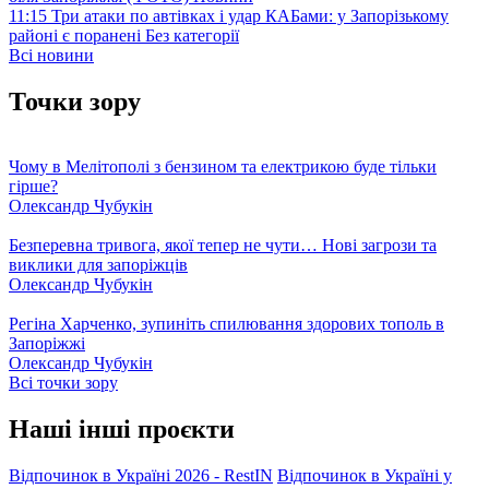
11:15
Три атаки по автівках і удар КАБами: у Запорізькому
районі є поранені
Без категорії
Всі новини
Точки зору
Чому в Мелітополі з бензином та електрикою буде тільки
гірше?
Олександр Чубукін
Безперевна тривога, якої тепер не чути… Нові загрози та
виклики для запоріжців
Олександр Чубукін
Регіна Харченко, зупиніть спилювання здорових тополь в
Запоріжжі
Олександр Чубукін
Всі точки зору
Наші інші проєкти
Відпочинок в Україні 2026 - RestIN
Відпочинок в Україні у