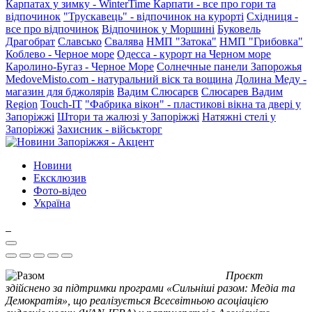
Карпатах у зимку - WinterTime
Карпати - все про гори та
відпочинок
"Трускавець" - відпочинок на курорті
Східниця -
все про відпочинок
Відпочинок у Моршині
Буковель
Драгобрат
Славсько
Свалява
НМП "Затока"
НМП "Грибовка"
Коблево - Черное море
Одесса - курорт на Черном море
Каролино-Бугаз - Черное Море
Солнечные панели Запорожья
MedoveMisto.com - натуральний віск та вощина
Долина Меду -
магазин для бджолярів
Вадим Слюсарєв
Слюсарев Вадим
Region
Touch-IT
"Фабрика вікон" - пластикові вікна та двері у
Запоріжжі
Штори та жалюзі у Запоріжжі
Натяжні стелі у
Запоріжжі
Захисник - військторг
Новини
Ексклюзив
Фото-відео
Україна
Проєкт
здійснено за підтримки програми «Сильніші разом: Медіа та
Демократія», що реалізується Всесвітньою асоціацією