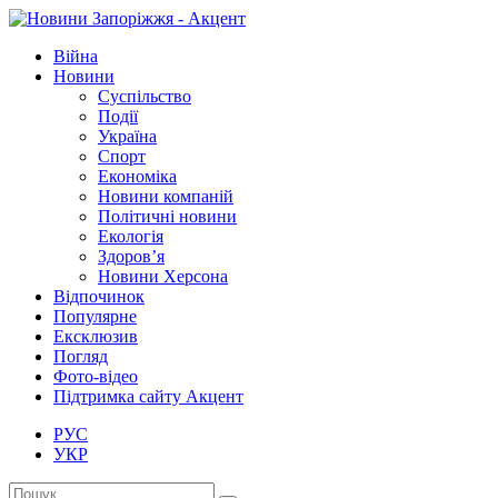
Війна
Новини
Суспільство
Події
Україна
Спорт
Економіка
Новини компаній
Політичні новини
Екологія
Здоров’я
Новини Херсона
Відпочинок
Популярне
Ексклюзив
Погляд
Фото-відео
Підтримка сайту Акцент
РУС
УКР