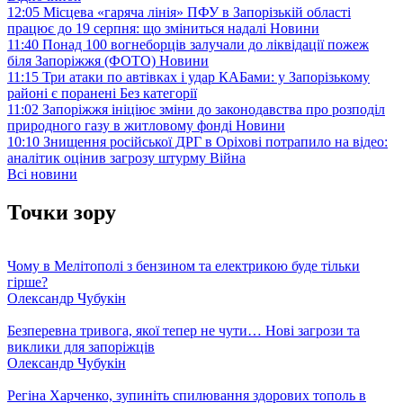
12:05
Місцева «гаряча лінія» ПФУ в Запорізькій області
працює до 19 серпня: що зміниться надалі
Новини
11:40
Понад 100 вогнеборців залучали до ліквідації пожеж
біля Запоріжжя (ФОТО)
Новини
11:15
Три атаки по автівках і удар КАБами: у Запорізькому
районі є поранені
Без категорії
11:02
Запоріжжя ініціює зміни до законодавства про розподіл
природного газу в житловому фонді
Новини
10:10
Знищення російської ДРГ в Оріхові потрапило на відео:
аналітик оцінив загрозу штурму
Війна
Всі новини
Точки зору
Чому в Мелітополі з бензином та електрикою буде тільки
гірше?
Олександр Чубукін
Безперевна тривога, якої тепер не чути… Нові загрози та
виклики для запоріжців
Олександр Чубукін
Регіна Харченко, зупиніть спилювання здорових тополь в