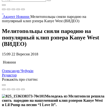
Акцент
Новини
Мелитопольцы сняли пародию на
популярный клип рэпера Kаnye West (ВИДЕО)
Мелитопольцы сняли пародию на
популярный клип рэпера Kаnye West
(ВИДЕО)
15:09 22 Вересня 2018
Новини
Олександр Чубукін
Редактор
Розкажіть про статтю:
Молодежь из Мелитополя решила
снять пародию на нашумевший клип рэперов Kаnye West
и Lil Pump на песню “I Love It”.