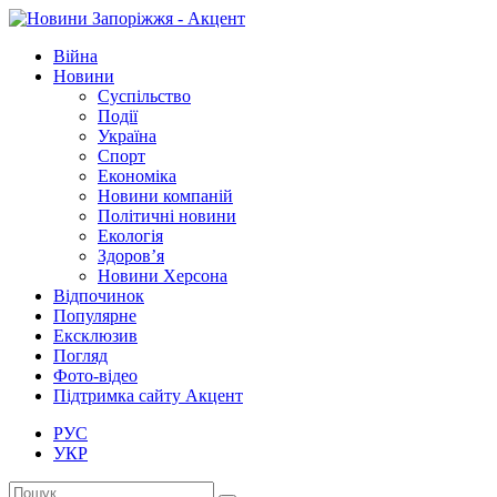
Війна
Новини
Суспільство
Події
Україна
Спорт
Економіка
Новини компаній
Політичні новини
Екологія
Здоров’я
Новини Херсона
Відпочинок
Популярне
Ексклюзив
Погляд
Фото-відео
Підтримка сайту Акцент
РУС
УКР