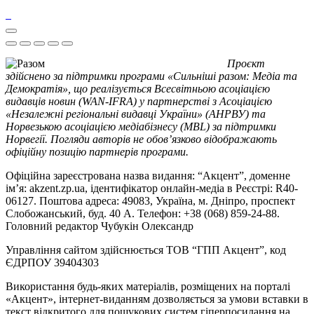
Проєкт
здійснено за підтримки програми «Сильніші разом: Медіа та
Демократія», що реалізується Всесвітньою асоціацією
видавців новин (WAN-IFRA) у партнерстві з Асоціацією
«Незалежні регіональні видавці України» (АНРВУ) та
Норвезькою асоціацією медіабізнесу (MBL) за підтримки
Норвегії. Погляди авторів не обов’язково відображають
офіційну позицію партнерів програми.
Офіційна зареєстрована назва видання: “Акцент”, доменне
ім’я: akzent.zp.ua, ідентифікатор онлайн-медіа в Реєстрі: R40-
06127. Поштова адреса: 49083, Україна, м. Дніпро, проспект
Слобожанський, буд. 40 А. Телефон: +38 (068) 859-24-88.
Головний редактор Чубукін Олександр
Управління сайтом здійснюється ТОВ “ГПП Акцент”, код
ЄДРПОУ 39404303
Використання будь-яких матеріалів, розміщених на порталі
«Акцент», інтернет-виданням дозволяється за умови вставки в
текст відкритого для пошукових систем гіперпосилання на