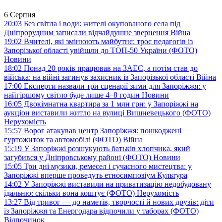
6 Серпня
20:03
Без світла і води: жителі окупованого села під
Дніпрорудним записали відчайдушне звернення
Війна
19:02
Вчителі, які змінюють майбутнє: троє педагогів із
Запорізької області увійшли до ТОП-50 України (ФОТО)
Новини
18:02
Понад 20 років працював на ЗАЕС, а потім став до
війська: на війні загинув захисник із Запорізької області
Війна
17:00
Експерти назвали три сценарії зими для Запоріжжя: у
найгіршому світло буде лише 4–8 годин
Новини
16:05
Двокімнатна квартира за 1 млн грн: у Запоріжжі на
аукціон виставили житло на вулиці Вишневецького (ФОТО)
Нерухомість
15:57
Ворог атакував центр Запоріжжя: пошкоджені
гуртожиток та автомобілі (ФОТО)
Війна
15:19
У Запоріжжі розшукують батьків хлопчика, який
загубився у Дніпровському районі (ФОТО)
Новини
15:05
Три дні музики, ремесел і сучасного мистецтва: у
Запоріжжі вперше проведуть етносимпозіум
Культура
14:02
У Запоріжжі виставили на приватизацію недобудовану
їдальню: скільки вона коштує (ФОТО)
Нерухомість
13:27
Від тривог — до наметів, творчості й нових друзів: діти
із Запоріжжя та Енергодара відпочили у таборах (ФОТО)
Відпочинок