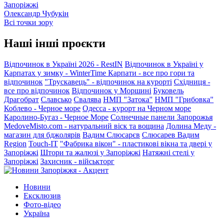
Запоріжжі
Олександр Чубукін
Всі точки зору
Наші інші проєкти
Відпочинок в Україні 2026 - RestIN
Відпочинок в Україні у
Карпатах у зимку - WinterTime
Карпати - все про гори та
відпочинок
"Трускавець" - відпочинок на курорті
Східниця -
все про відпочинок
Відпочинок у Моршині
Буковель
Драгобрат
Славсько
Свалява
НМП "Затока"
НМП "Грибовка"
Коблево - Черное море
Одесса - курорт на Черном море
Каролино-Бугаз - Черное Море
Солнечные панели Запорожья
MedoveMisto.com - натуральний віск та вощина
Долина Меду -
магазин для бджолярів
Вадим Слюсарєв
Слюсарев Вадим
Region
Touch-IT
"Фабрика вікон" - пластикові вікна та двері у
Запоріжжі
Штори та жалюзі у Запоріжжі
Натяжні стелі у
Запоріжжі
Захисник - військторг
Новини
Ексклюзив
Фото-відео
Україна