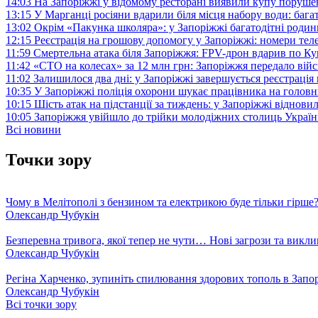
14:03
На Запоріжжі у відомому ресторані виявили купу поруш
13:15
У Марганці росіяни вдарили біля місця набору води: баг
13:02
Окрім «Пакунка школяра»: у Запоріжжі багатодітні роди
12:15
Реєстрація на грошову допомогу у Запоріжжі: номери те
11:59
Смертельна атака біля Запоріжжя: FPV-дрон вдарив по 
11:42
«СТО на колесах» за 12 млн грн: Запоріжжя передало ві
11:02
Залишилося два дні: у Запоріжжі завершується реєстрація
10:35
У Запоріжжі поліція охорони шукає працівника на голов
10:15
Шість атак на підстанції за тиждень: у Запоріжжі віднови
10:05
Запоріжжя увійшло до трійки молодіжних столиць Україн
Всі новини
Точки зору
Чому в Мелітополі з бензином та електрикою буде тільки гірше
Олександр Чубукін
Безперевна тривога, якої тепер не чути… Нові загрози та викли
Олександр Чубукін
Регіна Харченко, зупиніть спилювання здорових тополь в Запо
Олександр Чубукін
Всі точки зору