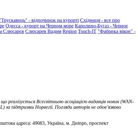
"Трускавець" - відпочинок на курорті
Східниця - все про
ре
Одесса - курорт на Черном море
Каролино-Бугаз - Черное
м Слюсарєв
Слюсарев Вадим
Region
Touch-IT
"Фабрика вікон" -
 що реалізується Всесвітньою асоціацією видавців новин (WAN-
) за підтримки Норвегії. Погляди авторів не обов’язково
оштова адреса: 49083, Україна, м. Дніпро, проспект