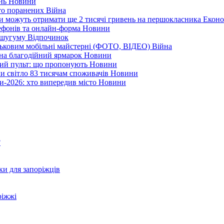
ень
Новини
ато поранених
Війна
ни можуть отримати ще 2 тисячі гривень на першокласника
Еконо
лефонів та онлайн-форма
Новини
Кушугуму
Відпочинок
йськовим мобільні майстерні (ФОТО, ВІДЕО)
Війна
 на благодійний ярмарок
Новини
ний пульт: що пропонують
Новини
ли світло 83 тисячам споживачів
Новини
и-2026: хто випередив місто
Новини
?
ки для запоріжців
ріжжі