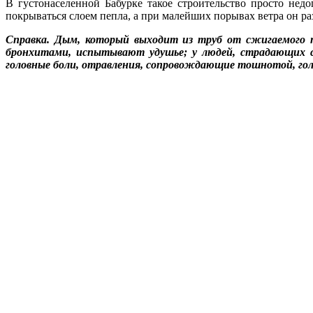
В густонаселенной Бабурке такое строительство просто недо
покрываться слоем пепла, а при малейших порывах ветра он ра
Справка. Дым, который выходит из труб от сжигаемого т
бронхитами, испытывают удушье; у людей, страдающих се
головные боли, отравления, сопровождающие тошнотой, го