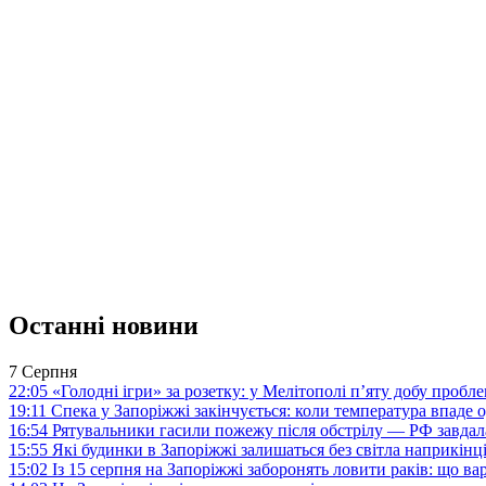
Останні новини
7 Серпня
22:05
«Голодні ігри» за розетку: у Мелітополі п’яту добу пробл
19:11
Спека у Запоріжжі закінчується: коли температура впаде о
16:54
Рятувальники гасили пожежу після обстрілу — РФ завдал
15:55
Які будинки в Запоріжжі залишаться без світла наприкінц
15:02
Із 15 серпня на Запоріжжі заборонять ловити раків: що в