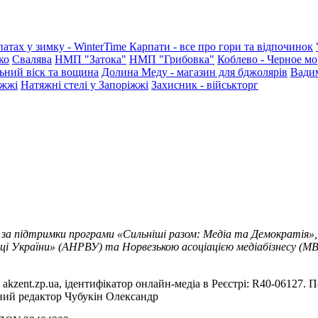
патах у зимку - WinterTime
Карпати - все про гори та відпочинок
ко
Свалява
НМП "Затока"
НМП "Грибовка"
Коблево - Черное мо
ьний віск та вощина
Долина Меду - магазин для бджолярів
Вади
іжжі
Натяжні стелі у Запоріжжі
Захисник - військторг
 за підтримки програми «Сильніші разом: Медіа та Демократія»,
ці України» (АНРВУ) та Норвезькою асоціацією медіабізнесу (MBL
akzent.zp.ua, ідентифікатор онлайн-медіа в Реєстрі: R40-06127. П
вний редактор Чубукін Олександр