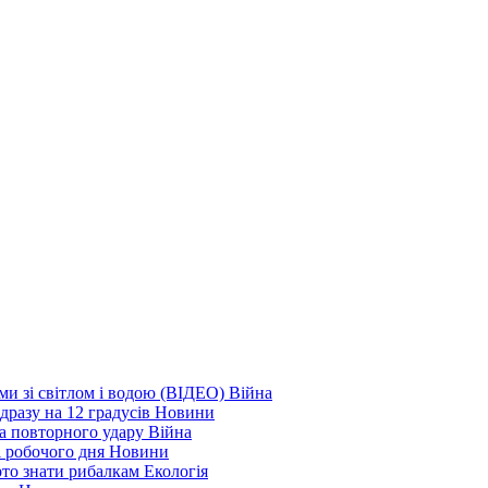
еми зі світлом і водою (ВІДЕО)
Війна
дразу на 12 градусів
Новини
а повторного удару
Війна
і робочого дня
Новини
арто знати рибалкам
Екологія