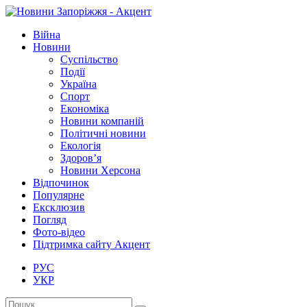
Війна
Новини
Суспільство
Події
Україна
Спорт
Економіка
Новини компаній
Політичні новини
Екологія
Здоров’я
Новини Херсона
Відпочинок
Популярне
Ексклюзив
Погляд
Фото-відео
Підтримка сайту Акцент
РУС
УКР