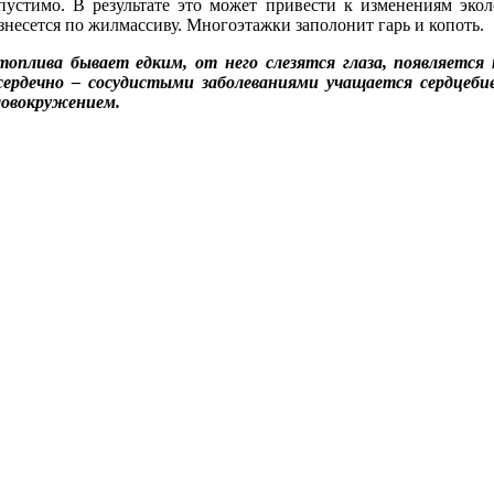
пустимо. В результате это может привести к изменениям экол
знесется по жилмассиву. Многоэтажки заполонит гарь и копоть.
оплива бывает едким, от него слезятся глаза, появляетс
рдечно – сосудистыми заболеваниями учащается сердцеби
ловокружением.