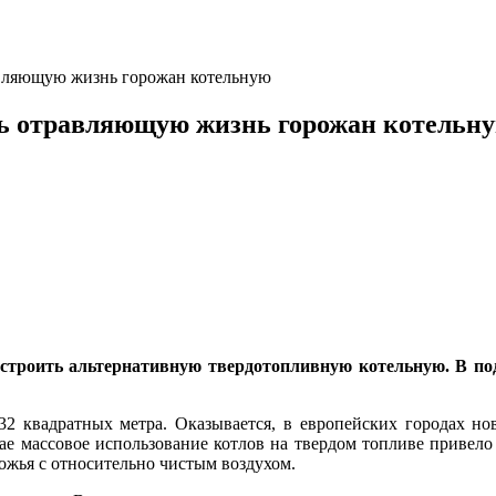
равляющую жизнь горожан котельную
ить отравляющую жизнь горожан котельн
троить альтернативную твердотопливную котельную. В под
32 квадратных метра. Оказывается, в европейских городах н
ае массовое использование котлов на твердом топливе привело к
ожья с относительно чистым воздухом.