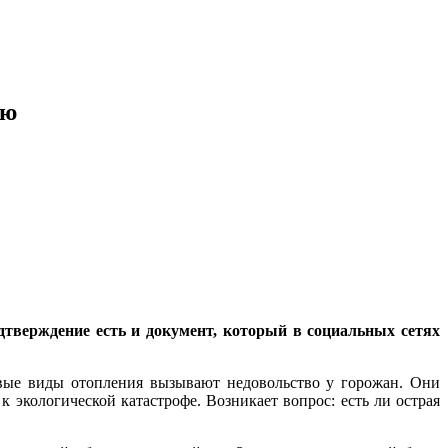
ую
тверждение есть и документ, который в социальных сетях
овые виды отопления вызывают недовольство у горожан. Они
 экологической катастрофе. Возникает вопрос: есть ли острая