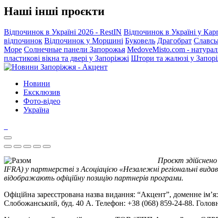
Наші інші проєкти
Відпочинок в Україні 2026 - RestIN
Відпочинок в Україні у Кар
відпочинок
Відпочинок у Моршині
Буковель
Драгобрат
Славсь
Море
Солнечные панели Запорожья
MedoveMisto.com - натурал
пластикові вікна та двері у Запоріжжі
Штори та жалюзі у Запор
Новини
Ексклюзив
Фото-відео
Україна
Проєкт здійснено
IFRA) у партнерстві з Асоціацією «Незалежні регіональні видав
відображають офіційну позицію партнерів програми.
Офіційна зареєстрована назва видання: “Акцент”, доменне ім’я: 
Слобожанський, буд. 40 А. Телефон: +38 (068) 859-24-88. Голо