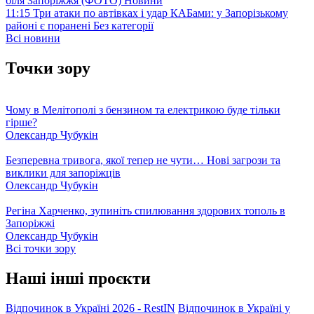
біля Запоріжжя (ФОТО)
Новини
11:15
Три атаки по автівках і удар КАБами: у Запорізькому
районі є поранені
Без категорії
Всі новини
Точки зору
Чому в Мелітополі з бензином та електрикою буде тільки
гірше?
Олександр Чубукін
Безперевна тривога, якої тепер не чути… Нові загрози та
виклики для запоріжців
Олександр Чубукін
Регіна Харченко, зупиніть спилювання здорових тополь в
Запоріжжі
Олександр Чубукін
Всі точки зору
Наші інші проєкти
Відпочинок в Україні 2026 - RestIN
Відпочинок в Україні у