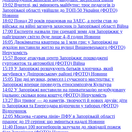
19:02
Вчителі, які змінюють майбутнє: троє педагогів із
Запорізької області увійшли до ТОП-50 України (ФОТО)
Новини
18:02
Понад 20 років працював на ЗАЕС, а потім став до
війська: на війні загинув захисник із Запорізької області
Війна
17:00
Експерти назвали три сценарії зими для Запоріжжя: у
найгіршому світло буде лише 4–8 годин
Новини
16:05
Двокімнатна квартира за 1 млн грн: у Запоріжжі на
аукціон виставили житло на вулиці Вишневецького (ФОТО)
Нерухомість
15:57
Ворог атакував центр Запоріжжя: пошкоджені
гуртожиток та автомобілі (ФОТО)
Війна
15:19
У Запоріжжі розшукують батьків хлопчика, який
загубився у Дніпровському районі (ФОТО)
Новини
15:05
Три дні музики, ремесел і сучасного мистецтва: у
Запоріжжі вперше проведуть етносимпозіум
Культура
14:02
У Запоріжжі виставили на приватизацію недобудовану
їдальню: скільки вона коштує (ФОТО)
Нерухомість
13:27
Від тривог — до наметів, творчості й нових друзів: діти
із Запоріжжя та Енергодара відпочили у таборах (ФОТО)
Відпочинок
12:05
Місцева «гаряча лінія» ПФУ в Запорізькій області
працює до 19 серпня: що зміниться надалі
Новини
11:40
Понад 100 вогнеборців залучали до ліквідації пожеж