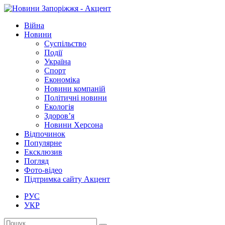
Війна
Новини
Суспільство
Події
Україна
Спорт
Економіка
Новини компаній
Політичні новини
Екологія
Здоров’я
Новини Херсона
Відпочинок
Популярне
Ексклюзив
Погляд
Фото-відео
Підтримка сайту Акцент
РУС
УКР