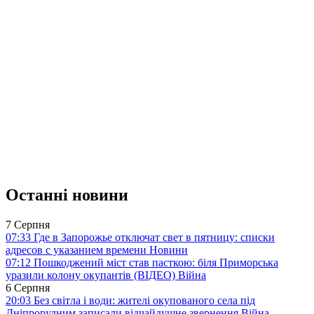
Останні новини
7 Серпня
07:33
Где в Запорожье отключат свет в пятницу: списки
адресов с указанием времени
Новини
07:12
Пошкоджений міст став пасткою: біля Приморська
уразили колону окупантів (ВІДЕО)
Війна
6 Серпня
20:03
Без світла і води: жителі окупованого села під
Дніпрорудним записали відчайдушне звернення
Війна