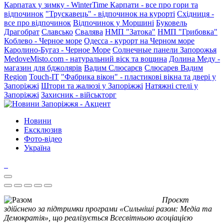
Карпатах у зимку - WinterTime
Карпати - все про гори та
відпочинок
"Трускавець" - відпочинок на курорті
Східниця -
все про відпочинок
Відпочинок у Моршині
Буковель
Драгобрат
Славсько
Свалява
НМП "Затока"
НМП "Грибовка"
Коблево - Черное море
Одесса - курорт на Черном море
Каролино-Бугаз - Черное Море
Солнечные панели Запорожья
MedoveMisto.com - натуральний віск та вощина
Долина Меду -
магазин для бджолярів
Вадим Слюсарєв
Слюсарев Вадим
Region
Touch-IT
"Фабрика вікон" - пластикові вікна та двері у
Запоріжжі
Штори та жалюзі у Запоріжжі
Натяжні стелі у
Запоріжжі
Захисник - військторг
Новини
Ексклюзив
Фото-відео
Україна
Проєкт
здійснено за підтримки програми «Сильніші разом: Медіа та
Демократія», що реалізується Всесвітньою асоціацією