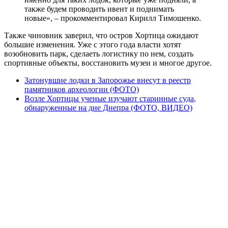
также будем проводить ивент и поднимать
новые», – прокомментировал Кирилл Тимошенко.
Также чиновник заверил, что остров Хортица ожидают
большие изменения. Уже с этого года власти хотят
возобновить парк, сделаеть логистику по нем, создать
спортивные объекты, восстановить музеи и многое другое.
Затонувшие лодки в Запорожье внесут в реестр
памятников археологии (ФОТО)
Возле Хортицы ученые изучают старинные суда,
обнаруженные на дне Днепра (ФОТО, ВИДЕО)