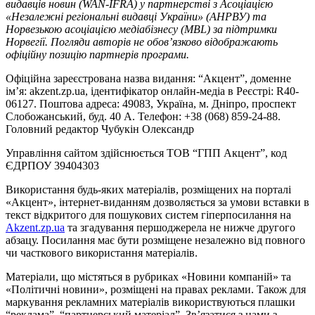
видавців новин (WAN-IFRA) у партнерстві з Асоціацією
«Незалежні регіональні видавці України» (АНРВУ) та
Норвезькою асоціацією медіабізнесу (MBL) за підтримки
Норвегії. Погляди авторів не обов’язково відображають
офіційну позицію партнерів програми.
Офіційна зареєстрована назва видання: “Акцент”, доменне
ім’я: akzent.zp.ua, ідентифікатор онлайн-медіа в Реєстрі: R40-
06127. Поштова адреса: 49083, Україна, м. Дніпро, проспект
Слобожанський, буд. 40 А. Телефон: +38 (068) 859-24-88.
Головний редактор Чубукін Олександр
Управління сайтом здійснюється ТОВ “ГПП Акцент”, код
ЄДРПОУ 39404303
Використання будь-яких матеріалів, розміщених на порталі
«Акцент», інтернет-виданням дозволяється за умови вставки в
текст відкритого для пошукових систем гіперпосилання на
Akzent.zp.ua
та згадування першоджерела не нижче другого
абзацу. Посилання має бути розміщене незалежно від повного
чи часткового використання матеріалів.
Матеріали, що містяться в рубриках «Новини компаній» та
«Політичні новини», розміщені на правах реклами. Також для
маркування рекламних матеріалів використвуються плашки
“реклама”, “партнерський матеріал”. Зв’язатися з нами з