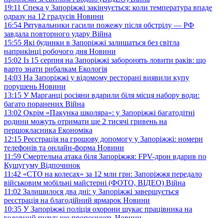
19:11
Спека у Запоріжжі закінчується: коли температура впаде
одразу на 12 градусів
Новини
16:54
Рятувальники гасили пожежу після обстрілу — РФ
завдала повторного удару
Війна
15:55
Які будинки в Запоріжжі залишаться без світла
наприкінці робочого дня
Новини
15:02
Із 15 серпня на Запоріжжі заборонять ловити раків: що
варто знати рибалкам
Екологія
14:03
На Запоріжжі у відомому ресторані виявили купу
порушень
Новини
13:15
У Марганці росіяни вдарили біля місця набору води:
багато поранених
Війна
13:02
Окрім «Пакунка школяра»: у Запоріжжі багатодітні
родини можуть отримати ще 2 тисячі гривень на
першокласника
Економіка
12:15
Реєстрація на грошову допомогу у Запоріжжі: номери
телефонів та онлайн-форма
Новини
11:59
Смертельна атака біля Запоріжжя: FPV-дрон вдарив по
Кушугуму
Відпочинок
11:42
«СТО на колесах» за 12 млн грн: Запоріжжя передало
військовим мобільні майстерні (ФОТО, ВІДЕО)
Війна
11:02
Залишилося два дні: у Запоріжжі завершується
реєстрація на благодійний ярмарок
Новини
10:35
У Запоріжжі поліція охорони шукає працівника на
головний пульт: що пропонують
Новини