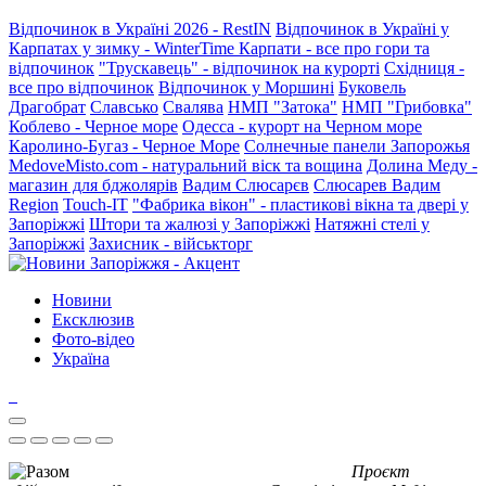
Відпочинок в Україні 2026 - RestIN
Відпочинок в Україні у
Карпатах у зимку - WinterTime
Карпати - все про гори та
відпочинок
"Трускавець" - відпочинок на курорті
Східниця -
все про відпочинок
Відпочинок у Моршині
Буковель
Драгобрат
Славсько
Свалява
НМП "Затока"
НМП "Грибовка"
Коблево - Черное море
Одесса - курорт на Черном море
Каролино-Бугаз - Черное Море
Солнечные панели Запорожья
MedoveMisto.com - натуральний віск та вощина
Долина Меду -
магазин для бджолярів
Вадим Слюсарєв
Слюсарев Вадим
Region
Touch-IT
"Фабрика вікон" - пластикові вікна та двері у
Запоріжжі
Штори та жалюзі у Запоріжжі
Натяжні стелі у
Запоріжжі
Захисник - військторг
Новини
Ексклюзив
Фото-відео
Україна
Проєкт