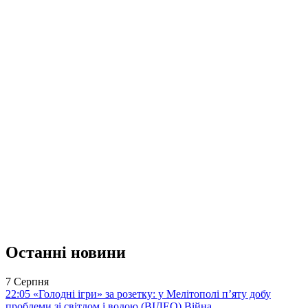
Останні новини
7 Серпня
22:05
«Голодні ігри» за розетку: у Мелітополі п’яту добу
проблеми зі світлом і водою (ВІДЕО)
Війна