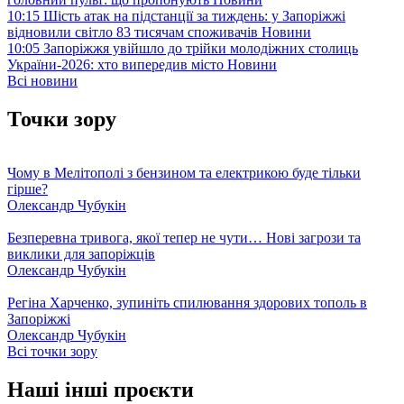
10:15
Шість атак на підстанції за тиждень: у Запоріжжі
відновили світло 83 тисячам споживачів
Новини
10:05
Запоріжжя увійшло до трійки молодіжних столиць
України-2026: хто випередив місто
Новини
Всі новини
Точки зору
Чому в Мелітополі з бензином та електрикою буде тільки
гірше?
Олександр Чубукін
Безперевна тривога, якої тепер не чути… Нові загрози та
виклики для запоріжців
Олександр Чубукін
Регіна Харченко, зупиніть спилювання здорових тополь в
Запоріжжі
Олександр Чубукін
Всі точки зору
Наші інші проєкти