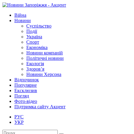
Війна
Новини
Суспільство
Події
Україна
Спорт
Економіка
Новини компаній
Політичні новини
Екологія
Здоров’я
Новини Херсона
Відпочинок
Популярне
Ексклюзив
Погляд
Фото-відео
Підтримка сайту Акцент
РУС
УКР