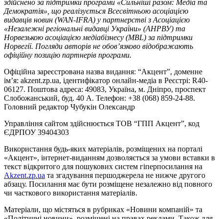
здійснено за підтримки програми «Сильніші разом: Медіа та
Демократія», що реалізується Всесвітньою асоціацією
видавців новин (WAN-IFRA) у партнерстві з Асоціацією
«Незалежні регіональні видавці України» (АНРВУ) та
Норвезькою асоціацією медіабізнесу (MBL) за підтримки
Норвегії. Погляди авторів не обов’язково відображають
офіційну позицію партнерів програми.
Офіційна зареєстрована назва видання: “Акцент”, доменне
ім’я: akzent.zp.ua, ідентифікатор онлайн-медіа в Реєстрі: R40-
06127. Поштова адреса: 49083, Україна, м. Дніпро, проспект
Слобожанський, буд. 40 А. Телефон: +38 (068) 859-24-88.
Головний редактор Чубукін Олександр
Управління сайтом здійснюється ТОВ “ГПП Акцент”, код
ЄДРПОУ 39404303
Використання будь-яких матеріалів, розміщених на порталі
«Акцент», інтернет-виданням дозволяється за умови вставки в
текст відкритого для пошукових систем гіперпосилання на
Akzent.zp.ua
та згадування першоджерела не нижче другого
абзацу. Посилання має бути розміщене незалежно від повного
чи часткового використання матеріалів.
Матеріали, що містяться в рубриках «Новини компаній» та
«Політичні новини», розміщені на правах реклами. Також для