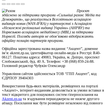
Проєкт
здійснено за підтримки програми «Сильніші разом: Медіа та
Демократія», що реалізується Всесвітньою асоціацією
видавців новин (WAN-IFRA) у партнерстві з Асоціацією
«Незалежні регіональні видавці України» (АНРВУ) та
Норвезькою асоціацією медіабізнесу (MBL) за підтримки
Норвегії. Погляди авторів не обов’язково відображають
офіційну позицію партнерів програми.
Офіційна зареєстрована назва видання: “Акцент”, доменне
ім’я: akzent.zp.ua, ідентифікатор онлайн-медіа в Реєстрі: R40-
06127. Поштова адреса: 49083, Україна, м. Дніпро, проспект
Слобожанський, буд. 40 А. Телефон: +38 (068) 859-24-88.
Головний редактор Чубукін Олександр
Управління сайтом здійснюється ТОВ “ГПП Акцент”, код
ЄДРПОУ 39404303
Використання будь-яких матеріалів, розміщених на порталі
«Акцент», інтернет-виданням дозволяється за умови вставки в
текст відкритого для пошукових систем гіперпосилання на
Akzent.zp.ua
та згадування першоджерела не нижче другого
абзацу. Посилання має бути розміщене незалежно від повного