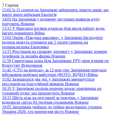
7 Серпня
15:02
Із 15 серпня на Запоріжжі заборонять ловити раків: що
варто знати рибалкам
Екологія
14:03
На Запоріжжі у відомому ресторані виявили купу
порушень
Новини
13:15
У Марганці росіяни вдарили біля місця набору води:
багато поранених
Війна
13:02
Окрім «Пакунка школяра»: у Запоріжжі багатодітні
родини можуть отримати ще 2 тисячі гривень на
першокласника
Економіка
12:15
Реєстрація на грошову допомогу у Запоріжжі: номери
телефонів та онлайн-форма
Новини
11:59
Смертельна атака біля Запоріжжя: FPV-дрон вдарив по
Кушугуму
Відпочинок
11:42
«СТО на колесах» за 12 млн грн: Запоріжжя передало
військовим мобільні майстерні (ФОТО, ВІДЕО)
Війна
11:02
Залишилося два дні: у Запоріжжі завершується
реєстрація на благодійний ярмарок
Новини
10:35
У Запоріжжі поліція охорони шукає працівника на
головний пульт: що пропонують
Новини
10:15
Шість атак на підстанції за тиждень: у Запоріжжі
відновили світло 83 тисячам споживачів
Новини
10:05
Запоріжжя увійшло до трійки молодіжних столиць
України-2026: хто випередив місто
Новини