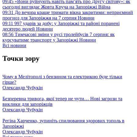
09:45
«Вони руйнують навіть пам’ять про Другу світову»: як
сьогодні виглядає Жовта Круча на Запоріжжі
Війна
09:31
До вечора краще тримати вікна закритими: неприємний
прогноз для Запоріжжя на 7 серпня
Новини
09:11
997 ударів за добу: у Запоріжжі та районі поранені
десятеро людей
Новини
08:56
Тимчасові зміни у русі тролейбусів 7 серпня: як
курсуватиме транспорт у Запоріжжі
Новини
Всі новини
Точки зору
Чому в Мелітополі з бензином та електрикою буде тільки
гірше?
Олександр Чубукін
Безперевна тривога, якої тепер не чути… Нові загрози та
виклики для запоріжців
Олександр Чубукін
Регіна Харченко, зупиніть спилювання здорових тополь в
Запоріжжі
Олександр Чубукін