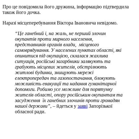
Про це повідомила його дружина, інформацію підтвердила
також його дочка.
Наразі місцеперебування Віктора Івановича невідомо.
“Це ганебний і, на жаль, не перший злочин
окупантів проти мирного населення,
представників органів влади, місцевого
самоврядування. У населених пунктах області, які
опинитися під окупацією, склалася жахлива
ситуація, російські загарбники залякують та
грабують місцевих жителів, обстрілюють
житлові будинки, знищують мережі
електропередач та газопостачання, блокують
можливість евакуації та надання гуманітарної
допомоги. Робимо усе можливе для порятунку
жителів області, опору російським окупантам та
засудження їх ганебних злочинів проти громадян
нашої держави”
, – йдеться у
заяві
Запорізької
обласної ради.