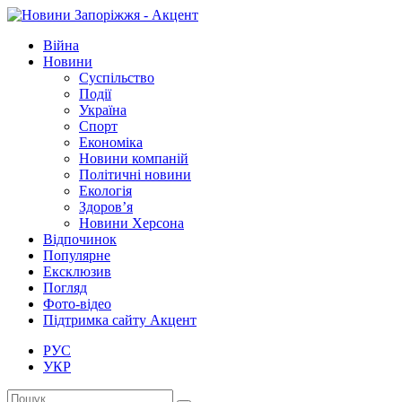
Війна
Новини
Суспільство
Події
Україна
Спорт
Економіка
Новини компаній
Політичні новини
Екологія
Здоров’я
Новини Херсона
Відпочинок
Популярне
Ексклюзив
Погляд
Фото-відео
Підтримка сайту Акцент
РУС
УКР