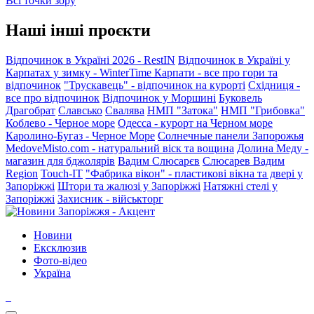
Всі точки зору
Наші інші проєкти
Відпочинок в Україні 2026 - RestIN
Відпочинок в Україні у
Карпатах у зимку - WinterTime
Карпати - все про гори та
відпочинок
"Трускавець" - відпочинок на курорті
Східниця -
все про відпочинок
Відпочинок у Моршині
Буковель
Драгобрат
Славсько
Свалява
НМП "Затока"
НМП "Грибовка"
Коблево - Черное море
Одесса - курорт на Черном море
Каролино-Бугаз - Черное Море
Солнечные панели Запорожья
MedoveMisto.com - натуральний віск та вощина
Долина Меду -
магазин для бджолярів
Вадим Слюсарєв
Слюсарев Вадим
Region
Touch-IT
"Фабрика вікон" - пластикові вікна та двері у
Запоріжжі
Штори та жалюзі у Запоріжжі
Натяжні стелі у
Запоріжжі
Захисник - військторг
Новини
Ексклюзив
Фото-відео
Україна