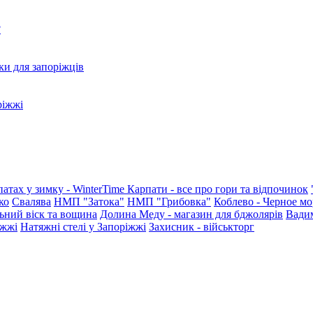
?
ки для запоріжців
ріжжі
патах у зимку - WinterTime
Карпати - все про гори та відпочинок
ко
Свалява
НМП "Затока"
НМП "Грибовка"
Коблево - Черное мо
ьний віск та вощина
Долина Меду - магазин для бджолярів
Вади
іжжі
Натяжні стелі у Запоріжжі
Захисник - військторг