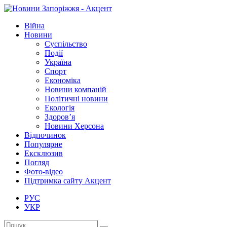
Війна
Новини
Суспільство
Події
Україна
Спорт
Економіка
Новини компаній
Політичні новини
Екологія
Здоров’я
Новини Херсона
Відпочинок
Популярне
Ексклюзив
Погляд
Фото-відео
Підтримка сайту Акцент
РУС
УКР