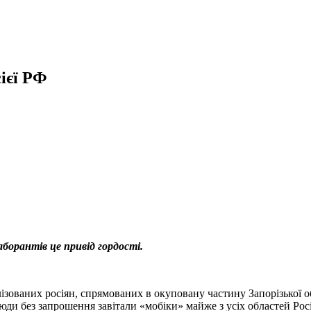
ієї РФ
аборантів це привід гордості.
ізованих росіян, спрямованих в окуповану частину Запорізької о
сюди без запрошення завітали «мобіки» майже з усіх областей Росі