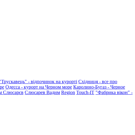
"Трускавець" - відпочинок на курорті
Східниця - все про
ре
Одесса - курорт на Черном море
Каролино-Бугаз - Черное
м Слюсарєв
Слюсарев Вадим
Region
Touch-IT
"Фабрика вікон" -