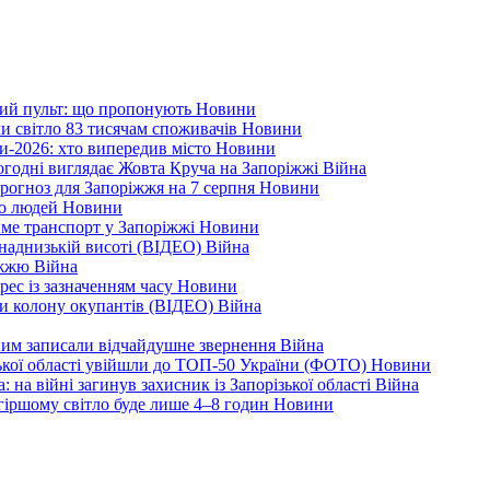
ний пульт: що пропонують
Новини
ли світло 83 тисячам споживачів
Новини
и-2026: хто випередив місто
Новини
ьогодні виглядає Жовта Круча на Запоріжжі
Війна
рогноз для Запоріжжя на 7 серпня
Новини
еро людей
Новини
тиме транспорт у Запоріжжі
Новини
наднизькій висоті (ВІДЕО)
Війна
ріжжю
Війна
рес із зазначенням часу
Новини
ли колону окупантів (ВІДЕО)
Війна
дним записали відчайдушне звернення
Війна
ізької області увійшли до ТОП-50 України (ФОТО)
Новини
 на війні загинув захисник із Запорізької області
Війна
йгіршому світло буде лише 4–8 годин
Новини