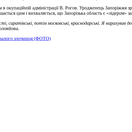
м в окупаційній адміністрації В. Рогов. Уродженець Запоріжжя зр
ишається цим і вихваляється, що Запорізька область є «лідером» 
сті, саратівські, потім московські, краснодарські. Я нарахував де
Соловйова.
хвалого злочинця (ФОТО)