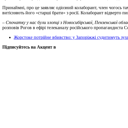
Принаймні, про це заявляє одіозний колаборант, член чогось та
витісняють його «старші брати» з росії. Колаборант відверто п
– Спочатку у нас були хлопці з Новосибірської, Пензенської обла
розповів Рогов в ефірі телеканалу російського пропагандиста 
Жорстоке потрійне вбивство: у Запоріжжі судитимуть зу
Підписуйтесь на Акцент в