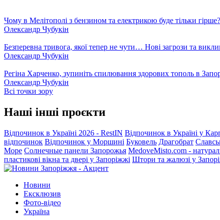
Чому в Мелітополі з бензином та електрикою буде тільки гірше
Олександр Чубукін
Безперевна тривога, якої тепер не чути… Нові загрози та викли
Олександр Чубукін
Регіна Харченко, зупиніть спилювання здорових тополь в Запо
Олександр Чубукін
Всі точки зору
Наші інші проєкти
Відпочинок в Україні 2026 - RestIN
Відпочинок в Україні у Кар
відпочинок
Відпочинок у Моршині
Буковель
Драгобрат
Славсь
Море
Солнечные панели Запорожья
MedoveMisto.com - натурал
пластикові вікна та двері у Запоріжжі
Штори та жалюзі у Запор
Новини
Ексклюзив
Фото-відео
Україна