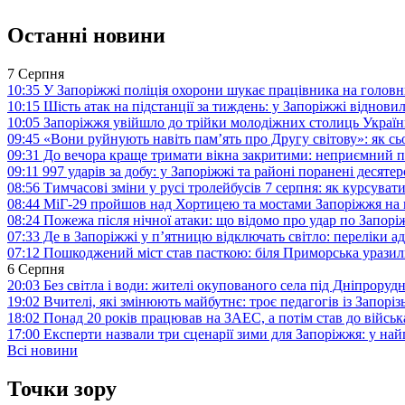
Останні новини
7 Серпня
10:35
У Запоріжжі поліція охорони шукає працівника на голов
10:15
Шість атак на підстанції за тиждень: у Запоріжжі віднови
10:05
Запоріжжя увійшло до трійки молодіжних столиць Україн
09:45
«Вони руйнують навіть пам’ять про Другу світову»: як с
09:31
До вечора краще тримати вікна закритими: неприємний п
09:11
997 ударів за добу: у Запоріжжі та районі поранені десят
08:56
Тимчасові зміни у русі тролейбусів 7 серпня: як курсува
08:44
МіГ-29 пройшов над Хортицею та мостами Запоріжжя на 
08:24
Пожежа після нічної атаки: що відомо про удар по Запо
07:33
Де в Запоріжжі у п’ятницю відключать світло: переліки ад
07:12
Пошкоджений міст став пасткою: біля Приморська урази
6 Серпня
20:03
Без світла і води: жителі окупованого села під Дніпрору
19:02
Вчителі, які змінюють майбутнє: троє педагогів із Запор
18:02
Понад 20 років працював на ЗАЕС, а потім став до війська:
17:00
Експерти назвали три сценарії зими для Запоріжжя: у на
Всі новини
Точки зору