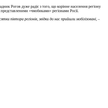
адник Рогов дуже радіє з того, що корінне населення регіону
за представленими «чмобиками» регіонами Росії.
сятки півтора регіонів, звідки до нас прийшли мобілізовані,
–