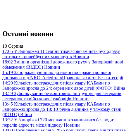
Останні новини
10 Серпня
17:05
У Запоріжжі 11 серпня тимчасово змінять рух одразу
чотирьох тролейбусних маршрутів
Новини
16:02
Зміни в організації дорожнього руху у Запоріжжі: нові
обмеження (ВІДЕО)
Новини
15:19
Запоріжжя увійшло до нової програми грошової
допомоги від NRC, Acted та «Право на захист»
Без категорії
14:20
Кількість постраждалих після удару КАБами по
Запоріжжю зросла до 24: серед них двоє дітей (ФОТО)
Війна
13:59
Зуболікування безкоштовно: інструкція для ветеранів,
ветеранок та військовослужбовців
Новини
13:45
Кількість постраждалих після удару КАБами по
Запоріжжю зросла до 18: 10-річна дівчинка у тяжкому стані
(ФОТО)
Війна
13:32
У Запоріжжі 720 мешканців залишилися без води:
перелік адрес та місця підвозу
Новини
13:00
Посвідчення водія у 2026 році: кому треба міняти права