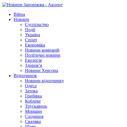
Війна
Новини
Суспільство
Події
Україна
Спорт
Економіка
Новини компаній
Політичні новини
Екологія
Здоров’я
Новини Херсона
Відпочинок
Новини відпочинку
Одеса
Затока
Грибівка
Коблеве
Трускавець
Моршин
Східниця
Свалява
Шаян