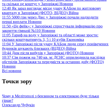
та скільки це коштує у Запоріжжі
Новини
12:40
Як зараз виглядає місце удару КАБом по житловому
кварталу в Запоріжжі (ФОТО, ВІДЕО)
Війна
11:55
5000 грн через Дію: у Запоріжжі почали надходити
перші виплати
Новини
11:50
«Це фейк»: у Запоріжжі спростували інформацію про
закриття гімназії №110
Новини
11:05
Тариф на воду у Запоріжжі та області може зрости:
скільки коштуватимуть 3, 5 і 10 кубів
Економіка
11:04
У Запоріжжі після удару КАБом люди серед понівечених
будинків шукають близьких (ВІДЕО)
Війна
10:44
Дим після вибухів у Запоріжжі (ФОТО)
Новини
10:37
Сім пожеж на 740 кв. м: ДСНС оприлюднила наслідки
обстрілів Запоріжжя та передмістя за останню добу (ФОТО)
Новини
Всі новини
Точки зору
Чому в Мелітополі з бензином та електрикою буде тільки
гірше?
Олександр Чубукін