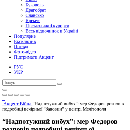
Буковель
Драгобрат
Славсько
Яремче
Гірськолижні курорти
Весь відпочинок в Україні
Популярне
Ексклюзив
Погляд
Фото-відео
Підтримати Акцент
РУС
УКР
Акцент
Війна
“Надпотужний вибух”: мер Федоров розповів
подробиці вечірньої “бавовни” у центрі Мелітополя
“Надпотужний вибух”: мер Федоров
розповів подробиці вечірньої