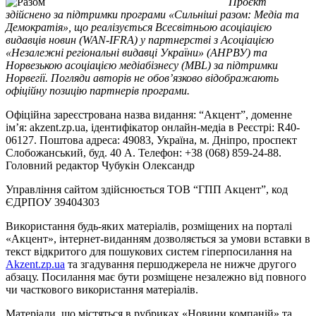
Проєкт
здійснено за підтримки програми «Сильніші разом: Медіа та
Демократія», що реалізується Всесвітньою асоціацією
видавців новин (WAN-IFRA) у партнерстві з Асоціацією
«Незалежні регіональні видавці України» (АНРВУ) та
Норвезькою асоціацією медіабізнесу (MBL) за підтримки
Норвегії. Погляди авторів не обов’язково відображають
офіційну позицію партнерів програми.
Офіційна зареєстрована назва видання: “Акцент”, доменне
ім’я: akzent.zp.ua, ідентифікатор онлайн-медіа в Реєстрі: R40-
06127. Поштова адреса: 49083, Україна, м. Дніпро, проспект
Слобожанський, буд. 40 А. Телефон: +38 (068) 859-24-88.
Головний редактор Чубукін Олександр
Управління сайтом здійснюється ТОВ “ГПП Акцент”, код
ЄДРПОУ 39404303
Використання будь-яких матеріалів, розміщених на порталі
«Акцент», інтернет-виданням дозволяється за умови вставки в
текст відкритого для пошукових систем гіперпосилання на
Akzent.zp.ua
та згадування першоджерела не нижче другого
абзацу. Посилання має бути розміщене незалежно від повного
чи часткового використання матеріалів.
Матеріали, що містяться в рубриках «Новини компаній» та