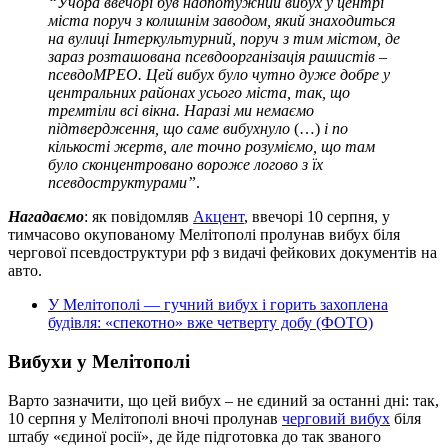
“Учора ввечорі був надпотужний вибух у центрі
міста поруч з колишнім заводом, який знаходиться
на вулиці Інтеркультурний, поруч з тим містом, де
зараз розташована псевдоорганізація рашистів –
псевдоМРЕО. Цей вибух було чутно дуже добре у
центральних районах усього міста, так, що
тремтіли всі вікна. Наразі ми немаємо
підтвердження, що саме вибухнуло
(…)
і по
кількості жертв, але точно розуміємо, що там
було сконцентровано вороже логово з їх
псевдоструктурами”
.
Нагадаємо
: як повідомляв
Акцент
, ввечорі 10 серпня, у
тимчасово окупованому Мелітополі пролунав вибух біля
чергової псевдоструктури рф з видачі фейкових документів на
авто.
У Мелітополі — гучний вибух і горить захоплена
будівля: «спекотно» вже четверту добу (ФОТО)
Вибухи у Мелітополі
Варто зазначити, що цей вибух – не єдиний за останні дні: так,
10 серпня у Мелітополі вночі пролунав
черговий вибух
біля
штабу «єдиної росії», де йде підготовка до так званого