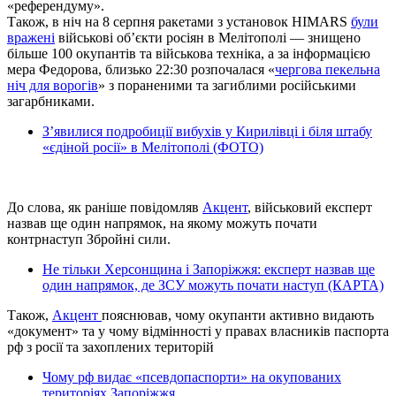
«референдуму».
Також, в ніч на 8 серпня ракетами з установок HIMARS
були
вражені
військові об’єкти росіян в Мелітополі — знищено
більше 100 окупантів та військова техніка, а за інформацією
мера Федорова, близько 22:30 розпочалася «
чергова пекельна
ніч для ворогів
» з пораненими та загиблими російськими
загарбниками.
З’явилися подробиції вибухів у Кирилівці і біля штабу
«єдіной росії» в Мелітополі (ФОТО)
До слова, як раніше повідомляв
Акцент
, військовий експерт
назвав ще один напрямок, на якому можуть почати
контрнаступ Збройні сили.
Не тільки Херсонщина і Запоріжжя: експерт назвав ще
один напрямок, де ЗСУ можуть почати наступ (КАРТА)
Також,
Акцент
пояснював, чому окупанти активно видають
«документ» та у чому відмінності у правах власників паспорта
рф з росії та захоплених територій
Чому рф видає «псевдопаспорти» на окупованих
територіях Запоріжжя