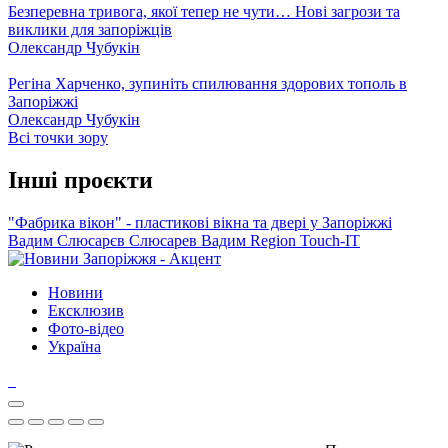
Безперевна тривога, якої тепер не чути… Нові загрози та
виклики для запоріжців
Олександр Чубукін
Регіна Харченко, зупиніть спилювання здорових тополь в
Запоріжжі
Олександр Чубукін
Всі точки зору
Інші проєкти
"Фабрика вікон" - пластикові вікна та двері у Запоріжжі
Вадим Слюсарєв
Слюсарев Вадим
Region
Touch-IT
Новини
Ексклюзив
Фото-відео
Україна