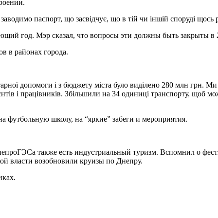
троении.
аводимо паспорт, що засвідчує, що в тій чи іншій споруді щось
ующий год. Мэр сказал, что вопросы эти должны быть закрыты в 
в в районах города.
арної допомоги і з бюджету міста було виділено 280 млн грн. Ми
тів і працівників. Збільшили на 34 одиниці транспорту, щоб мож
а футбольную школу, на “яркие” забеги и мероприятия.
епроГЭСа также есть индустриальный туризм. Вспомнил о фестив
й власти возобновили круизы по Днепру.
иках.