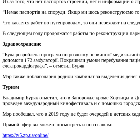
Из-за того, что нет паспортов строений, нет и информации о с
“Немає паспортів на споруди. Якщо ми щось реконструюємо то з
Что касается работ по путепроводам, то они переходят на след
В следующем году продолжатся работы по реконструкции парко
Здравоохранение
“Була розроблена програма по розвитку первинної медико-саніт
допомоги і 72 амбулаторії. Покращили умови перебування пацієн
електрокардіографа”, – отметил Буряк.
Мэр также поблагодарил родной комбинат за выделения денег н
Туризм
Владимир Буряк отметил, что в Запорожье кроме Хортицы и Дн
проведен международный кинофестиваль и с помощью городско
Мэр пообещал, что в 2019 году не будет очередей в детских сад
Прямой эфир вы можете посмотреть и по ссылкам:
https://tv5.zp.ua/online/