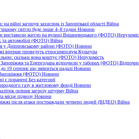
 на війні загинув захисник із Запорізької області
Війна
йгіршому світло буде лише 4–8 годин
Новини
ціон виставили житло на вулиці Вишневецького (ФОТО)
Нерухоміс
к та автомобілі (ФОТО)
Війна
ся у Дніпровському районі (ФОТО)
Новини
іжжі вперше проведуть етносимпозіум
Культура
альню: скільки вона коштує (ФОТО)
Нерухомість
 із Запоріжжя та Енергодара відпочили у таборах (ФОТО)
Відпочи
до 19 серпня: що зміниться надалі
Новини
я Запоріжжя (ФОТО)
Новини
ні є поранені
Без категорії
природного газу в житловому фонді
Новини
налітик оцінив загрозу штурму
Війна
та місце підвозу
Новини
оріжжі після атаки постраждали четверо людей (ВІДЕО)
Війна