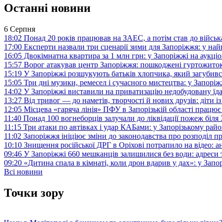
Останні новини
6 Серпня
18:02
Понад 20 років працював на ЗАЕС, а потім став до війська:
17:00
Експерти назвали три сценарії зими для Запоріжжя: у на
16:05
Двокімнатна квартира за 1 млн грн: у Запоріжжі на аук
15:57
Ворог атакував центр Запоріжжя: пошкоджені гуртожито
15:19
У Запоріжжі розшукують батьків хлопчика, який загубив
15:05
Три дні музики, ремесел і сучасного мистецтва: у Запор
14:02
У Запоріжжі виставили на приватизацію недобудовану їд
13:27
Від тривог — до наметів, творчості й нових друзів: діти
12:05
Місцева «гаряча лінія» ПФУ в Запорізькій області працює 
11:40
Понад 100 вогнеборців залучали до ліквідації пожеж біл
11:15
Три атаки по автівках і удар КАБами: у Запорізькому райо
11:02
Запоріжжя ініціює зміни до законодавства про розподіл 
10:10
Знищення російської ДРГ в Оріхові потрапило на відео: а
09:46
У Запоріжжі 660 мешканців залишилися без води: адреси 
09:20
«Дитина спала в кімнаті, коли дрон вдарив у дах»: у Зап
Всі новини
Точки зору