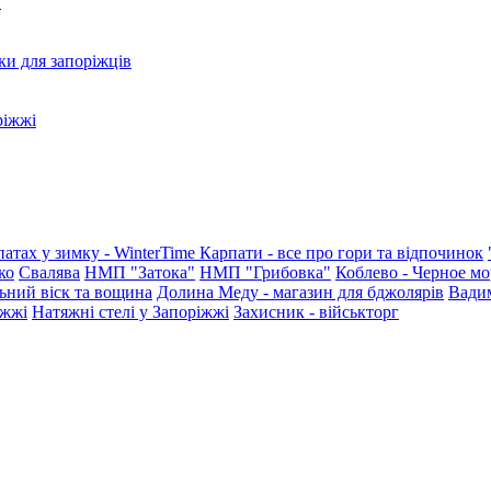
?
ки для запоріжців
ріжжі
патах у зимку - WinterTime
Карпати - все про гори та відпочинок
ко
Свалява
НМП "Затока"
НМП "Грибовка"
Коблево - Черное мо
ьний віск та вощина
Долина Меду - магазин для бджолярів
Вади
іжжі
Натяжні стелі у Запоріжжі
Захисник - військторг