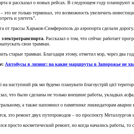
рта и рассказал о новых рейсах. В следующем году планируют з
– это не только терминал, это возможность увеличить инвестиц
треть и улететь”.
ога от трассы Харьков-Симферополь до аэропорта сделали дорогу.
а
электротранспорта
. Рассказал о том, что сейчас работает про
выпускать свои трамваи.
ить старые трамваи. Благодаря этому, отметил мэр, через два го
е:
Автобусы в лизинг: на какие маршруты в Запорожье не хв
 на наступний рік ми будемо планувати благоустрій цієї територ
зал, что были сделаны не только внешние работы, укладках асф
атральному, а также напомнил о памятнике ликвидаторам аварии
ся, это ремонт двух путепроводов – по проспекту Металлургов 
ся просто косметический ремонт, но когда начались работы, то 