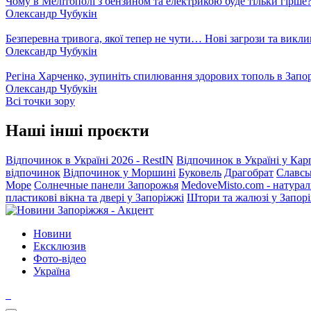
Чому в Мелітополі з бензином та електрикою буде тільки гірше
Олександр Чубукін
Безперевна тривога, якої тепер не чути… Нові загрози та викли
Олександр Чубукін
Регіна Харченко, зупиніть спилювання здорових тополь в Запо
Олександр Чубукін
Всі точки зору
Наші інші проєкти
Відпочинок в Україні 2026 - RestIN
Відпочинок в Україні у Кар
відпочинок
Відпочинок у Моршині
Буковель
Драгобрат
Славсь
Море
Солнечные панели Запорожья
MedoveMisto.com - натурал
пластикові вікна та двері у Запоріжжі
Штори та жалюзі у Запор
Новини
Ексклюзив
Фото-відео
Україна