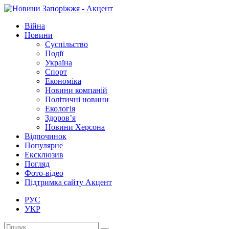
Війна
Новини
Суспільство
Події
Україна
Спорт
Економіка
Новини компаній
Політичні новини
Екологія
Здоров’я
Новини Херсона
Відпочинок
Популярне
Ексклюзив
Погляд
Фото-відео
Підтримка сайту Акцент
РУС
УКР