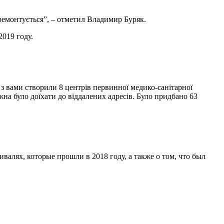
 ремонтується”, – отметил Владимир Буряк.
2019 году.
 з вами створили 8 центрів первинної медико-санітарної
на було доїхати до віддалених адресів. Було придбано 63
алях, которые прошли в 2018 году, а также о том, что был