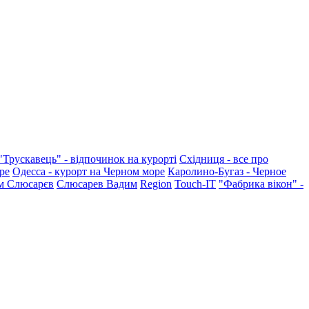
"Трускавець" - відпочинок на курорті
Східниця - все про
ре
Одесса - курорт на Черном море
Каролино-Бугаз - Черное
м Слюсарєв
Слюсарев Вадим
Region
Touch-IT
"Фабрика вікон" -