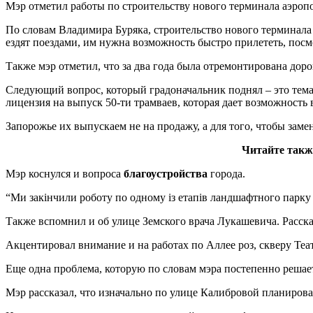
Мэр отметил работы по строительству нового терминала аэропо
По словам Владимира Буряка, строительство нового терминала 
ездят поездами, им нужна возможность быстро прилететь, посмо
Также мэр отметил, что за два года была отремонтирована дор
Следующий вопрос, который градоначальник поднял – это тем
лицензия на выпуск 50-ти трамваев, которая дает возможность 
Запорожье их выпускаем не на продажу, а для того, чтобы замен
Читайте такж
Мэр коснулся и вопроса
благоустройства
города.
“Ми закінчили роботу по одному із етапів ландшафтного парку і
Также вспомнил и об улице Земского врача Лукашевича. Расска
Акцентировал внимание и на работах по Аллее роз, скверу Те
Еще одна проблема, которую по словам мэра постепенно решает
Мэр рассказал, что изначально по улице Калибровой планировал