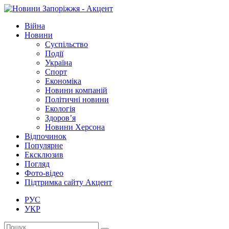
Війна
Новини
Суспільство
Події
Україна
Спорт
Економіка
Новини компаній
Політичні новини
Екологія
Здоров’я
Новини Херсона
Відпочинок
Популярне
Ексклюзив
Погляд
Фото-відео
Підтримка сайту Акцент
РУС
УКР