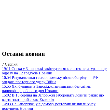
Останні новини
7 Серпня
19:11
Спека у Запоріжжі закінчується: коли температура впаде
одразу на 12 градусів
Новини
16:54
Рятувальники гасили пожежу після обстрілу — РФ
завдала повторного удару
Війна
15:55
Які будинки в Запоріжжі залишаться без світла
наприкінці робочого дня
Новини
15:02
Із 15 серпня на Запоріжжі заборонять ловити раків: що
варто знати рибалкам
Екологія
14:03
На Запоріжжі у відомому ресторані виявили купу
порушень
Новини