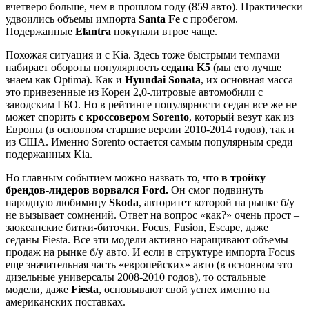
вчетверо больше, чем в прошлом году (859 авто). Практически
удвоились объемы импорта
Santa Fe
с пробегом.
Подержанные
Elantra
покупали втрое чаще.
Похожая ситуация и с Kia. Здесь тоже быстрыми темпами
набирает обороты популярность
седана K5
(мы его лучше
знаем как Optima). Как и
Hyundai Sonata
, их основная масса –
это привезенные из Кореи 2,0-литровые автомобили с
заводским ГБО. Но в рейтинге популярности седан все же не
может спорить
с кроссовером Sorento
, который везут как из
Европы (в основном старшие версии 2010-2014 годов), так и
из США. Именно Sorento остается самым популярным среди
подержанных Kia.
Но главным событием можно назвать то, что
в тройку
брендов-лидеров ворвался Ford.
Он смог подвинуть
народную любимицу
Skoda
, авторитет которой на рынке б/у
не вызывает сомнений. Ответ на вопрос «как?» очень прост –
заокеанские битки-биточки. Focus, Fusion, Escape, даже
седаны Fiesta. Все эти модели активно наращивают объемы
продаж на рынке б/у авто. И если в структуре импорта Focus
еще значительная часть «европейских» авто (в основном это
дизельные универсалы 2008-2010 годов), то остальные
модели, даже
Fiesta
, основывают свой успех именно на
американских поставках.