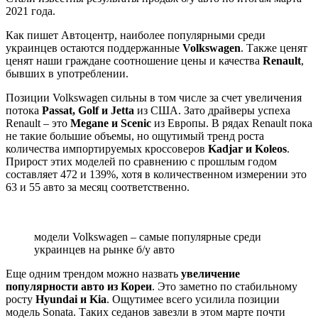
2021 года.
Как пишет Автоцентр, наиболее популярными среди
украинцев остаются поддержанные
Volkswagen
. Также ценят
ценят наши граждане соотношение цены и качества
Renault
,
бывших в употреблении.
Позиции Volkswagen сильны в том числе за счет увеличения
потока
Passat, Golf и Jetta
из США. Зато драйверы успеха
Renault – это
Megane и Scenic
из Европы. В рядах Renault пока
не такие большие объемы, но ощутимый тренд роста
количества импортируемых кроссоверов
Kadjar и Koleos
.
Прирост этих моделей по сравнению с прошлым годом
составляет 472 и 139%, хотя в количественном измерении это
63 и 55 авто за месяц соответственно.
модели Volkswagen – самые популярные среди
украинцев на рынке б/у авто
Еще одним трендом можно назвать
увеличение
популярности авто из Кореи
. Это заметно по стабильному
росту
Hyundai и Kia
. Ощутимее всего усилила позиции
модель Sonata. Таких седанов завезли в этом марте почти