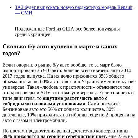
ЗАЗ будет выпускать новую бюджетную модель Renault,
— СМИ
Подержанные Ford из США все более популярны
среди украинцев
Сколько б/у авто куплено в марте и каких
годов?
Если говорить о рынке б/у авто вообще, то за март было
импортировано 35 916 авто. Больше всего ввезено авто 2014-
2017 годов выпуска. На их долю приходится 35% общего
объема поставок. 60% авто завезли в Украину именно в кузове
универсал. Такая «любовь к практичности» объясняется тем,
что кроссоверы и SUV это тоже универсалы. Если говорить о
типе двигателя, то
ощутимо растет часть авто с
гибридными силовыми установками.
Сами посудите.
Бензиновые авто это 56% от общего количества, 30% –
дизельные, 10% приходится на гибриды, еще по 2 процента на
авто с газом и электромобили.
По цветам предпочтения рынка достаточно консервативны.
39% приходятся на серый и серебристый цвет
, еще 23% на