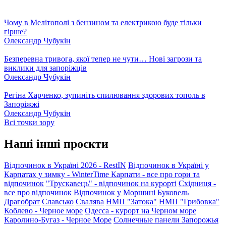
Чому в Мелітополі з бензином та електрикою буде тільки
гірше?
Олександр Чубукін
Безперевна тривога, якої тепер не чути… Нові загрози та
виклики для запоріжців
Олександр Чубукін
Регіна Харченко, зупиніть спилювання здорових тополь в
Запоріжжі
Олександр Чубукін
Всі точки зору
Наші інші проєкти
Відпочинок в Україні 2026 - RestIN
Відпочинок в Україні у
Карпатах у зимку - WinterTime
Карпати - все про гори та
відпочинок
"Трускавець" - відпочинок на курорті
Східниця -
все про відпочинок
Відпочинок у Моршині
Буковель
Драгобрат
Славсько
Свалява
НМП "Затока"
НМП "Грибовка"
Коблево - Черное море
Одесса - курорт на Черном море
Каролино-Бугаз - Черное Море
Солнечные панели Запорожья