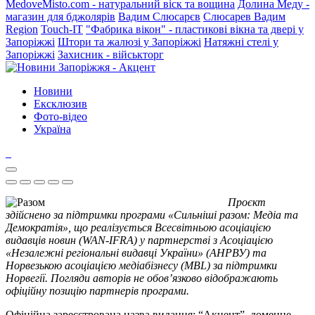
MedoveMisto.com - натуральний віск та вощина
Долина Меду -
магазин для бджолярів
Вадим Слюсарєв
Слюсарев Вадим
Region
Touch-IT
"Фабрика вікон" - пластикові вікна та двері у
Запоріжжі
Штори та жалюзі у Запоріжжі
Натяжні стелі у
Запоріжжі
Захисник - військторг
Новини
Ексклюзив
Фото-відео
Україна
Проєкт
здійснено за підтримки програми «Сильніші разом: Медіа та
Демократія», що реалізується Всесвітньою асоціацією
видавців новин (WAN-IFRA) у партнерстві з Асоціацією
«Незалежні регіональні видавці України» (АНРВУ) та
Норвезькою асоціацією медіабізнесу (MBL) за підтримки
Норвегії. Погляди авторів не обов’язково відображають
офіційну позицію партнерів програми.
Офіційна зареєстрована назва видання: “Акцент”, доменне