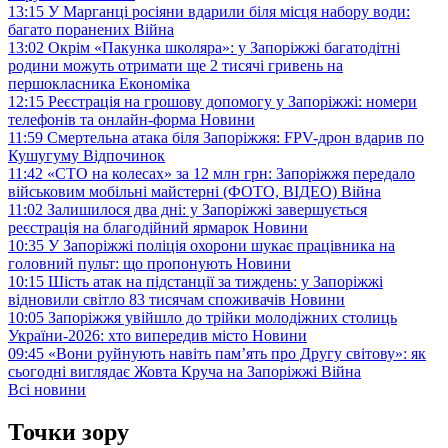
13:15
У Марганці росіяни вдарили біля місця набору води:
багато поранених
Війна
13:02
Окрім «Пакунка школяра»: у Запоріжжі багатодітні
родини можуть отримати ще 2 тисячі гривень на
першокласника
Економіка
12:15
Реєстрація на грошову допомогу у Запоріжжі: номери
телефонів та онлайн-форма
Новини
11:59
Смертельна атака біля Запоріжжя: FPV-дрон вдарив по
Кушугуму
Відпочинок
11:42
«СТО на колесах» за 12 млн грн: Запоріжжя передало
військовим мобільні майстерні (ФОТО, ВІДЕО)
Війна
11:02
Залишилося два дні: у Запоріжжі завершується
реєстрація на благодійний ярмарок
Новини
10:35
У Запоріжжі поліція охорони шукає працівника на
головний пульт: що пропонують
Новини
10:15
Шість атак на підстанції за тиждень: у Запоріжжі
відновили світло 83 тисячам споживачів
Новини
10:05
Запоріжжя увійшло до трійки молодіжних столиць
України-2026: хто випередив місто
Новини
09:45
«Вони руйнують навіть пам’ять про Другу світову»: як
сьогодні виглядає Жовта Круча на Запоріжжі
Війна
Всі новини
Точки зору