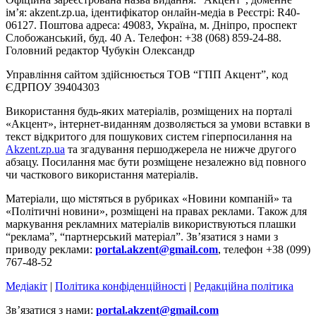
ім’я: akzent.zp.ua, ідентифікатор онлайн-медіа в Реєстрі: R40-
06127. Поштова адреса: 49083, Україна, м. Дніпро, проспект
Слобожанський, буд. 40 А. Телефон: +38 (068) 859-24-88.
Головний редактор Чубукін Олександр
Управління сайтом здійснюється ТОВ “ГПП Акцент”, код
ЄДРПОУ 39404303
Використання будь-яких матеріалів, розміщених на порталі
«Акцент», інтернет-виданням дозволяється за умови вставки в
текст відкритого для пошукових систем гіперпосилання на
Akzent.zp.ua
та згадування першоджерела не нижче другого
абзацу. Посилання має бути розміщене незалежно від повного
чи часткового використання матеріалів.
Матеріали, що містяться в рубриках «Новини компаній» та
«Політичні новини», розміщені на правах реклами. Також для
маркування рекламних матеріалів використвуються плашки
“реклама”, “партнерський матеріал”. Зв’язатися з нами з
приводу реклами:
portal.akzent@gmail.com
, телефон +38 (099)
767-48-52
Медіакіт
|
Політика конфіденційності
|
Редакційна політика
Зв’язатися з нами:
portal.akzent@gmail.com