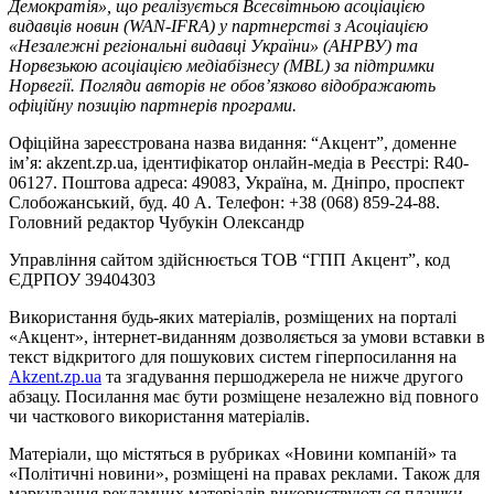
Демократія», що реалізується Всесвітньою асоціацією
видавців новин (WAN-IFRA) у партнерстві з Асоціацією
«Незалежні регіональні видавці України» (АНРВУ) та
Норвезькою асоціацією медіабізнесу (MBL) за підтримки
Норвегії. Погляди авторів не обов’язково відображають
офіційну позицію партнерів програми.
Офіційна зареєстрована назва видання: “Акцент”, доменне
ім’я: akzent.zp.ua, ідентифікатор онлайн-медіа в Реєстрі: R40-
06127. Поштова адреса: 49083, Україна, м. Дніпро, проспект
Слобожанський, буд. 40 А. Телефон: +38 (068) 859-24-88.
Головний редактор Чубукін Олександр
Управління сайтом здійснюється ТОВ “ГПП Акцент”, код
ЄДРПОУ 39404303
Використання будь-яких матеріалів, розміщених на порталі
«Акцент», інтернет-виданням дозволяється за умови вставки в
текст відкритого для пошукових систем гіперпосилання на
Akzent.zp.ua
та згадування першоджерела не нижче другого
абзацу. Посилання має бути розміщене незалежно від повного
чи часткового використання матеріалів.
Матеріали, що містяться в рубриках «Новини компаній» та
«Політичні новини», розміщені на правах реклами. Також для
маркування рекламних матеріалів використвуються плашки