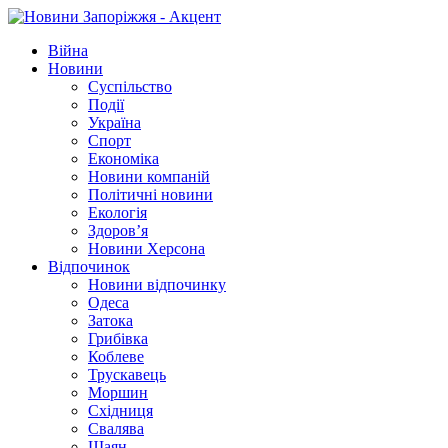
Війна
Новини
Суспільство
Події
Україна
Спорт
Економіка
Новини компаній
Політичні новини
Екологія
Здоров’я
Новини Херсона
Відпочинок
Новини відпочинку
Одеса
Затока
Грибівка
Коблеве
Трускавець
Моршин
Східниця
Свалява
Шаян