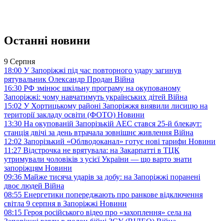
Останні новини
9 Серпня
18:00
У Запоріжжі під час повторного удару загинув
рятувальник Олександр Продан
Війна
16:30
РФ змінює шкільну програму на окупованому
Запоріжжі: чому навчатимуть українських дітей
Війна
15:02
У Хортицькому районі Запоріжжя виявили лисицю на
території закладу освіти (ФОТО)
Новини
13:30
На окупованій Запорізькій АЕС стався 25-й блекаут:
станція двічі за день втрачала зовнішнє живлення
Війна
12:02
Запорізький «Облводоканал» готує нові тарифи
Новини
11:27
Відстрочка не врятувала: на Закарпатті в ТЦК
утримували чоловіків з усієї України — що варто знати
запоріжцям
Новини
09:36
Майже тисяча ударів за добу: на Запоріжжі поранені
двоє людей
Війна
08:55
Енергетики попереджають про ранкове відключення
світла 9 серпня в Запоріжжі
Новини
08:15
Героя російського відео про «захоплення» села на