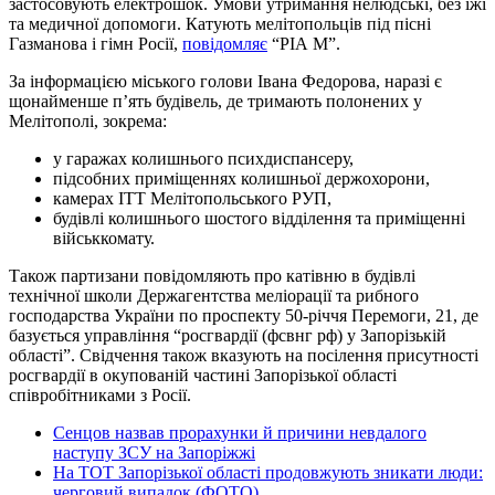
застосовують електрошок. Умови утримання нелюдські, без їжі
та медичної допомоги. Катують мелітопольців під пісні
Газманова і гімн Росії,
повідомляє
“РІА М”.
За інформацією міського голови Івана Федорова, наразі є
щонайменше п’ять будівель, де тримають полонених у
Мелітополі, зокрема:
у гаражах колишнього психдиспансеру,
підсобних приміщеннях колишньої держохорони,
камерах ІТТ Мелітопольського РУП,
будівлі колишнього шостого відділення та приміщенні
військкомату.
Також партизани повідомляють про катівню в будівлі
технічної школи Держагентства меліорації та рибного
господарства України по проспекту 50-річчя Перемоги, 21, де
базується управління “росгвардії (фсвнг рф) у Запорізькій
області”. Свідчення також вказують на посілення присутності
росгвардії в окупованій частині Запорізької області
співробітниками з Росії.
Сенцов назвав прорахунки й причини невдалого
наступу ЗСУ на Запоріжжі
На ТОТ Запорізької області продовжують зникати люди:
черговий випадок (ФОТО)