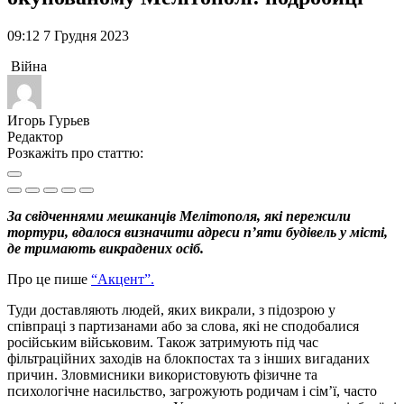
09:12 7 Грудня 2023
Війна
Игорь Гурьев
Редактор
Розкажіть про статтю:
За свідченнями мешканців Мелітополя, які пережили
тортури, вдалося визначити адреси п’яти будівель у місті,
де тримають викрадених осіб.
Про це пише
“Акцент”.
Туди доставляють людей, яких викрали, з підозрою у
співпраці з партизанами або за слова, які не сподобалися
російським військовим. Також затримують під час
фільтраційних заходів на блокпостах та з інших вигаданих
причин. Зловмисники використовують фізичне та
психологічне насильство, загрожують родичам і сім’ї, часто