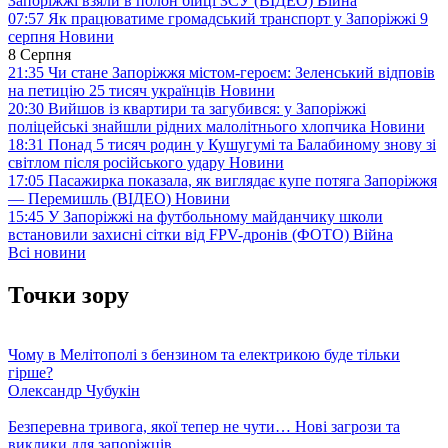
Запоріжжі взяли в полон бійці ЗСУ (ВІДЕО)
Війна
07:57
Як працюватиме громадський транспорт у Запоріжжі 9
серпня
Новини
8 Серпня
21:35
Чи стане Запоріжжя містом-героєм: Зеленський відповів
на петицію 25 тисяч українців
Новини
20:30
Вийшов із квартири та загубився: у Запоріжжі
поліцейські знайшли рідних малолітнього хлопчика
Новини
18:31
Понад 5 тисяч родин у Кушугумі та Балабиному знову зі
світлом після російського удару
Новини
17:05
Пасажирка показала, як виглядає купе потяга Запоріжжя
— Перемишль (ВІДЕО)
Новини
15:45
У Запоріжжі на футбольному майданчику школи
встановили захисні сітки від FPV-дронів (ФОТО)
Війна
Всі новини
Точки зору
Чому в Мелітополі з бензином та електрикою буде тільки
гірше?
Олександр Чубукін
Безперевна тривога, якої тепер не чути… Нові загрози та
виклики для запоріжців