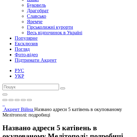
Буковель
Драгобрат
Славсько
Яремче
Гірськолижні курорти
Весь відпочинок в Україні
Популярне
Ексклюзив
Погляд
Фото-відео
Підтримати Акцент
РУС
УКР
Акцент
Війна
Названо адреси 5 катівень в окупованому
Мелітополі: подробиці
Названо адреси 5 катівень в
окупованому Мелітополі: подробиці