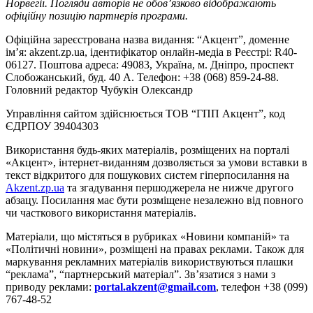
Норвегії. Погляди авторів не обов’язково відображають
офіційну позицію партнерів програми.
Офіційна зареєстрована назва видання: “Акцент”, доменне
ім’я: akzent.zp.ua, ідентифікатор онлайн-медіа в Реєстрі: R40-
06127. Поштова адреса: 49083, Україна, м. Дніпро, проспект
Слобожанський, буд. 40 А. Телефон: +38 (068) 859-24-88.
Головний редактор Чубукін Олександр
Управління сайтом здійснюється ТОВ “ГПП Акцент”, код
ЄДРПОУ 39404303
Використання будь-яких матеріалів, розміщених на порталі
«Акцент», інтернет-виданням дозволяється за умови вставки в
текст відкритого для пошукових систем гіперпосилання на
Akzent.zp.ua
та згадування першоджерела не нижче другого
абзацу. Посилання має бути розміщене незалежно від повного
чи часткового використання матеріалів.
Матеріали, що містяться в рубриках «Новини компаній» та
«Політичні новини», розміщені на правах реклами. Також для
маркування рекламних матеріалів використвуються плашки
“реклама”, “партнерський матеріал”. Зв’язатися з нами з
приводу реклами:
portal.akzent@gmail.com
, телефон +38 (099)
767-48-52