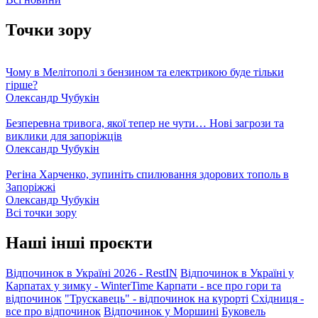
Точки зору
Чому в Мелітополі з бензином та електрикою буде тільки
гірше?
Олександр Чубукін
Безперевна тривога, якої тепер не чути… Нові загрози та
виклики для запоріжців
Олександр Чубукін
Регіна Харченко, зупиніть спилювання здорових тополь в
Запоріжжі
Олександр Чубукін
Всі точки зору
Наші інші проєкти
Відпочинок в Україні 2026 - RestIN
Відпочинок в Україні у
Карпатах у зимку - WinterTime
Карпати - все про гори та
відпочинок
"Трускавець" - відпочинок на курорті
Східниця -
все про відпочинок
Відпочинок у Моршині
Буковель