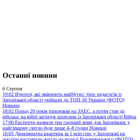
Останні новини
6 Серпня
19:02
Вчителі, які змінюють майбутнє: троє педагогів із
Запорізької області увійшли до ТОП-50 України (ФОТО)
Новини
18:02
Понад 20 років працював на ЗАЕС, а потім став до
війська: на війні загинув захисник із Запорізької області
Війна
17:00
Експерти назвали три сценарії зими для Запоріжжя: у
найгіршому світло буде лише 4–8 годин
Новини
16:05
Двокімнатна квартира за 1 млн грн: у Запоріжжі на
аукціон виставили житло на вулиці Вишневецького (ФОТО)