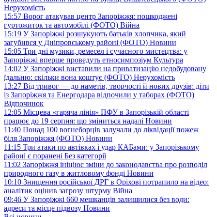
Нерухомість
15:57
Ворог атакував центр Запоріжжя: пошкоджені
гуртожиток та автомобілі (ФОТО)
Війна
15:19
У Запоріжжі розшукують батьків хлопчика, який
загубився у Дніпровському районі (ФОТО)
Новини
15:05
Три дні музики, ремесел і сучасного мистецтва: у
Запоріжжі вперше проведуть етносимпозіум
Культура
14:02
У Запоріжжі виставили на приватизацію недобудовану
їдальню: скільки вона коштує (ФОТО)
Нерухомість
13:27
Від тривог — до наметів, творчості й нових друзів: діти
із Запоріжжя та Енергодара відпочили у таборах (ФОТО)
Відпочинок
12:05
Місцева «гаряча лінія» ПФУ в Запорізькій області
працює до 19 серпня: що зміниться надалі
Новини
11:40
Понад 100 вогнеборців залучали до ліквідації пожеж
біля Запоріжжя (ФОТО)
Новини
11:15
Три атаки по автівках і удар КАБами: у Запорізькому
районі є поранені
Без категорії
11:02
Запоріжжя ініціює зміни до законодавства про розподіл
природного газу в житловому фонді
Новини
10:10
Знищення російської ДРГ в Оріхові потрапило на відео:
аналітик оцінив загрозу штурму
Війна
09:46
У Запоріжжі 660 мешканців залишилися без води:
адреси та місце підвозу
Новини
Всі новини