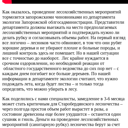
Как оказалось, проведение лесохозяйственных мероприятий
тормозится запорожскими чиновниками из департамента
экологии Запорожской облгосадминистрации. Представители
департамента должны выезжать на место предполагаемых
лесохозяйственных мероприятий и подтверждать нужно ли
делать рубку и согласовывать объемы работ. На первый взгляд
все логично – лесников часто обвиняют, в том что они рубят
хорошие деревья и не убирают плохие и больные породы, и
лишний контроль здесь не помешает. Но в нашей ситуации
все с точностью до наоборот. Лес крайне нуждается в
срочном оздоровлении, но необходимой реакции от
областного государственного ведомства до сих пор нет – с
каждым днем погибает все больше дереьвев. По нашей
информации в департаменте экологии считают, что нужно
подождать лета, когда будет листва – и только тогда
определять, что можно убирать в лесу.
Как поделились с нами специалисты, замедление в 3-6 месяца
может стать критичным для Старобердянского лесничества –
через полгода простоя объем работ вырастет в разы, а
состояние древесины еще более ухудшится – останется один
сушняк и гниль. Деньги на проведение лесохозяйственных
мероприятий (санитарную рубку) лесничества берут за счет