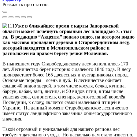
Розкажіть про статтю:
Уже в ближайшее время с карты Запорожской
области может исчезнуть огромный лес площадью 7.5 тыс
га. В редакцию “Акцента” попало видео, на котором видно
как массово пропадают деревья в Старобердянском лесу,
который находится в Мелитопольском районе и
расположен на правом берегу речки Молочная.
В нынешнем году Старобердянскому лесу исполнилось 170
лет. Лесничество берет историю с далекого 1846 года. В лесу
произрастают более 165 древесных и кустарниковых пород.
Основные породы – ясень и дуб. В лесничестве обитает
свыше 40 видов зверей, в том числе косуля, белка, куница,
барсук, кабан, заяц, лисица, и 50 видов птиц, в том числе
ушастая сова, свиристель, снегирь, желтоголовый королёк.
Последний, к слову, является самой маленькой птицей в
Украине. На данный момент Старобердянское лесничество
имеет статус ландшафтного заказника общегосударственного
значения.
Такой огромный и уникальный для нашего региона лес
требует тщательного ухода. Но насколько нам стало известно,