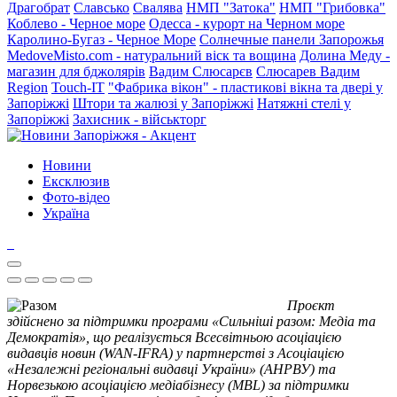
Драгобрат
Славсько
Свалява
НМП "Затока"
НМП "Грибовка"
Коблево - Черное море
Одесса - курорт на Черном море
Каролино-Бугаз - Черное Море
Солнечные панели Запорожья
MedoveMisto.com - натуральний віск та вощина
Долина Меду -
магазин для бджолярів
Вадим Слюсарєв
Слюсарев Вадим
Region
Touch-IT
"Фабрика вікон" - пластикові вікна та двері у
Запоріжжі
Штори та жалюзі у Запоріжжі
Натяжні стелі у
Запоріжжі
Захисник - військторг
Новини
Ексклюзив
Фото-відео
Україна
Проєкт
здійснено за підтримки програми «Сильніші разом: Медіа та
Демократія», що реалізується Всесвітньою асоціацією
видавців новин (WAN-IFRA) у партнерстві з Асоціацією
«Незалежні регіональні видавці України» (АНРВУ) та
Норвезькою асоціацією медіабізнесу (MBL) за підтримки