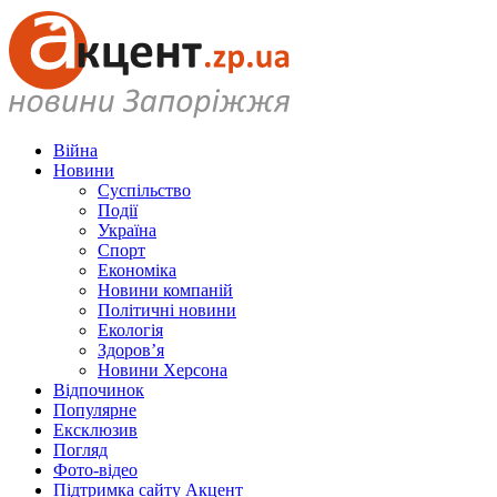
Війна
Новини
Суспільство
Події
Україна
Спорт
Економіка
Новини компаній
Політичні новини
Екологія
Здоров’я
Новини Херсона
Відпочинок
Популярне
Ексклюзив
Погляд
Фото-відео
Підтримка сайту Акцент