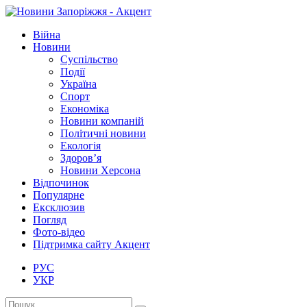
Війна
Новини
Суспільство
Події
Україна
Спорт
Економіка
Новини компаній
Політичні новини
Екологія
Здоров’я
Новини Херсона
Відпочинок
Популярне
Ексклюзив
Погляд
Фото-відео
Підтримка сайту Акцент
РУС
УКР