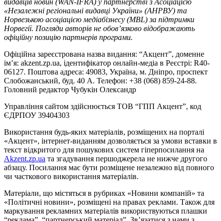
видавців новин (WAN-IFRA) у партнерстві з Асоціацією
«Незалежні регіональні видавці України» (АНРВУ) та
Норвезькою асоціацією медіабізнесу (MBL) за підтримки
Норвегії. Погляди авторів не обов’язково відображають
офіційну позицію партнерів програми.
Офіційна зареєстрована назва видання: “Акцент”, доменне
ім’я: akzent.zp.ua, ідентифікатор онлайн-медіа в Реєстрі: R40-
06127. Поштова адреса: 49083, Україна, м. Дніпро, проспект
Слобожанський, буд. 40 А. Телефон: +38 (068) 859-24-88.
Головний редактор Чубукін Олександр
Управління сайтом здійснюється ТОВ “ГПП Акцент”, код
ЄДРПОУ 39404303
Використання будь-яких матеріалів, розміщених на порталі
«Акцент», інтернет-виданням дозволяється за умови вставки в
текст відкритого для пошукових систем гіперпосилання на
Akzent.zp.ua
та згадування першоджерела не нижче другого
абзацу. Посилання має бути розміщене незалежно від повного
чи часткового використання матеріалів.
Матеріали, що містяться в рубриках «Новини компаній» та
«Політичні новини», розміщені на правах реклами. Також для
маркування рекламних матеріалів використвуються плашки
“реклама”, “партнерський матеріал”. Зв’язатися з нами з