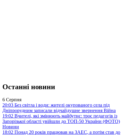
Останні новини
6 Серпня
20:03
Без світла і води: жителі окупованого села під
Дніпрорудним записали відчайдушне звернення
Війна
19:02
Вчителі, які змінюють майбутнє: троє педагогів із
Запорізької області увійшли до ТОП-50 України (ФОТО)
Новини
18:02
Понад 20 років працював на ЗАЕС, а потім став до