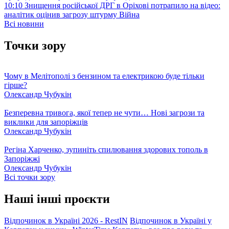
10:10
Знищення російської ДРГ в Оріхові потрапило на відео:
аналітик оцінив загрозу штурму
Війна
Всі новини
Точки зору
Чому в Мелітополі з бензином та електрикою буде тільки
гірше?
Олександр Чубукін
Безперевна тривога, якої тепер не чути… Нові загрози та
виклики для запоріжців
Олександр Чубукін
Регіна Харченко, зупиніть спилювання здорових тополь в
Запоріжжі
Олександр Чубукін
Всі точки зору
Наші інші проєкти
Відпочинок в Україні 2026 - RestIN
Відпочинок в Україні у