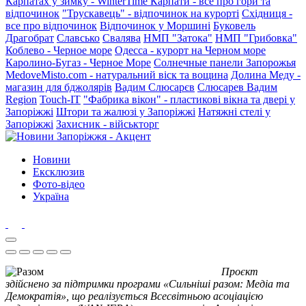
Карпатах у зимку - WinterTime
Карпати - все про гори та
відпочинок
"Трускавець" - відпочинок на курорті
Східниця -
все про відпочинок
Відпочинок у Моршині
Буковель
Драгобрат
Славсько
Свалява
НМП "Затока"
НМП "Грибовка"
Коблево - Черное море
Одесса - курорт на Черном море
Каролино-Бугаз - Черное Море
Солнечные панели Запорожья
MedoveMisto.com - натуральний віск та вощина
Долина Меду -
магазин для бджолярів
Вадим Слюсарєв
Слюсарев Вадим
Region
Touch-IT
"Фабрика вікон" - пластикові вікна та двері у
Запоріжжі
Штори та жалюзі у Запоріжжі
Натяжні стелі у
Запоріжжі
Захисник - військторг
Новини
Ексклюзив
Фото-відео
Україна
Проєкт
здійснено за підтримки програми «Сильніші разом: Медіа та
Демократія», що реалізується Всесвітньою асоціацією