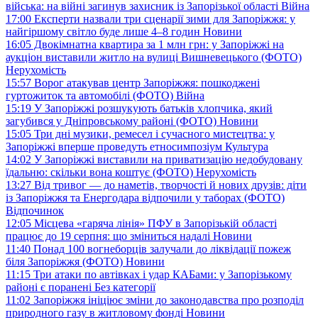
війська: на війні загинув захисник із Запорізької області
Війна
17:00
Експерти назвали три сценарії зими для Запоріжжя: у
найгіршому світло буде лише 4–8 годин
Новини
16:05
Двокімнатна квартира за 1 млн грн: у Запоріжжі на
аукціон виставили житло на вулиці Вишневецького (ФОТО)
Нерухомість
15:57
Ворог атакував центр Запоріжжя: пошкоджені
гуртожиток та автомобілі (ФОТО)
Війна
15:19
У Запоріжжі розшукують батьків хлопчика, який
загубився у Дніпровському районі (ФОТО)
Новини
15:05
Три дні музики, ремесел і сучасного мистецтва: у
Запоріжжі вперше проведуть етносимпозіум
Культура
14:02
У Запоріжжі виставили на приватизацію недобудовану
їдальню: скільки вона коштує (ФОТО)
Нерухомість
13:27
Від тривог — до наметів, творчості й нових друзів: діти
із Запоріжжя та Енергодара відпочили у таборах (ФОТО)
Відпочинок
12:05
Місцева «гаряча лінія» ПФУ в Запорізькій області
працює до 19 серпня: що зміниться надалі
Новини
11:40
Понад 100 вогнеборців залучали до ліквідації пожеж
біля Запоріжжя (ФОТО)
Новини
11:15
Три атаки по автівках і удар КАБами: у Запорізькому
районі є поранені
Без категорії
11:02
Запоріжжя ініціює зміни до законодавства про розподіл
природного газу в житловому фонді
Новини