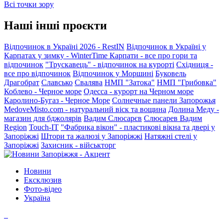
Всі точки зору
Наші інші проєкти
Відпочинок в Україні 2026 - RestIN
Відпочинок в Україні у
Карпатах у зимку - WinterTime
Карпати - все про гори та
відпочинок
"Трускавець" - відпочинок на курорті
Східниця -
все про відпочинок
Відпочинок у Моршині
Буковель
Драгобрат
Славсько
Свалява
НМП "Затока"
НМП "Грибовка"
Коблево - Черное море
Одесса - курорт на Черном море
Каролино-Бугаз - Черное Море
Солнечные панели Запорожья
MedoveMisto.com - натуральний віск та вощина
Долина Меду -
магазин для бджолярів
Вадим Слюсарєв
Слюсарев Вадим
Region
Touch-IT
"Фабрика вікон" - пластикові вікна та двері у
Запоріжжі
Штори та жалюзі у Запоріжжі
Натяжні стелі у
Запоріжжі
Захисник - військторг
Новини
Ексклюзив
Фото-відео
Україна