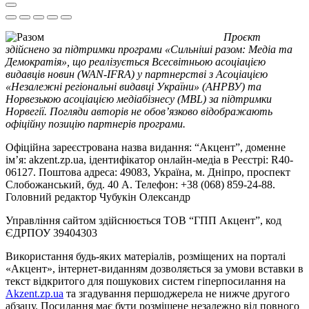
Проєкт
здійснено за підтримки програми «Сильніші разом: Медіа та
Демократія», що реалізується Всесвітньою асоціацією
видавців новин (WAN-IFRA) у партнерстві з Асоціацією
«Незалежні регіональні видавці України» (АНРВУ) та
Норвезькою асоціацією медіабізнесу (MBL) за підтримки
Норвегії. Погляди авторів не обов’язково відображають
офіційну позицію партнерів програми.
Офіційна зареєстрована назва видання: “Акцент”, доменне
ім’я: akzent.zp.ua, ідентифікатор онлайн-медіа в Реєстрі: R40-
06127. Поштова адреса: 49083, Україна, м. Дніпро, проспект
Слобожанський, буд. 40 А. Телефон: +38 (068) 859-24-88.
Головний редактор Чубукін Олександр
Управління сайтом здійснюється ТОВ “ГПП Акцент”, код
ЄДРПОУ 39404303
Використання будь-яких матеріалів, розміщених на порталі
«Акцент», інтернет-виданням дозволяється за умови вставки в
текст відкритого для пошукових систем гіперпосилання на
Akzent.zp.ua
та згадування першоджерела не нижче другого
абзацу. Посилання має бути розміщене незалежно від повного