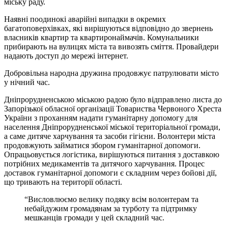
міську раду.
Наявні поодинокі аварійні випадки в окремих
багатоповерхівках, які вирішуються відповідно до звернень
власників квартир та квартиронаймачів. Комунальники
прибирають на вулицях міста та вивозять сміття. Провайдери
надають доступ до мережі інтернет.
Добровільна народна дружина продовжує патрулювати місто
у нічний час.
Дніпрорудненською міською радою було відправлено листа до
Запорізької обласної організації Товариства Червоного Хреста
України з проханням надати гуманітарну допомогу для
населення Дніпрорудненської міської територіальної громади,
а саме дитяче харчування та засоби гігієни. Волонтери міста
продовжують займатися збором гуманітарної допомоги.
Опрацьовується логістика, вирішуються питання з доставкою
потрібних медикаментів та дитячого харчування. Процес
доставок гуманітарної допомоги є складним через бойові дії,
що тривають на території області.
“Висловлюємо велику подяку всім волонтерам та
небайдужим громадянам за турботу та підтримку
мешканців громади у цей складний час.