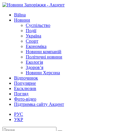
Війна
Новини
Суспільство
Події
Україна
Спорт
Економіка
Новини компаній
Політичні новини
Екологія
Здоров’я
Новини Херсона
Відпочинок
Популярне
Ексклюзив
Погляд
Фото-відео
Підтримка сайту Акцент
РУС
УКР