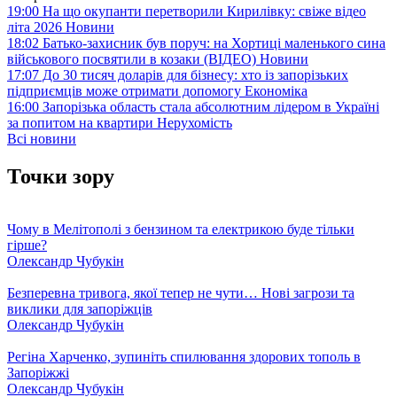
19:00
На що окупанти перетворили Кирилівку: свіже відео
літа 2026
Новини
18:02
Батько-захисник був поруч: на Хортиці маленького сина
військового посвятили в козаки (ВІДЕО)
Новини
17:07
До 30 тисяч доларів для бізнесу: хто із запорізьких
підприємців може отримати допомогу
Економіка
16:00
Запорізька область стала абсолютним лідером в Україні
за попитом на квартири
Нерухомість
Всі новини
Точки зору
Чому в Мелітополі з бензином та електрикою буде тільки
гірше?
Олександр Чубукін
Безперевна тривога, якої тепер не чути… Нові загрози та
виклики для запоріжців
Олександр Чубукін
Регіна Харченко, зупиніть спилювання здорових тополь в
Запоріжжі
Олександр Чубукін