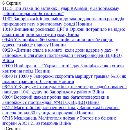
6 Серпня
11:15
Три атаки по автівках і удар КАБами: у Запорізькому
районі є поранені
Без категорії
11:02
Запоріжжя ініціює зміни до законодавства про розподіл
природного газу в житловому фонді
Новини
10:10
Знищення російської ДРГ в Оріхові потрапило на відео:
аналітик оцінив загрозу штурму
Війна
09:46
У Запоріжжі 660 мешканців залишилися без води:
адреси та місце підвозу
Новини
09:20
«Дитина спала в кімнаті, коли дрон вдарив у дах»: у
Запоріжжі після атаки постраждали четверо людей (ВІДЕО)
Війна
09:00
Нові правила “Укрзалізниці” для Запоріжжя: як купити
квиток на поїзд
Новини
08:40
Із 10:00 у Запоріжжі скоротять маршрут трамвая №16: як
працює транспорт 6 серпня
Новини
08:25
У Кушугумі загинула жінка, ще четверо людей поранені:
наслідки 1041 удару по Запорізькому району
Війна
08:04
Ворожий шахед пробив дах багатоповерхівки в
Запоріжжі: є постраждалі (ФОТО, ВІДЕО)
Війна
07:52
Масштабні відключення світла у Запоріжжі 6 серпня:
список понад 80 вулиць та провулків
Новини
07:15
Мешканець Мелітополя поїхав у Ростов по бензин:
згоріли АЗС і 21 автомобіль
Війна
5 Серпня