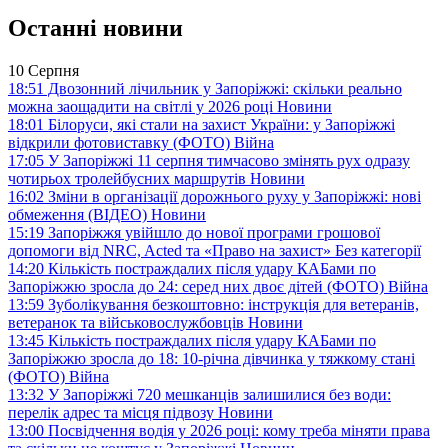
Останні новини
10 Серпня
18:51
Двозонний лічильник у Запоріжжі: скільки реально
можна заощадити на світлі у 2026 році
Новини
18:01
Білоруси, які стали на захист України: у Запоріжжі
відкрили фотовиставку (ФОТО)
Війна
17:05
У Запоріжжі 11 серпня тимчасово змінять рух одразу
чотирьох тролейбусних маршрутів
Новини
16:02
Зміни в організації дорожнього руху у Запоріжжі: нові
обмеження (ВІДЕО)
Новини
15:19
Запоріжжя увійшло до нової програми грошової
допомоги від NRC, Acted та «Право на захист»
Без категорії
14:20
Кількість постраждалих після удару КАБами по
Запоріжжю зросла до 24: серед них двоє дітей (ФОТО)
Війна
13:59
Зуболікування безкоштовно: інструкція для ветеранів,
ветеранок та військовослужбовців
Новини
13:45
Кількість постраждалих після удару КАБами по
Запоріжжю зросла до 18: 10-річна дівчинка у тяжкому стані
(ФОТО)
Війна
13:32
У Запоріжжі 720 мешканців залишилися без води:
перелік адрес та місця підвозу
Новини
13:00
Посвідчення водія у 2026 році: кому треба міняти права