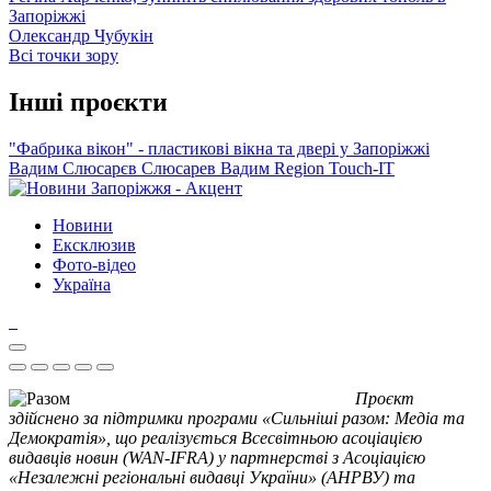
Запоріжжі
Олександр Чубукін
Всі точки зору
Інші проєкти
"Фабрика вікон" - пластикові вікна та двері у Запоріжжі
Вадим Слюсарєв
Слюсарев Вадим
Region
Touch-IT
Новини
Ексклюзив
Фото-відео
Україна
Проєкт
здійснено за підтримки програми «Сильніші разом: Медіа та
Демократія», що реалізується Всесвітньою асоціацією
видавців новин (WAN-IFRA) у партнерстві з Асоціацією
«Незалежні регіональні видавці України» (АНРВУ) та