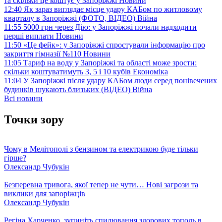
та скільки це коштує у Запоріжжі
Новини
12:40
Як зараз виглядає місце удару КАБом по житловому
кварталу в Запоріжжі (ФОТО, ВІДЕО)
Війна
11:55
5000 грн через Дію: у Запоріжжі почали надходити
перші виплати
Новини
11:50
«Це фейк»: у Запоріжжі спростували інформацію про
закриття гімназії №110
Новини
11:05
Тариф на воду у Запоріжжі та області може зрости:
скільки коштуватимуть 3, 5 і 10 кубів
Економіка
11:04
У Запоріжжі після удару КАБом люди серед понівечених
будинків шукають близьких (ВІДЕО)
Війна
Всі новини
Точки зору
Чому в Мелітополі з бензином та електрикою буде тільки
гірше?
Олександр Чубукін
Безперевна тривога, якої тепер не чути… Нові загрози та
виклики для запоріжців
Олександр Чубукін
Регіна Харченко, зупиніть спилювання здорових тополь в