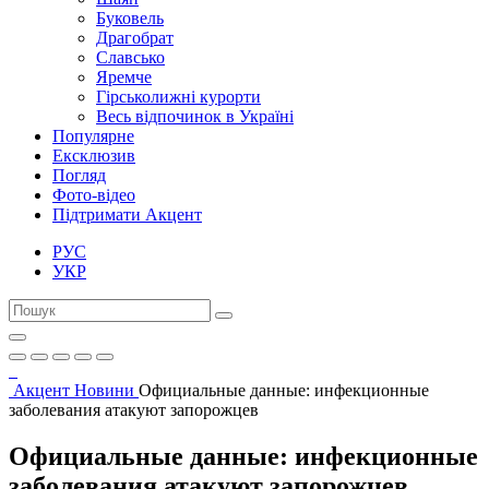
Буковель
Драгобрат
Славсько
Яремче
Гірськолижні курорти
Весь відпочинок в Україні
Популярне
Ексклюзив
Погляд
Фото-відео
Підтримати Акцент
РУС
УКР
Акцент
Новини
Официальные данные: инфекционные
заболевания атакуют запорожцев
Официальные данные: инфекционные
заболевания атакуют запорожцев