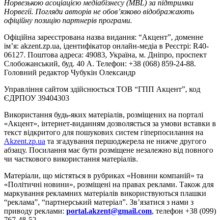
Норвезькою асоціацією медіабізнесу (MBL) за підтримки
Норвегії. Погляди авторів не обов’язково відображають
офіційну позицію партнерів програми.
Офіційна зареєстрована назва видання: “Акцент”, доменне
ім’я: akzent.zp.ua, ідентифікатор онлайн-медіа в Реєстрі: R40-
06127. Поштова адреса: 49083, Україна, м. Дніпро, проспект
Слобожанський, буд. 40 А. Телефон: +38 (068) 859-24-88.
Головний редактор Чубукін Олександр
Управління сайтом здійснюється ТОВ “ГПП Акцент”, код
ЄДРПОУ 39404303
Використання будь-яких матеріалів, розміщених на порталі
«Акцент», інтернет-виданням дозволяється за умови вставки в
текст відкритого для пошукових систем гіперпосилання на
Akzent.zp.ua
та згадування першоджерела не нижче другого
абзацу. Посилання має бути розміщене незалежно від повного
чи часткового використання матеріалів.
Матеріали, що містяться в рубриках «Новини компаній» та
«Політичні новини», розміщені на правах реклами. Також для
маркування рекламних матеріалів використвуються плашки
“реклама”, “партнерський матеріал”. Зв’язатися з нами з
приводу реклами:
portal.akzent@gmail.com
, телефон +38 (099)
767-48-52