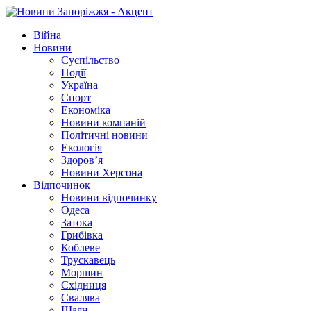
Війна
Новини
Суспільство
Події
Україна
Спорт
Економіка
Новини компаній
Політичні новини
Екологія
Здоров’я
Новини Херсона
Відпочинок
Новини відпочинку
Одеса
Затока
Грибівка
Коблеве
Трускавець
Моршин
Східниця
Свалява
Шаян