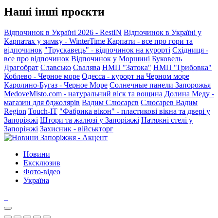
Наші інші проєкти
Відпочинок в Україні 2026 - RestIN
Відпочинок в Україні у
Карпатах у зимку - WinterTime
Карпати - все про гори та
відпочинок
"Трускавець" - відпочинок на курорті
Східниця -
все про відпочинок
Відпочинок у Моршині
Буковель
Драгобрат
Славсько
Свалява
НМП "Затока"
НМП "Грибовка"
Коблево - Черное море
Одесса - курорт на Черном море
Каролино-Бугаз - Черное Море
Солнечные панели Запорожья
MedoveMisto.com - натуральний віск та вощина
Долина Меду -
магазин для бджолярів
Вадим Слюсарєв
Слюсарев Вадим
Region
Touch-IT
"Фабрика вікон" - пластикові вікна та двері у
Запоріжжі
Штори та жалюзі у Запоріжжі
Натяжні стелі у
Запоріжжі
Захисник - військторг
Новини
Ексклюзив
Фото-відео
Україна