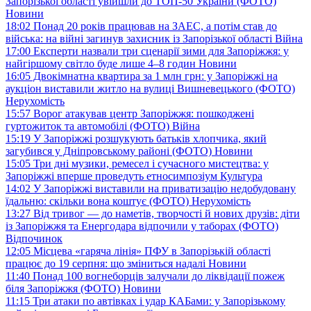
Запорізької області увійшли до ТОП-50 України (ФОТО)
Новини
18:02
Понад 20 років працював на ЗАЕС, а потім став до
війська: на війні загинув захисник із Запорізької області
Війна
17:00
Експерти назвали три сценарії зими для Запоріжжя: у
найгіршому світло буде лише 4–8 годин
Новини
16:05
Двокімнатна квартира за 1 млн грн: у Запоріжжі на
аукціон виставили житло на вулиці Вишневецького (ФОТО)
Нерухомість
15:57
Ворог атакував центр Запоріжжя: пошкоджені
гуртожиток та автомобілі (ФОТО)
Війна
15:19
У Запоріжжі розшукують батьків хлопчика, який
загубився у Дніпровському районі (ФОТО)
Новини
15:05
Три дні музики, ремесел і сучасного мистецтва: у
Запоріжжі вперше проведуть етносимпозіум
Культура
14:02
У Запоріжжі виставили на приватизацію недобудовану
їдальню: скільки вона коштує (ФОТО)
Нерухомість
13:27
Від тривог — до наметів, творчості й нових друзів: діти
із Запоріжжя та Енергодара відпочили у таборах (ФОТО)
Відпочинок
12:05
Місцева «гаряча лінія» ПФУ в Запорізькій області
працює до 19 серпня: що зміниться надалі
Новини
11:40
Понад 100 вогнеборців залучали до ліквідації пожеж
біля Запоріжжя (ФОТО)
Новини
11:15
Три атаки по автівках і удар КАБами: у Запорізькому