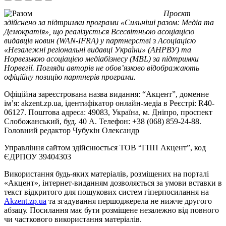
Проєкт
здійснено за підтримки програми «Сильніші разом: Медіа та
Демократія», що реалізується Всесвітньою асоціацією
видавців новин (WAN-IFRA) у партнерстві з Асоціацією
«Незалежні регіональні видавці України» (АНРВУ) та
Норвезькою асоціацією медіабізнесу (MBL) за підтримки
Норвегії. Погляди авторів не обов’язково відображають
офіційну позицію партнерів програми.
Офіційна зареєстрована назва видання: “Акцент”, доменне
ім’я: akzent.zp.ua, ідентифікатор онлайн-медіа в Реєстрі: R40-
06127. Поштова адреса: 49083, Україна, м. Дніпро, проспект
Слобожанський, буд. 40 А. Телефон: +38 (068) 859-24-88.
Головний редактор Чубукін Олександр
Управління сайтом здійснюється ТОВ “ГПП Акцент”, код
ЄДРПОУ 39404303
Використання будь-яких матеріалів, розміщених на порталі
«Акцент», інтернет-виданням дозволяється за умови вставки в
текст відкритого для пошукових систем гіперпосилання на
Akzent.zp.ua
та згадування першоджерела не нижче другого
абзацу. Посилання має бути розміщене незалежно від повного
чи часткового використання матеріалів.