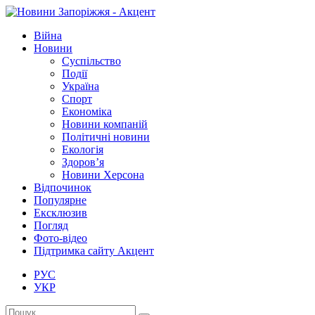
Війна
Новини
Суспільство
Події
Україна
Спорт
Економіка
Новини компаній
Політичні новини
Екологія
Здоров’я
Новини Херсона
Відпочинок
Популярне
Ексклюзив
Погляд
Фото-відео
Підтримка сайту Акцент
РУС
УКР