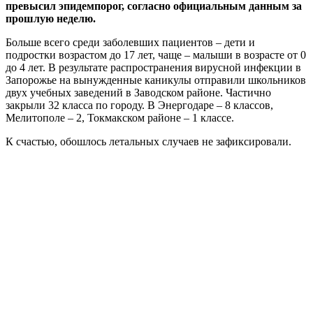
превысил эпидемпорог, согласно официальным данным за
прошлую неделю.
Больше всего среди заболевших пациентов – дети и
подростки возрастом до 17 лет, чаще – малыши в возрасте от 0
до 4 лет. В результате распространения вирусной инфекции в
Запорожье на вынужденные каникулы отправили школьников
двух учебных заведений в Заводском районе. Частично
закрыли 32 класса по городу. В Энергодаре – 8 классов,
Мелитополе – 2, Токмакском районе – 1 классе.
К счастью, обошлось летальных случаев не зафиксировали.