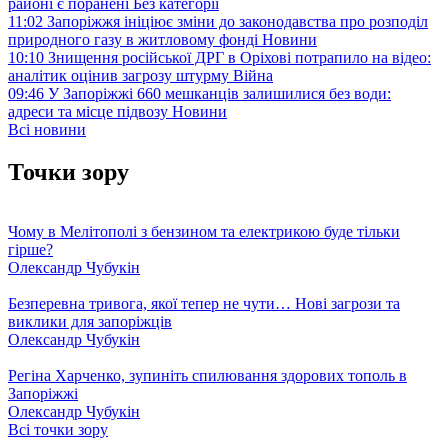
районі є поранені
Без категорії
11:02
Запоріжжя ініціює зміни до законодавства про розподіл
природного газу в житловому фонді
Новини
10:10
Знищення російської ДРГ в Оріхові потрапило на відео:
аналітик оцінив загрозу штурму
Війна
09:46
У Запоріжжі 660 мешканців залишилися без води:
адреси та місце підвозу
Новини
Всі новини
Точки зору
Чому в Мелітополі з бензином та електрикою буде тільки
гірше?
Олександр Чубукін
Безперевна тривога, якої тепер не чути… Нові загрози та
виклики для запоріжців
Олександр Чубукін
Регіна Харченко, зупиніть спилювання здорових тополь в
Запоріжжі
Олександр Чубукін
Всі точки зору