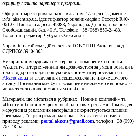
офіційну позицію партнерів програми.
Офіційна зареєстрована назва видання: “Акцент”, доменне
ім’я: akzent.zp.ua, ідентифікатор онлайн-медіа в Реєстрі: R40-
06127. Поштова адреса: 49083, Україна, м. Дніпро, проспект
Слобожанський, буд. 40 А. Телефон: +38 (068) 859-24-88.
Головний редактор Чубукін Олександр
Управління сайтом здійснюється ТОВ “ГПП Акцент”, код
ЄДРПОУ 39404303
Використання будь-яких матеріалів, розміщених на порталі
«Акцент», інтернет-виданням дозволяється за умови вставки в
текст відкритого для пошукових систем гіперпосилання на
Akzent.zp.ua
та згадування першоджерела не нижче другого
абзацу. Посилання має бути розміщене незалежно від повного
чи часткового використання матеріалів.
Матеріали, що містяться в рубриках «Новини компаній» та
«Політичні новини», розміщені на правах реклами. Також для
маркування рекламних матеріалів використвуються плашки
“реклама”, “партнерський матеріал”. Зв’язатися з нами з
приводу реклами:
portal.akzent@gmail.com
, телефон +38 (099)
767-48-52