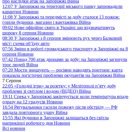
про наслідки атак на Запоріжжі
Війна
12:07
У Запоріжжі на території міського парку запровадили
карантин
Новини
11:08
У Запоріжжі та передмісті за добу сталося 13 пожеж:
горіли будинки, магазин і вантажівка
Війна
09:02
Нове офіційне свято в Україні: що відзначатимуть
щороку 8 серпня
Новини
08:30
У Запоріжжі з 8 серпня змінюють рух через Балковий
міст: схема об’їзду
авто
07:56
Зміни в роботі громадського траспорту в Запоріжжі на 8
серпня
Новини
07:42
Понад 700 атак дронами за добу: на Запоріжжі загинули
троє людей
Війна
07:20
Мости знищують — росіяни наводять понтони: карта
показала логістичні проблеми окупантів на Запоріжжі
Війна
7 Серпня
22:05
«Голодні ігри» за розетку: у Мелітополі п’яту добу
проблеми зі світлом і водою (ВІДЕО)
Війна
19:11
Спека у Запоріжжі закінчується: коли температура впаде
одразу на 12 градусів
Новини
16:54
Рятувальники гасили пожежу після обстрілу — РФ
завдала повторного удару
Війна
15:55
Які будинки в Запоріжжі залишаться без світла
наприкінці робочого дня
Новини
Всі новини