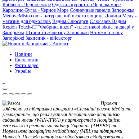
Коблево - Черное море
Одесса - курорт на Черном море
Каролино-Бугаз - Черное Море
Солнечные панели Запорожья
MedoveMisto.com - натуральний віск та вощина
Долина Меду -
магазин для бджолярів
Вадим Слюсарєв
Слюсарев Вадим
Region
Touch-IT
"Фабрика вікон" - пластикові вікна та двері у
Запоріжжі
Штори та жалюзі у Запоріжжі
Натяжні стелі у
Запоріжжі
Захисник - військторг
Новини
Ексклюзив
Фото-відео
Україна
Проєкт
здійснено за підтримки програми «Сильніші разом: Медіа та
Демократія», що реалізується Всесвітньою асоціацією
видавців новин (WAN-IFRA) у партнерстві з Асоціацією
«Незалежні регіональні видавці України» (АНРВУ) та
Норвезькою асоціацією медіабізнесу (MBL) за підтримки
Норвегії. Погляди авторів не обов’язково відображають