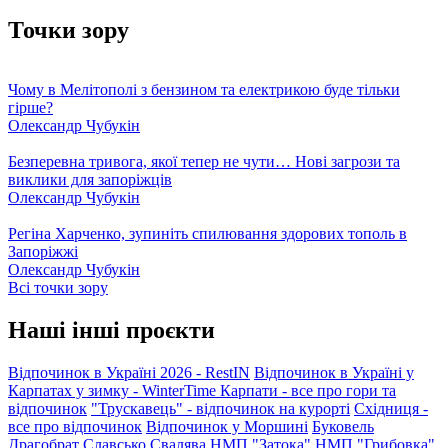
Точки зору
Чому в Мелітополі з бензином та електрикою буде тільки
гірше?
Олександр Чубукін
Безперевна тривога, якої тепер не чути… Нові загрози та
виклики для запоріжців
Олександр Чубукін
Регіна Харченко, зупиніть спилювання здорових тополь в
Запоріжжі
Олександр Чубукін
Всі точки зору
Наші інші проєкти
Відпочинок в Україні 2026 - RestIN
Відпочинок в Україні у
Карпатах у зимку - WinterTime
Карпати - все про гори та
відпочинок
"Трускавець" - відпочинок на курорті
Східниця -
все про відпочинок
Відпочинок у Моршині
Буковель
Драгобрат
Славсько
Свалява
НМП "Затока"
НМП "Грибовка"