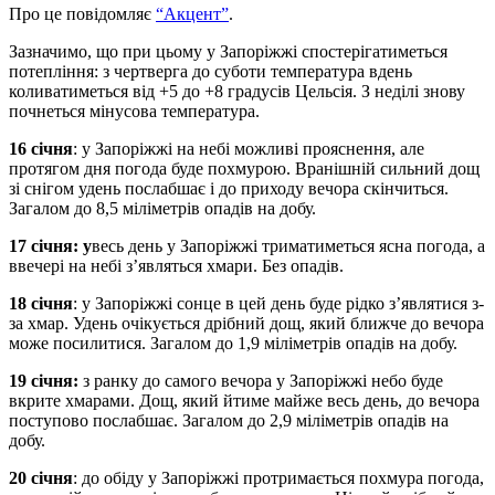
Про це повідомляє
“Акцент”
.
Зазначимо, що при цьому у Запоріжжі спостерігатиметься
потепління: з чертверга до суботи температура вдень
коливатиметься від +5 до +8 градусів Цельсія. З неділі знову
почнеться мінусова температура.
16 січня
: у Запоріжжі на небі можливі прояснення, але
протягом дня погода буде похмурою. Вранішній сильний дощ
зі снігом удень послабшає і до приходу вечора скінчиться.
Загалом до 8,5 міліметрів опадів на добу.
17 січня: у
весь день у Запоріжжі триматиметься ясна погода, а
ввечері на небі з’являться хмари. Без опадів.
18 січня
: у Запоріжжі сонце в цей день буде рідко з’являтися з-
за хмар. Удень очікується дрібний дощ, який ближче до вечора
може посилитися. Загалом до 1,9 міліметрів опадів на добу.
19 січня:
з ранку до самого вечора у Запоріжжі небо буде
вкрите хмарами. Дощ, який йтиме майже весь день, до вечора
поступово послабшає. Загалом до 2,9 міліметрів опадів на
добу.
20 січня
: до обіду у Запоріжжі протримається похмура погода,