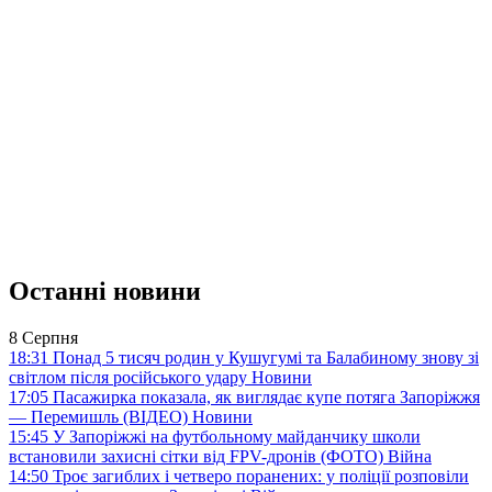
Останні новини
8 Серпня
18:31
Понад 5 тисяч родин у Кушугумі та Балабиному знову зі
світлом після російського удару
Новини
17:05
Пасажирка показала, як виглядає купе потяга Запоріжжя
— Перемишль (ВІДЕО)
Новини
15:45
У Запоріжжі на футбольному майданчику школи
встановили захисні сітки від FPV-дронів (ФОТО)
Війна
14:50
Троє загиблих і четверо поранених: у поліції розповіли