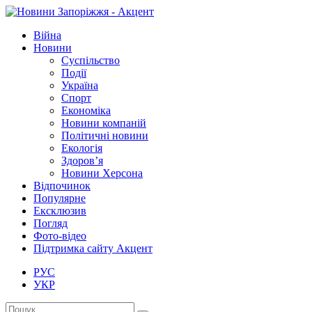
Війна
Новини
Суспільство
Події
Україна
Спорт
Економіка
Новини компаній
Політичні новини
Екологія
Здоров’я
Новини Херсона
Відпочинок
Популярне
Ексклюзив
Погляд
Фото-відео
Підтримка сайту Акцент
РУС
УКР