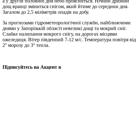
а у другій половині дня небо проясниться. Нічний дрібний
дощ вранці зміниться снігом, який йтиме до середини дня.
Загалом до 2,5 міліметрів опадів на добу.
За прогнозами гідрометеорологічної служби, найближчими
днями у Запорізькій області невеликі дощі та мокрий сніг.
Слабке налипання мокрого снігу, на дорогах місцями
ожеледиця. Вітер південний 7-12 м/с. Температура повітря від
2° морозу до 3° тепла.
Підписуйтесь на Акцент в