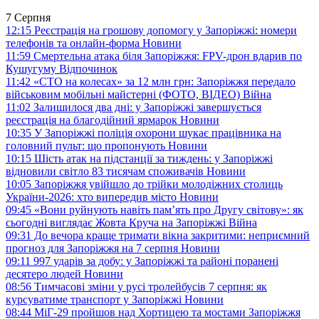
7 Серпня
12:15
Реєстрація на грошову допомогу у Запоріжжі: номери
телефонів та онлайн-форма
Новини
11:59
Смертельна атака біля Запоріжжя: FPV-дрон вдарив по
Кушугуму
Відпочинок
11:42
«СТО на колесах» за 12 млн грн: Запоріжжя передало
військовим мобільні майстерні (ФОТО, ВІДЕО)
Війна
11:02
Залишилося два дні: у Запоріжжі завершується
реєстрація на благодійний ярмарок
Новини
10:35
У Запоріжжі поліція охорони шукає працівника на
головний пульт: що пропонують
Новини
10:15
Шість атак на підстанції за тиждень: у Запоріжжі
відновили світло 83 тисячам споживачів
Новини
10:05
Запоріжжя увійшло до трійки молодіжних столиць
України-2026: хто випередив місто
Новини
09:45
«Вони руйнують навіть пам’ять про Другу світову»: як
сьогодні виглядає Жовта Круча на Запоріжжі
Війна
09:31
До вечора краще тримати вікна закритими: неприємний
прогноз для Запоріжжя на 7 серпня
Новини
09:11
997 ударів за добу: у Запоріжжі та районі поранені
десятеро людей
Новини
08:56
Тимчасові зміни у русі тролейбусів 7 серпня: як
курсуватиме транспорт у Запоріжжі
Новини
08:44
МіГ-29 пройшов над Хортицею та мостами Запоріжжя