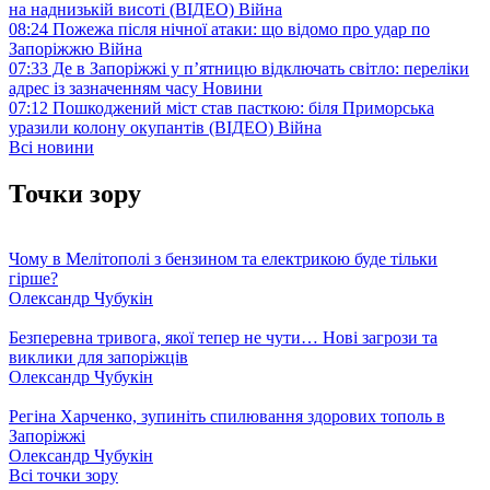
на наднизькій висоті (ВІДЕО)
Війна
08:24
Пожежа після нічної атаки: що відомо про удар по
Запоріжжю
Війна
07:33
Де в Запоріжжі у п’ятницю відключать світло: переліки
адрес із зазначенням часу
Новини
07:12
Пошкоджений міст став пасткою: біля Приморська
уразили колону окупантів (ВІДЕО)
Війна
Всі новини
Точки зору
Чому в Мелітополі з бензином та електрикою буде тільки
гірше?
Олександр Чубукін
Безперевна тривога, якої тепер не чути… Нові загрози та
виклики для запоріжців
Олександр Чубукін
Регіна Харченко, зупиніть спилювання здорових тополь в
Запоріжжі
Олександр Чубукін
Всі точки зору