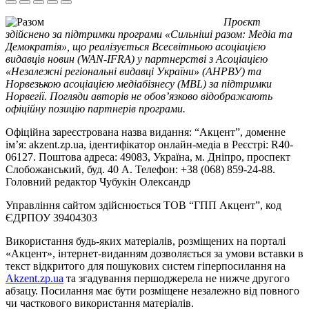
Проєкт
здійснено за підтримки програми «Сильніші разом: Медіа та
Демократія», що реалізується Всесвітньою асоціацією
видавців новин (WAN-IFRA) у партнерстві з Асоціацією
«Незалежні регіональні видавці України» (АНРВУ) та
Норвезькою асоціацією медіабізнесу (MBL) за підтримки
Норвегії. Погляди авторів не обов’язково відображають
офіційну позицію партнерів програми.
Офіційна зареєстрована назва видання: “Акцент”, доменне
ім’я: akzent.zp.ua, ідентифікатор онлайн-медіа в Реєстрі: R40-
06127. Поштова адреса: 49083, Україна, м. Дніпро, проспект
Слобожанський, буд. 40 А. Телефон: +38 (068) 859-24-88.
Головний редактор Чубукін Олександр
Управління сайтом здійснюється ТОВ “ГПП Акцент”, код
ЄДРПОУ 39404303
Використання будь-яких матеріалів, розміщених на порталі
«Акцент», інтернет-виданням дозволяється за умови вставки в
текст відкритого для пошукових систем гіперпосилання на
Akzent.zp.ua
та згадування першоджерела не нижче другого
абзацу. Посилання має бути розміщене незалежно від повного
чи часткового використання матеріалів.