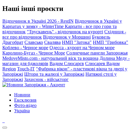
Наші інші проєкти
Відпочинок в Україні 2026 - RestIN
Відпочинок в Україні у
Карпатах у зимку - WinterTime
Карпати - все про гори та
відпочинок
"Трускавець" - відпочинок на курорті
Східниця -
все про відпочинок
Відпочинок у Моршині
Буковель
Драгобрат
Славсько
Свалява
НМП "Затока"
НМП "Грибовка"
Коблево - Черное море
Одесса - курорт на Черном море
Каролино-Бугаз - Черное Море
Солнечные панели Запорожья
MedoveMisto.com - натуральний віск та вощина
Долина Меду -
магазин для бджолярів
Вадим Слюсарєв
Слюсарев Вадим
Region
Touch-IT
"Фабрика вікон" - пластикові вікна та двері у
Запоріжжі
Штори та жалюзі у Запоріжжі
Натяжні стелі у
Запоріжжі
Захисник - військторг
Новини
Ексклюзив
Фото-відео
Україна