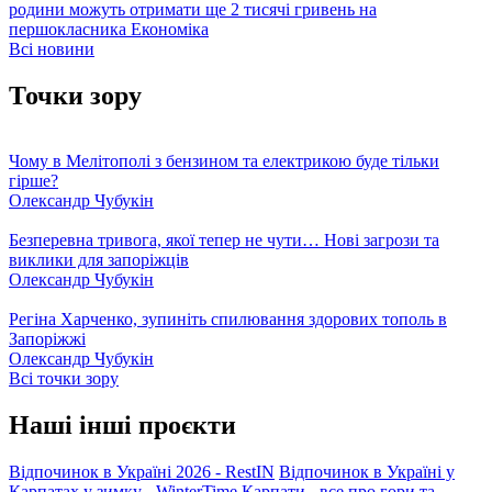
родини можуть отримати ще 2 тисячі гривень на
першокласника
Економіка
Всі новини
Точки зору
Чому в Мелітополі з бензином та електрикою буде тільки
гірше?
Олександр Чубукін
Безперевна тривога, якої тепер не чути… Нові загрози та
виклики для запоріжців
Олександр Чубукін
Регіна Харченко, зупиніть спилювання здорових тополь в
Запоріжжі
Олександр Чубукін
Всі точки зору
Наші інші проєкти
Відпочинок в Україні 2026 - RestIN
Відпочинок в Україні у
Карпатах у зимку - WinterTime
Карпати - все про гори та