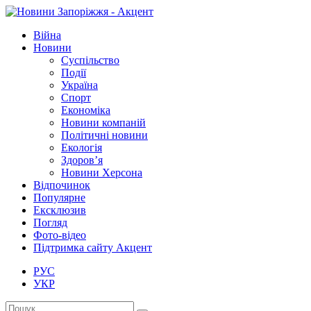
Війна
Новини
Суспільство
Події
Україна
Спорт
Економіка
Новини компаній
Політичні новини
Екологія
Здоров’я
Новини Херсона
Відпочинок
Популярне
Ексклюзив
Погляд
Фото-відео
Підтримка сайту Акцент
РУС
УКР