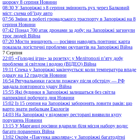
щороку 8 серпня
Новини
08:30
У Запоріжжі з 8 серпня змінюють рух через Балковий
міст: схема об’їзду
авто
07:56
Зміни в роботі громадського траспорту в Запоріжжі на 8
серпня
Новини
07:42
Понад 700 атак дронами за добу: на Запоріжжі загинули
троє людей
Війна
07:20
Мости знищують — росіяни наводять понтони: карта
показала логістичні проблеми окупантів на Запоріжжі
Війна
7 Серпня
22:05
«Голодні ігри» за розетку: у Мелітополі п’яту добу
проблеми зі світлом і водою (ВІДЕО)
Війна
19:11
Спека у Запоріжжі закінчується: коли температура впаде
одразу на 12 градусів
Новини
16:54
Рятувальники гасили пожежу після обстрілу — РФ
завдала повторного удару
Війна
15:55
Які будинки в Запоріжжі залишаться без світла
наприкінці робочого дня
Новини
15:02
Із 15 серпня на Запоріжжі заборонять ловити раків: що
варто знати рибалкам
Екологія
14:03
На Запоріжжі у відомому ресторані виявили купу
порушень
Новини
13:15
У Марганці росіяни вдарили біля місця набору води:
багато поранених
Війна
13:02
Окрім «Пакунка школяра»: у Запоріжжі багатодітні