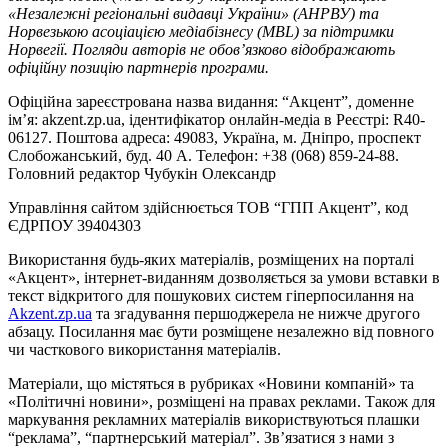
«Незалежні регіональні видавці України» (АНРВУ) та
Норвезькою асоціацією медіабізнесу (MBL) за підтримки
Норвегії. Погляди авторів не обов’язково відображають
офіційну позицію партнерів програми.
Офіційна зареєстрована назва видання: “Акцент”, доменне
ім’я: akzent.zp.ua, ідентифікатор онлайн-медіа в Реєстрі: R40-
06127. Поштова адреса: 49083, Україна, м. Дніпро, проспект
Слобожанський, буд. 40 А. Телефон: +38 (068) 859-24-88.
Головний редактор Чубукін Олександр
Управління сайтом здійснюється ТОВ “ГПП Акцент”, код
ЄДРПОУ 39404303
Використання будь-яких матеріалів, розміщених на порталі
«Акцент», інтернет-виданням дозволяється за умови вставки в
текст відкритого для пошукових систем гіперпосилання на
Akzent.zp.ua
та згадування першоджерела не нижче другого
абзацу. Посилання має бути розміщене незалежно від повного
чи часткового використання матеріалів.
Матеріали, що містяться в рубриках «Новини компаній» та
«Політичні новини», розміщені на правах реклами. Також для
маркування рекламних матеріалів використвуються плашки
“реклама”, “партнерський матеріал”. Зв’язатися з нами з