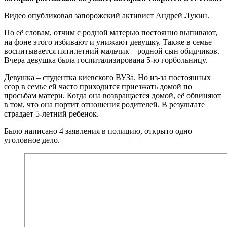
Видео опубликовал запорожский активист Андрей Лукин.
По её словам, отчим с родной матерью постоянно выпивают,
на фоне этого избивают и унижают девушку. Также в семье
воспитывается пятилетний мальчик – родной сын обидчиков.
Вчера девушка была госпитализирована 5-ю горбольницу.
Девушка – студентка киевского ВУЗа. Но из-за постоянных
ссор в семье ей часто приходится приезжать домой по
просьбам матери. Когда она возвращается домой, её обвиняют
в том, что она портит отношения родителей. В результате
страдает 5-летний ребенок.
Было написано 4 заявления в полицию, открыто одно
уголовное дело.