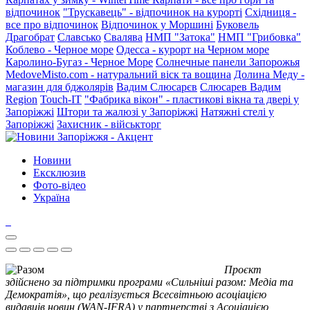
відпочинок
"Трускавець" - відпочинок на курорті
Східниця -
все про відпочинок
Відпочинок у Моршині
Буковель
Драгобрат
Славсько
Свалява
НМП "Затока"
НМП "Грибовка"
Коблево - Черное море
Одесса - курорт на Черном море
Каролино-Бугаз - Черное Море
Солнечные панели Запорожья
MedoveMisto.com - натуральний віск та вощина
Долина Меду -
магазин для бджолярів
Вадим Слюсарєв
Слюсарев Вадим
Region
Touch-IT
"Фабрика вікон" - пластикові вікна та двері у
Запоріжжі
Штори та жалюзі у Запоріжжі
Натяжні стелі у
Запоріжжі
Захисник - військторг
Новини
Ексклюзив
Фото-відео
Україна
Проєкт
здійснено за підтримки програми «Сильніші разом: Медіа та
Демократія», що реалізується Всесвітньою асоціацією
видавців новин (WAN-IFRA) у партнерстві з Асоціацією