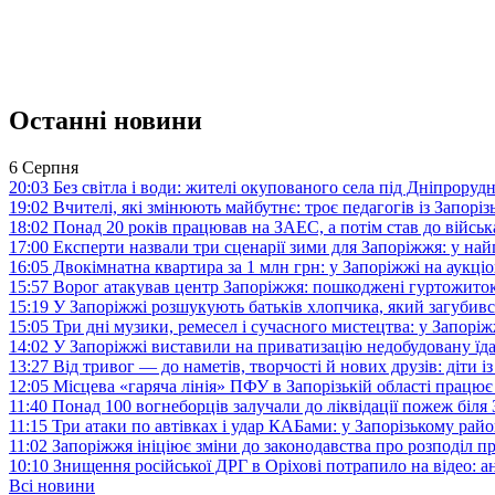
Останні новини
6 Серпня
20:03
Без світла і води: жителі окупованого села під Дніпрору
19:02
Вчителі, які змінюють майбутнє: троє педагогів із Запор
18:02
Понад 20 років працював на ЗАЕС, а потім став до війська:
17:00
Експерти назвали три сценарії зими для Запоріжжя: у на
16:05
Двокімнатна квартира за 1 млн грн: у Запоріжжі на аук
15:57
Ворог атакував центр Запоріжжя: пошкоджені гуртожито
15:19
У Запоріжжі розшукують батьків хлопчика, який загубив
15:05
Три дні музики, ремесел і сучасного мистецтва: у Запор
14:02
У Запоріжжі виставили на приватизацію недобудовану їд
13:27
Від тривог — до наметів, творчості й нових друзів: діти
12:05
Місцева «гаряча лінія» ПФУ в Запорізькій області працює 
11:40
Понад 100 вогнеборців залучали до ліквідації пожеж біл
11:15
Три атаки по автівках і удар КАБами: у Запорізькому райо
11:02
Запоріжжя ініціює зміни до законодавства про розподіл 
10:10
Знищення російської ДРГ в Оріхові потрапило на відео: а
Всі новини