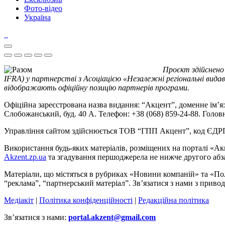
Фото-відео
Україна
Проєкт здійснено
IFRA) у партнерстві з Асоціацією «Незалежні регіональні видав
відображають офіційну позицію партнерів програми.
Офіційна зареєстрована назва видання: “Акцент”, доменне ім’я: 
Слобожанський, буд. 40 А. Телефон: +38 (068) 859-24-88. Голо
Управління сайтом здійснюється ТОВ “ГПП Акцент”, код ЄД
Використання будь-яких матеріалів, розміщених на порталі «Ак
Akzent.zp.ua
та згадування першоджерела не нижче другого абза
Матеріали, що містяться в рубриках «Новини компаній» та «По
“реклама”, “партнерський матеріал”. Зв’язатися з нами з приво
Медіакіт
|
Політика конфіденційності
|
Редакційна політика
Зв’язатися з нами:
portal.akzent@gmail.com