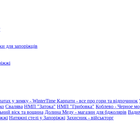
?
ки для запоріжців
ріжжі
патах у зимку - WinterTime
Карпати - все про гори та відпочинок
ко
Свалява
НМП "Затока"
НМП "Грибовка"
Коблево - Черное мо
ьний віск та вощина
Долина Меду - магазин для бджолярів
Вади
іжжі
Натяжні стелі у Запоріжжі
Захисник - військторг