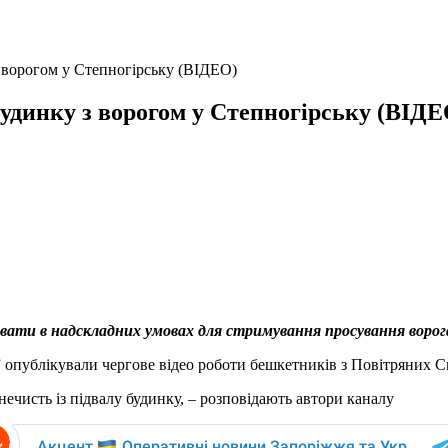
з ворогом у Степногірську (ВІДЕО)
будинку з ворогом у Степногірську (ВІДЕ
ати в надскладних умовах для стримування просування ворога,
 опублікували чергове відео роботи бешкетників з Повітряних С
чисть із підвалу будинку, – розповідають автори каналу