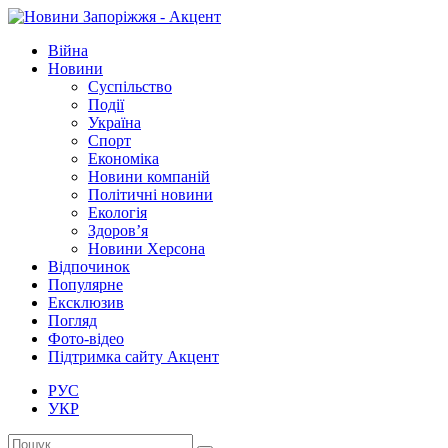
Війна
Новини
Суспільство
Події
Україна
Спорт
Економіка
Новини компаній
Політичні новини
Екологія
Здоров’я
Новини Херсона
Відпочинок
Популярне
Ексклюзив
Погляд
Фото-відео
Підтримка сайту Акцент
РУС
УКР