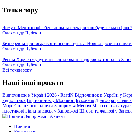
Точки зору
Чому в Мелітополі з бензином та електрикою буде тільки гірше
Олександр Чубукін
Безперевна тривога, якої тепер не чути… Нові загрози та викли
Олександр Чубукін
Регіна Харченко, зупиніть спилювання здорових тополь в Запо
Олександр Чубукін
Всі точки зору
Наші інші проєкти
Відпочинок в Україні 2026 - RestIN
Відпочинок в Україні у Кар
відпочинок
Відпочинок у Моршині
Буковель
Драгобрат
Славсь
Море
Солнечные панели Запорожья
MedoveMisto.com - натурал
пластикові вікна та двері у Запоріжжі
Штори та жалюзі у Запор
Новини
Ексклюзив