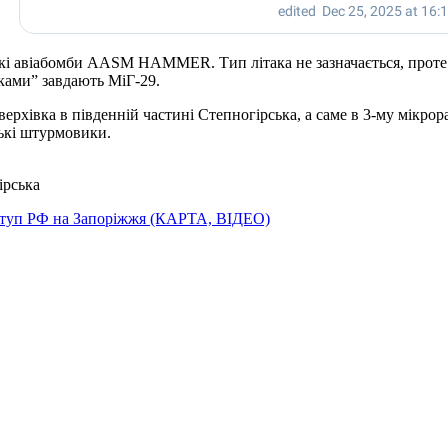
зькі авіабомби AASM HAMMER. Тип літака не зазначається, прот
ками” завдають МіГ-29.
хівка в південній частині Степногірська, а саме в 3-му мікрора
ські штурмовики.
ірська
наступ РФ на Запоріжжя (КАРТА, ВІДЕО)