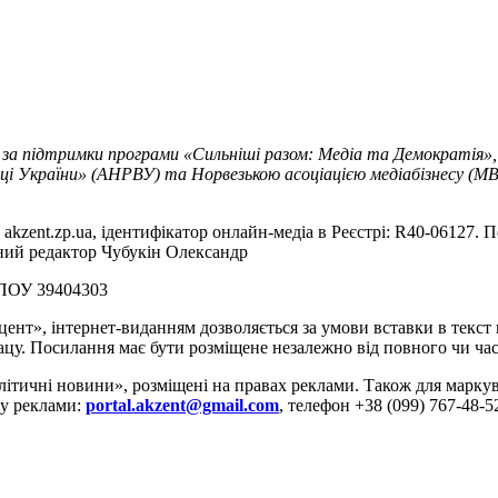
 за підтримки програми «Сильніші разом: Медіа та Демократія»,
ці України» (АНРВУ) та Норвезькою асоціацією медіабізнесу (MBL
akzent.zp.ua, ідентифікатор онлайн-медіа в Реєстрі: R40-06127. П
вний редактор Чубукін Олександр
РПОУ 39404303
цент», інтернет-виданням дозволяється за умови вставки в текс
цу. Посилання має бути розміщене незалежно від повного чи час
літичні новини», розміщені на правах реклами. Також для марк
ду реклами:
portal.akzent@gmail.com
, телефон +38 (099) 767-48-5