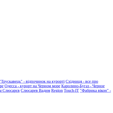
"Трускавець" - відпочинок на курорті
Східниця - все про
ре
Одесса - курорт на Черном море
Каролино-Бугаз - Черное
м Слюсарєв
Слюсарев Вадим
Region
Touch-IT
"Фабрика вікон" -