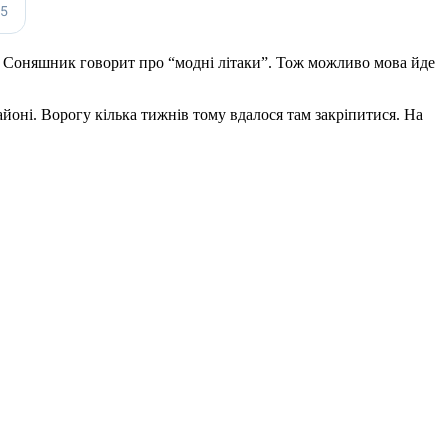
е Соняшник говорит про “модні літаки”. Тож можливо мова йде
йоні. Ворогу кілька тижнів тому вдалося там закріпитися. На