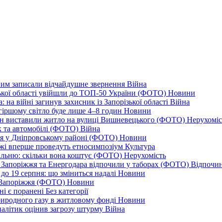
дним записали відчайдушне звернення
Війна
ізької області увійшли до ТОП-50 України (ФОТО)
Новини
 на війні загинув захисник із Запорізької області
Війна
йгіршому світло буде лише 4–8 годин
Новини
ціон виставили житло на вулиці Вишневецького (ФОТО)
Нерухоміс
к та автомобілі (ФОТО)
Війна
ся у Дніпровському районі (ФОТО)
Новини
іжжі вперше проведуть етносимпозіум
Культура
альню: скільки вона коштує (ФОТО)
Нерухомість
 із Запоріжжя та Енергодара відпочили у таборах (ФОТО)
Відпочи
до 19 серпня: що зміниться надалі
Новини
я Запоріжжя (ФОТО)
Новини
ні є поранені
Без категорії
природного газу в житловому фонді
Новини
налітик оцінив загрозу штурму
Війна