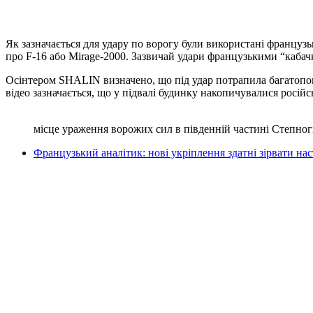
Як зазначається для удару по ворогу були використані францу
про F-16 або Mirage-2000. Зазвичай удари французькими “кабач
Осінтером SHALIN визначено, що під удар потрапила багатоповер
відео зазначається, що у підвалі будинку накопичувалися росій
місце ураження ворожих сил в південній частині Степног
Французький аналітик: нові укріплення здатні зірвати 