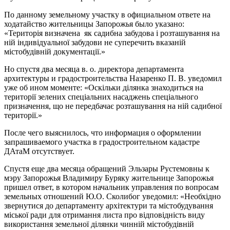
По данному земельному участку в официальном ответе на
ходатайство жительницы Запорожья было указано:
«Територія визначена як садибна забудова і розташування на
ній індивідуальної забудови не суперечить вказаній
містобудівній документації.»
Но спустя два месяца в. о. директора департамента
архитектуры и градостроительства Назаренко П. В. уведомил
уже об ином моменте: «Оскільки ділянка знаходиться на
території зелених спеціальних насаджень спеціального
призначення, що не передбачає розташування на ній садибної
території.»
После чего выяснилось, что информация о оформлении
запрашиваемого участка в градостроительном кадастре
ДАтаМ отсутствует.
Спустя еще два месяца обращений Эльзары Рустемовны к
мэру Запорожья Владимиру Буряку жительнице Запорожья
пришел ответ, в котором начальник управления по вопросам
земельных отношений Ю.О. Сколибог уведомил: «Необхідно
звернутися до департаменту архітектури та містобудування
міської ради для отримання листа про відповідність виду
використання земельної ділянки чинній містобудівній