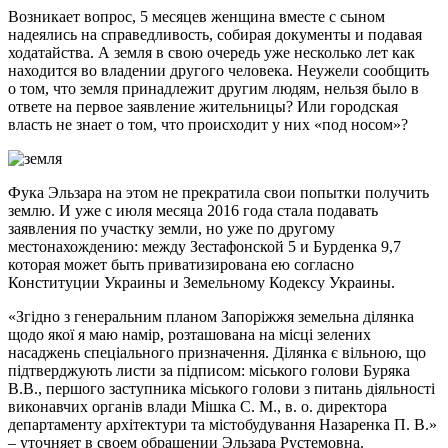
Возникает вопрос, 5 месяцев женщина вместе с сыном
надеялись на справедливость, собирая документы и подавая
ходатайства. А земля в свою очередь уже несколько лет как
находится во владении другого человека. Неужели сообщить
о том, что земля принадлежит другим людям, нельзя было в
ответе на первое заявление жительницы? Или городская
власть не знает о том, что происходит у них «под носом»?
Фука Эльзара на этом не прекратила свои попытки получить
землю. И уже с июля месяца 2016 года стала подавать
заявления по участку земли, но уже по другому
местонахождению: между Зестафонской 5 и Бурденка 9,7
которая может быть приватизирована ею согласно
Конституции Украины и Земельному Кодексу Украины.
«Згідно з генеральним планом Запоріжжя земельна ділянка
щодо якої я маю намір, розташована на місці зелених
насаджень спеціального призначення. Ділянка є вільною, що
підтверджують листи за підписом: міського голови Буряка
В.В., першого заступника міського голови з питань діяльності
виконавчих органів влади Мішка С. М., в. о. директора
департаменту архітектури та містобудування Назаренка П. В.»
– уточняет в своем обращении Эльзара Рустемовна.