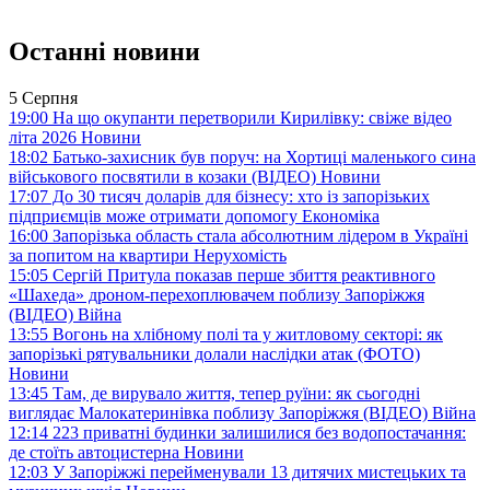
Останні новини
5 Серпня
19:00
На що окупанти перетворили Кирилівку: свіже відео
літа 2026
Новини
18:02
Батько-захисник був поруч: на Хортиці маленького сина
військового посвятили в козаки (ВІДЕО)
Новини
17:07
До 30 тисяч доларів для бізнесу: хто із запорізьких
підприємців може отримати допомогу
Економіка
16:00
Запорізька область стала абсолютним лідером в Україні
за попитом на квартири
Нерухомість
15:05
Сергій Притула показав перше збиття реактивного
«Шахеда» дроном-перехоплювачем поблизу Запоріжжя
(ВІДЕО)
Війна
13:55
Вогонь на хлібному полі та у житловому секторі: як
запорізькі рятувальники долали наслідки атак (ФОТО)
Новини
13:45
Там, де вирувало життя, тепер руїни: як сьогодні
виглядає Малокатеринівка поблизу Запоріжжя (ВІДЕО)
Війна
12:14
223 приватні будинки залишилися без водопостачання:
де стоїть автоцистерна
Новини
12:03
У Запоріжжі перейменували 13 дитячих мистецьких та