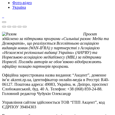
Фото-відео
Україна
Проєкт
здійснено за підтримки програми «Сильніші разом: Медіа та
Демократія», що реалізується Всесвітньою асоціацією
видавців новин (WAN-IFRA) у партнерстві з Асоціацією
«Незалежні регіональні видавці України» (АНРВУ) та
Норвезькою асоціацією медіабізнесу (MBL) за підтримки
Норвегії. Погляди авторів не обов’язково відображають
офіційну позицію партнерів програми.
Офіційна зареєстрована назва видання: “Акцент”, доменне
ім’я: akzent.zp.ua, ідентифікатор онлайн-медіа в Реєстрі: R40-
06127. Поштова адреса: 49083, Україна, м. Дніпро, проспект
Слобожанський, буд. 40 А. Телефон: +38 (068) 859-24-88.
Головний редактор Чубукін Олександр
Управління сайтом здійснюється ТОВ “ГПП Акцент”, код
ЄДРПОУ 39404303