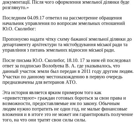
документації. Після чого оформлення земельної ділянки буде
розглянуто.»
Последним 04.09.17 ответил на рассмотрение обращения
начальник управления по вопросам земельных отношений
Ю.О. Сколибог:
Пропонуємо надати чітку схему бажаної земельної ділянки до
департаменту архітектури та містобудування міської ради та
управління з питань земельних відносин міської ради.
После письма Ю.О. Сколибог, 18.10. 17 за ним ей последовал
ответ за подписью Волобуева В. А. где указывалось, что
данный участок земли был передан в 2011 году другим людям.
Участки по данному местонахождению в первую очередь
предназначены для ветеранов АТО.
Эта история является ярким примером того как
«приветствуют» граждан готовых бороться за свои права и
возможности, предоставляемые им по закону. Обычным
людям нужно потратить не один год, не малые финансовые
вложения и в итоге это не может им гарантировать получение
того, на что они тратят свои силы силы.