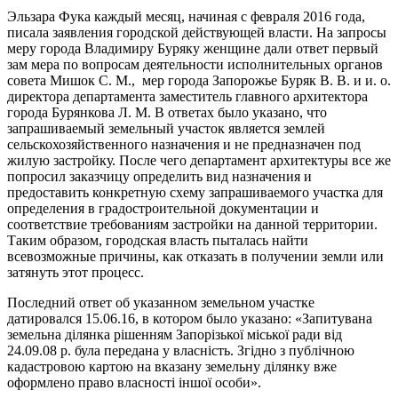
Эльзара Фука каждый месяц, начиная с февраля 2016 года,
писала заявления городской действующей власти. На запросы
меру города Владимиру Буряку женщине дали ответ первый
зам мера по вопросам деятельности исполнительных органов
совета Мишок С. М., мер города Запорожье Буряк В. В. и и. о.
директора департамента заместитель главного архитектора
города Бурянкова Л. М. В ответах было указано, что
запрашиваемый земельный участок является землей
сельскохозяйственного назначения и не предназначен под
жилую застройку. После чего департамент архитектуры все же
попросил заказчицу определить вид назначения и
предоставить конкретную схему запрашиваемого участка для
определения в градостроительной документации и
соответствие требованиям застройки на данной территории.
Таким образом, городская власть пыталась найти
всевозможные причины, как отказать в получении земли или
затянуть этот процесс.
Последний ответ об указанном земельном участке
датировался 15.06.16, в котором было указано: «Запитувана
земельна ділянка рішенням Запорізької міської ради від
24.09.08 р. була передана у власність. Згідно з публічною
кадастровою картою на вказану земельну ділянку вже
оформлено право власності іншої особи».