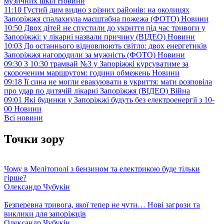
музичних шкіл
Новини
11:10
Густий дим видно з різних районів: на околицях
Запоріжжя спалахнула масштабна пожежа (ФОТО)
Новини
10:50
Двох дітей не спустили до укриття під час тривоги у
Запоріжжі: у лікарні назвали причину (ВІДЕО)
Новини
10:03
До останнього відновлюють світло: двох енергетиків
Запоріжжя нагородили за мужність (ФОТО)
Новини
09:30
З 10:30 трамвай №3 у Запоріжжі курсуватиме за
скороченим маршрутом: години обмежень
Новини
09:18
Її сина не могли евакуювати в укриття: мати розповіла
про удар по дитячій лікарні Запоріжжя (ВІДЕО)
Війна
09:01
Які будинки у Запоріжжі будуть без електроенергії з 10-
00
Новини
Всі новини
Точки зору
Чому в Мелітополі з бензином та електрикою буде тільки
гірше?
Олександр Чубукін
Безперевна тривога, якої тепер не чути… Нові загрози та
виклики для запоріжців
Олександр Чубукін