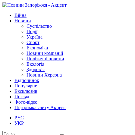
Війна
Новини
Суспільство
Події
Україна
Спорт
Економіка
Новини компаній
Політичні новини
Екологія
Здоров’я
Новини Херсона
Відпочинок
Популярне
Ексклюзив
Погляд
Фото-відео
Підтримка сайту Акцент
РУС
УКР