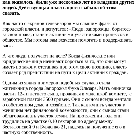
как оказалось, были уже несколько лет во владении других
людей. Действующая власть просто забыла об этом
сказать.
Как часто с экранов телевизоров мы слышим фразы от
городской власти, и депутатов: «Люди, запорожцы, боритесь
за свои права, станьте активными участниками процессов в
обществе. Мы готовы вам всячески помогать и поддерживать
вас».
А что люди получают на деле? Когда физические или
юридические лица начинают бороться за то, что они могут
иметь по закону, отстаивая при этом свою позицию, власть
создает ряд препятствий на пути к цели активных граждан.
Одним из ярких примеров подобных случаев стала
жительница города Запорожья Фука Эльзара. Мать-одиночка
растит 12-ти летнего сына, проживая в маленькой комнате, с
заработной платой 3500 гривен. Они с сыном всегда мечтали
о собственном доме и хозяйстве. Так как купить участок у
женщины нет финансовой возможности, они с сыном стали
облагораживать участок земли. На протяжении года они
трудились на участке 0,10 гектаров по адресу между
Зестафонской 9 и Бурденко 21, надеясь на получение его в
частную собственность.