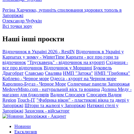
Регіна Харченко, зупиніть спилювання здорових тополь в
Запоріжжі
Олександр Чубукін
Всі точки зору
Наші інші проєкти
Відпочинок в Україні 2026 - RestIN
Відпочинок в Україні у
Карпатах у зимку - WinterTime
Карпати - все про гори та
відпочинок
"Трускавець" - відпочинок на курорті
Східниця -
все про відпочинок
Відпочинок у Моршині
Буковель
Драгобрат
Славсько
Свалява
НМП "Затока"
НМП "Грибовка"
Коблево - Черное море
Одесса - курорт на Черном море
Каролино-Бугаз - Черное Море
Солнечные панели Запорожья
MedoveMisto.com - натуральний віск та вощина
Долина Меду -
магазин для бджолярів
Вадим Слюсарєв
Слюсарев Вадим
Region
Touch-IT
"Фабрика вікон" - пластикові вікна та двері у
Запоріжжі
Штори та жалюзі у Запоріжжі
Натяжні стелі у
Запоріжжі
Захисник - військторг
Новини
Ексклюзив