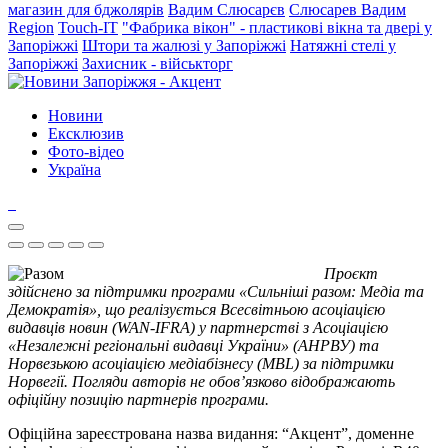
магазин для бджолярів
Вадим Слюсарєв
Слюсарев Вадим
Region
Touch-IT
"Фабрика вікон" - пластикові вікна та двері у
Запоріжжі
Штори та жалюзі у Запоріжжі
Натяжні стелі у
Запоріжжі
Захисник - військторг
Новини
Ексклюзив
Фото-відео
Україна
Проєкт
здійснено за підтримки програми «Сильніші разом: Медіа та
Демократія», що реалізується Всесвітньою асоціацією
видавців новин (WAN-IFRA) у партнерстві з Асоціацією
«Незалежні регіональні видавці України» (АНРВУ) та
Норвезькою асоціацією медіабізнесу (MBL) за підтримки
Норвегії. Погляди авторів не обов’язково відображають
офіційну позицію партнерів програми.
Офіційна зареєстрована назва видання: “Акцент”, доменне