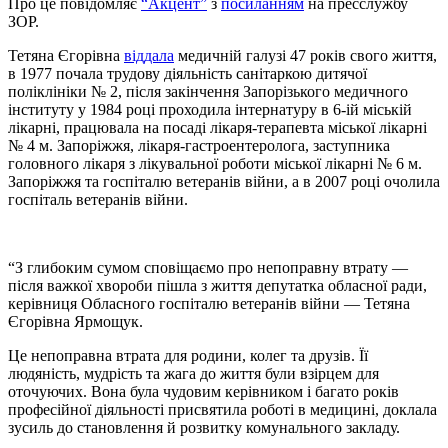
Про це повідомляє
“Акцент”
з
посиланням
на пресслужбу
ЗОР.
Тетяна Єгорівна
віддала
медичній галузі 47 років свого життя,
в 1977 почала трудову діяльність санітаркою дитячої
поліклініки № 2, після закінчення Запорізького медичного
інституту у 1984 році проходила інтернатуру в 6-ій міській
лікарні, працювала на посаді лікаря-терапевта міської лікарні
№ 4 м. Запоріжжя, лікаря-гастроентеролога, заступника
головного лікаря з лікувальної роботи міської лікарні № 6 м.
Запоріжжя та госпіталю ветеранів війни, а в 2007 році очолила
госпіталь ветеранів війни.
“З глибоким сумом сповіщаємо про непоправну втрату —
після важкої хвороби пішла з життя депутатка обласної ради,
керівниця Обласного госпіталю ветеранів війни — Тетяна
Єгорівна Ярмощук.
Це непоправна втрата для родини, колег та друзів. Її
людяність, мудрість та жага до життя були взірцем для
оточуючих. Вона була чудовим керівником і багато років
професійної діяльності присвятила роботі в медицині, доклала
зусиль до становлення й розвитку комунального закладу.