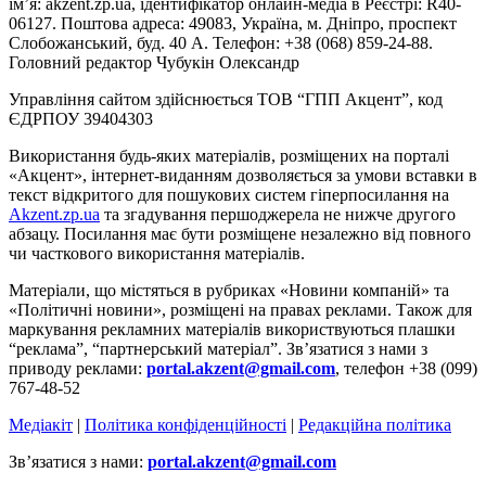
ім’я: akzent.zp.ua, ідентифікатор онлайн-медіа в Реєстрі: R40-
06127. Поштова адреса: 49083, Україна, м. Дніпро, проспект
Слобожанський, буд. 40 А. Телефон: +38 (068) 859-24-88.
Головний редактор Чубукін Олександр
Управління сайтом здійснюється ТОВ “ГПП Акцент”, код
ЄДРПОУ 39404303
Використання будь-яких матеріалів, розміщених на порталі
«Акцент», інтернет-виданням дозволяється за умови вставки в
текст відкритого для пошукових систем гіперпосилання на
Akzent.zp.ua
та згадування першоджерела не нижче другого
абзацу. Посилання має бути розміщене незалежно від повного
чи часткового використання матеріалів.
Матеріали, що містяться в рубриках «Новини компаній» та
«Політичні новини», розміщені на правах реклами. Також для
маркування рекламних матеріалів використвуються плашки
“реклама”, “партнерський матеріал”. Зв’язатися з нами з
приводу реклами:
portal.akzent@gmail.com
, телефон +38 (099)
767-48-52
Медіакіт
|
Політика конфіденційності
|
Редакційна політика
Зв’язатися з нами:
portal.akzent@gmail.com