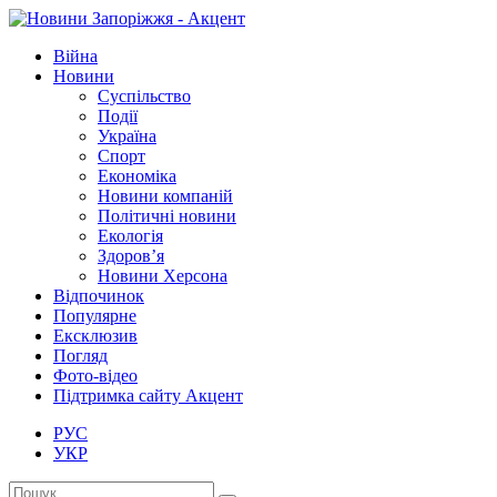
Війна
Новини
Суспільство
Події
Україна
Спорт
Економіка
Новини компаній
Політичні новини
Екологія
Здоров’я
Новини Херсона
Відпочинок
Популярне
Ексклюзив
Погляд
Фото-відео
Підтримка сайту Акцент
РУС
УКР