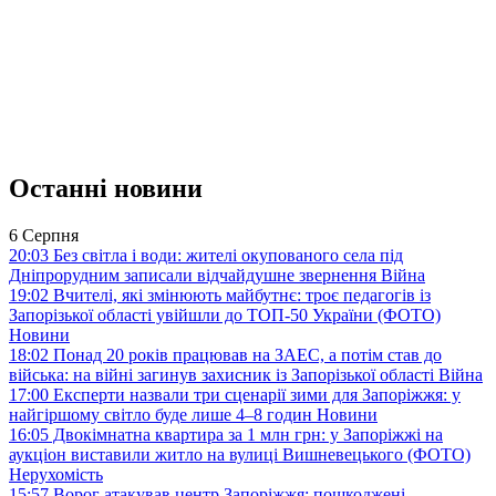
Останні новини
6 Серпня
20:03
Без світла і води: жителі окупованого села під
Дніпрорудним записали відчайдушне звернення
Війна
19:02
Вчителі, які змінюють майбутнє: троє педагогів із
Запорізької області увійшли до ТОП-50 України (ФОТО)
Новини
18:02
Понад 20 років працював на ЗАЕС, а потім став до
війська: на війні загинув захисник із Запорізької області
Війна
17:00
Експерти назвали три сценарії зими для Запоріжжя: у
найгіршому світло буде лише 4–8 годин
Новини
16:05
Двокімнатна квартира за 1 млн грн: у Запоріжжі на
аукціон виставили житло на вулиці Вишневецького (ФОТО)
Нерухомість
15:57
Ворог атакував центр Запоріжжя: пошкоджені