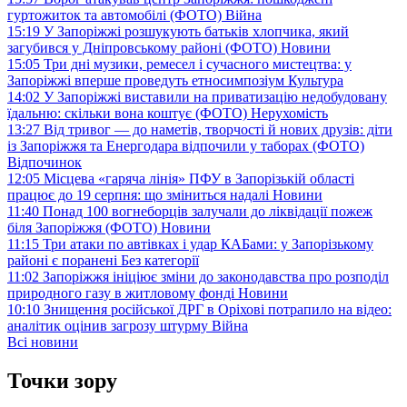
гуртожиток та автомобілі (ФОТО)
Війна
15:19
У Запоріжжі розшукують батьків хлопчика, який
загубився у Дніпровському районі (ФОТО)
Новини
15:05
Три дні музики, ремесел і сучасного мистецтва: у
Запоріжжі вперше проведуть етносимпозіум
Культура
14:02
У Запоріжжі виставили на приватизацію недобудовану
їдальню: скільки вона коштує (ФОТО)
Нерухомість
13:27
Від тривог — до наметів, творчості й нових друзів: діти
із Запоріжжя та Енергодара відпочили у таборах (ФОТО)
Відпочинок
12:05
Місцева «гаряча лінія» ПФУ в Запорізькій області
працює до 19 серпня: що зміниться надалі
Новини
11:40
Понад 100 вогнеборців залучали до ліквідації пожеж
біля Запоріжжя (ФОТО)
Новини
11:15
Три атаки по автівках і удар КАБами: у Запорізькому
районі є поранені
Без категорії
11:02
Запоріжжя ініціює зміни до законодавства про розподіл
природного газу в житловому фонді
Новини
10:10
Знищення російської ДРГ в Оріхові потрапило на відео:
аналітик оцінив загрозу штурму
Війна
Всі новини
Точки зору