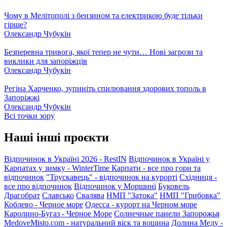
Чому в Мелітополі з бензином та електрикою буде тільки
гірше?
Олександр Чубукін
Безперевна тривога, якої тепер не чути… Нові загрози та
виклики для запоріжців
Олександр Чубукін
Регіна Харченко, зупиніть спилювання здорових тополь в
Запоріжжі
Олександр Чубукін
Всі точки зору
Наші інші проєкти
Відпочинок в Україні 2026 - RestIN
Відпочинок в Україні у
Карпатах у зимку - WinterTime
Карпати - все про гори та
відпочинок
"Трускавець" - відпочинок на курорті
Східниця -
все про відпочинок
Відпочинок у Моршині
Буковель
Драгобрат
Славсько
Свалява
НМП "Затока"
НМП "Грибовка"
Коблево - Черное море
Одесса - курорт на Черном море
Каролино-Бугаз - Черное Море
Солнечные панели Запорожья
MedoveMisto.com - натуральний віск та вощина
Долина Меду -