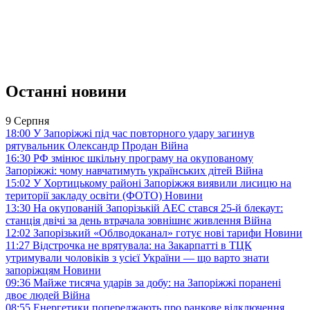
Останні новини
9 Серпня
18:00
У Запоріжжі під час повторного удару загинув
рятувальник Олександр Продан
Війна
16:30
РФ змінює шкільну програму на окупованому
Запоріжжі: чому навчатимуть українських дітей
Війна
15:02
У Хортицькому районі Запоріжжя виявили лисицю на
території закладу освіти (ФОТО)
Новини
13:30
На окупованій Запорізькій АЕС стався 25-й блекаут:
станція двічі за день втрачала зовнішнє живлення
Війна
12:02
Запорізький «Облводоканал» готує нові тарифи
Новини
11:27
Відстрочка не врятувала: на Закарпатті в ТЦК
утримували чоловіків з усієї України — що варто знати
запоріжцям
Новини
09:36
Майже тисяча ударів за добу: на Запоріжжі поранені
двоє людей
Війна
08:55
Енергетики попереджають про ранкове відключення