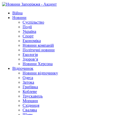
Війна
Новини
Суспільство
Події
Україна
Спорт
Економіка
Новини компаній
Політичні новини
Екологія
Здоров’я
Новини Херсона
Відпочинок
Новини відпочинку
Одеса
Затока
Грибівка
Коблеве
Трускавець
Моршин
Східниця
Свалява
Шаян