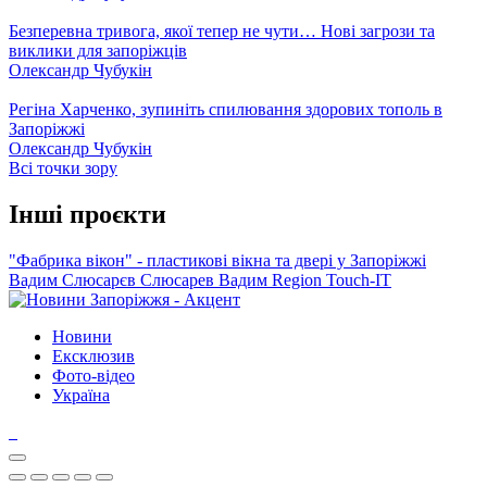
Безперевна тривога, якої тепер не чути… Нові загрози та
виклики для запоріжців
Олександр Чубукін
Регіна Харченко, зупиніть спилювання здорових тополь в
Запоріжжі
Олександр Чубукін
Всі точки зору
Інші проєкти
"Фабрика вікон" - пластикові вікна та двері у Запоріжжі
Вадим Слюсарєв
Слюсарев Вадим
Region
Touch-IT
Новини
Ексклюзив
Фото-відео
Україна