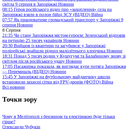
світла 9 серпня в Запоріжжі
Новини
08:15
Героя російського відео про «захоплення» села на
Запоріжжі взяли в полон бійці ЗСУ (ВІДЕО)
Війна
07:57
Як працюватиме громадський транспорт у Запоріжжі 9
серпня
Новини
8 Серпня
21:35
Чи стане Запоріжжя містом-героєм: Зеленський відповів
на петицію 25 тисяч українців
Новини
20:30
Вийшов із квартири та загубився: у Запоріжжі
поліцейські знайшли рідних малолітнього хлопчика
Новини
18:31
Понад 5 тисяч родин у Кушугумі та Балабиному знову зі
світлом після російського удару
Новини
17:05
Пасажирка показала, як виглядає купе потяга Запоріжжя
— Перемишль (ВІДЕО)
Новини
15:45
У Запоріжжі на футбольному майданчику школи
встановили захисні сітки від FPV-дронів (ФОТО)
Війна
Всі новини
Точки зору
Чому в Мелітополі з бензином та електрикою буде тільки
гірше?
Олександр Чубукін