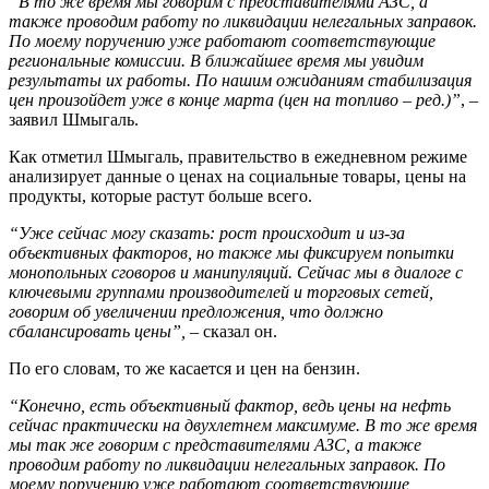
“В то же время мы говорим с представителями АЗС, а
также проводим работу по ликвидации нелегальных заправок.
По моему поручению уже работают соответствующие
региональные комиссии. В ближайшее время мы увидим
результаты их работы. По нашим ожиданиям стабилизация
цен произойдет уже в конце марта (цен на топливо – ред.)”
, –
заявил Шмыгаль.
Как отметил Шмыгаль, правительство в ежедневном режиме
анализирует данные о ценах на социальные товары, цены на
продукты, которые растут больше всего.
“Уже сейчас могу сказать: рост происходит и из-за
объективных факторов, но также мы фиксируем попытки
монопольных сговоров и манипуляций. Сейчас мы в диалоге с
ключевыми группами производителей и торговых сетей,
говорим об увеличении предложения, что должно
сбалансировать цены”, –
сказал он.
По его словам, то же касается и цен на бензин.
“Конечно, есть объективный фактор, ведь цены на нефть
сейчас практически на двухлетнем максимуме. В то же время
мы так же говорим с представителями АЗС, а также
проводим работу по ликвидации нелегальных заправок. По
моему поручению уже работают соответствующие