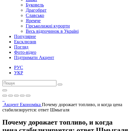
Буковель
Драгобрат
Славсько
Яремче
Гірськолижні курорти
Весь відпочинок в Україні
Популярне
Ексклюзив
Погляд
Фото-відео
Підтримати Акцент
РУС
УКР
Акцент
Економіка
Почему дорожает топливо, и когда цена
стабилизируется: ответ Шмыгаля
Почему дорожает топливо, и когда
цена стабилизируется: ответ Шмыгаля