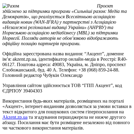
Проєкт
здійснено за підтримки програми «Сильніші разом: Медіа та
Демократія», що реалізується Всесвітньою асоціацією
видавців новин (WAN-IFRA) у партнерстві з Асоціацією
«Незалежні регіональні видавці України» (АНРВУ) та
Норвезькою асоціацією медіабізнесу (MBL) за підтримки
Норвегії. Погляди авторів не обов’язково відображають
офіційну позицію партнерів програми.
Офіційна зареєстрована назва видання: “Акцент”, доменне
ім’я: akzent.zp.ua, ідентифікатор онлайн-медіа в Реєстрі: R40-
06127. Поштова адреса: 49083, Україна, м. Дніпро, проспект
Слобожанський, буд. 40 А. Телефон: +38 (068) 859-24-88.
Головний редактор Чубукін Олександр
Управління сайтом здійснюється ТОВ “ГПП Акцент”, код
ЄДРПОУ 39404303
Використання будь-яких матеріалів, розміщених на порталі
«Акцент», інтернет-виданням дозволяється за умови вставки в
текст відкритого для пошукових систем гіперпосилання на
Akzent.zp.ua
та згадування першоджерела не нижче другого
абзацу. Посилання має бути розміщене незалежно від повного
чи часткового використання матеріалів.