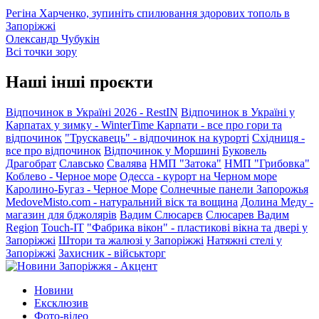
Регіна Харченко, зупиніть спилювання здорових тополь в
Запоріжжі
Олександр Чубукін
Всі точки зору
Наші інші проєкти
Відпочинок в Україні 2026 - RestIN
Відпочинок в Україні у
Карпатах у зимку - WinterTime
Карпати - все про гори та
відпочинок
"Трускавець" - відпочинок на курорті
Східниця -
все про відпочинок
Відпочинок у Моршині
Буковель
Драгобрат
Славсько
Свалява
НМП "Затока"
НМП "Грибовка"
Коблево - Черное море
Одесса - курорт на Черном море
Каролино-Бугаз - Черное Море
Солнечные панели Запорожья
MedoveMisto.com - натуральний віск та вощина
Долина Меду -
магазин для бджолярів
Вадим Слюсарєв
Слюсарев Вадим
Region
Touch-IT
"Фабрика вікон" - пластикові вікна та двері у
Запоріжжі
Штори та жалюзі у Запоріжжі
Натяжні стелі у
Запоріжжі
Захисник - військторг
Новини
Ексклюзив
Фото-відео