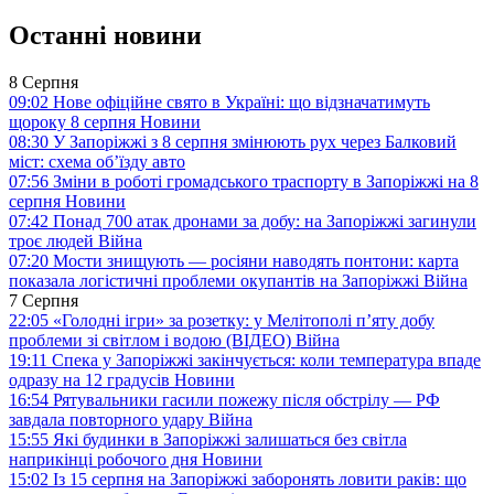
Останні новини
8 Серпня
09:02
Нове офіційне свято в Україні: що відзначатимуть
щороку 8 серпня
Новини
08:30
У Запоріжжі з 8 серпня змінюють рух через Балковий
міст: схема об’їзду
авто
07:56
Зміни в роботі громадського траспорту в Запоріжжі на 8
серпня
Новини
07:42
Понад 700 атак дронами за добу: на Запоріжжі загинули
троє людей
Війна
07:20
Мости знищують — росіяни наводять понтони: карта
показала логістичні проблеми окупантів на Запоріжжі
Війна
7 Серпня
22:05
«Голодні ігри» за розетку: у Мелітополі п’яту добу
проблеми зі світлом і водою (ВІДЕО)
Війна
19:11
Спека у Запоріжжі закінчується: коли температура впаде
одразу на 12 градусів
Новини
16:54
Рятувальники гасили пожежу після обстрілу — РФ
завдала повторного удару
Війна
15:55
Які будинки в Запоріжжі залишаться без світла
наприкінці робочого дня
Новини
15:02
Із 15 серпня на Запоріжжі заборонять ловити раків: що