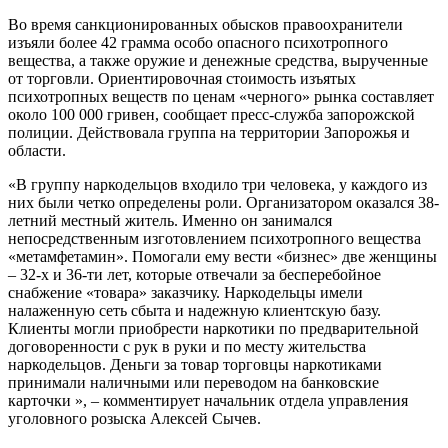
Во время санкционированных обысков правоохранители
изъяли более 42 грамма особо опасного психотропного
вещества, а также оружие и денежные средства, вырученные
от торговли. Ориентировочная стоимость изъятых
психотропных веществ по ценам «черного» рынка составляет
около 100 000 гривен, сообщает пресс-служба запорожской
полиции. Действовала группа на территории Запорожья и
области.
«В группу наркодельцов входило три человека, у каждого из
них были четко определены роли. Организатором оказался 38-
летний местный житель. Именно он занимался
непосредственным изготовлением психотропного вещества
«метамфетамин». Помогали ему вести «бизнес» две женщины
– 32-х и 36-ти лет, которые отвечали за бесперебойное
снабжение «товара» заказчику. Наркодельцы имели
налаженную сеть сбыта и надежную клиентскую базу.
Клиенты могли приобрести наркотики по предварительной
договоренности с рук в руки и по месту жительства
наркодельцов. Деньги за товар торговцы наркотиками
принимали наличными или переводом на банковские
карточки », – комментирует начальник отдела управления
уголовного розыска Алексей Сычев.