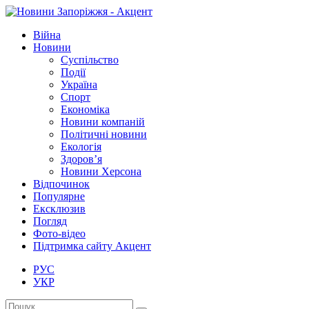
Війна
Новини
Суспільство
Події
Україна
Спорт
Економіка
Новини компаній
Політичні новини
Екологія
Здоров’я
Новини Херсона
Відпочинок
Популярне
Ексклюзив
Погляд
Фото-відео
Підтримка сайту Акцент
РУС
УКР