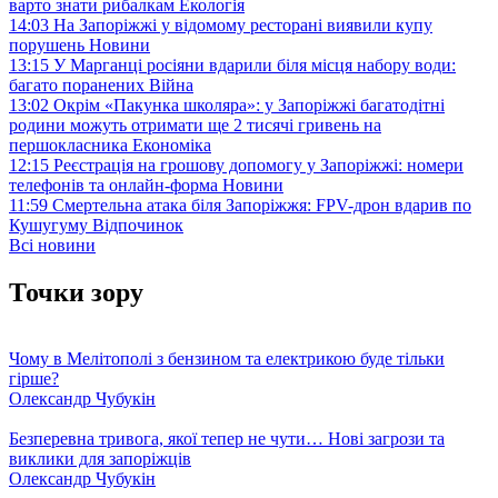
варто знати рибалкам
Екологія
14:03
На Запоріжжі у відомому ресторані виявили купу
порушень
Новини
13:15
У Марганці росіяни вдарили біля місця набору води:
багато поранених
Війна
13:02
Окрім «Пакунка школяра»: у Запоріжжі багатодітні
родини можуть отримати ще 2 тисячі гривень на
першокласника
Економіка
12:15
Реєстрація на грошову допомогу у Запоріжжі: номери
телефонів та онлайн-форма
Новини
11:59
Смертельна атака біля Запоріжжя: FPV-дрон вдарив по
Кушугуму
Відпочинок
Всі новини
Точки зору
Чому в Мелітополі з бензином та електрикою буде тільки
гірше?
Олександр Чубукін
Безперевна тривога, якої тепер не чути… Нові загрози та
виклики для запоріжців
Олександр Чубукін