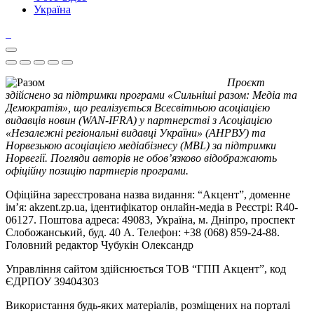
Україна
Проєкт
здійснено за підтримки програми «Сильніші разом: Медіа та
Демократія», що реалізується Всесвітньою асоціацією
видавців новин (WAN-IFRA) у партнерстві з Асоціацією
«Незалежні регіональні видавці України» (АНРВУ) та
Норвезькою асоціацією медіабізнесу (MBL) за підтримки
Норвегії. Погляди авторів не обов’язково відображають
офіційну позицію партнерів програми.
Офіційна зареєстрована назва видання: “Акцент”, доменне
ім’я: akzent.zp.ua, ідентифікатор онлайн-медіа в Реєстрі: R40-
06127. Поштова адреса: 49083, Україна, м. Дніпро, проспект
Слобожанський, буд. 40 А. Телефон: +38 (068) 859-24-88.
Головний редактор Чубукін Олександр
Управління сайтом здійснюється ТОВ “ГПП Акцент”, код
ЄДРПОУ 39404303
Використання будь-яких матеріалів, розміщених на порталі