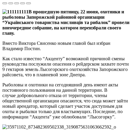
В прошедшую пятницу, 22 июня, охотники и
рыболовы Запорожской районной организации
“Українського товариства мисливців та рибалок” провели
внеочередное собрание, на котором переизбрали своего
главу.
Вместо Виктора Свисенко новым главой был избран
Владимир Постин.
Как стало известно “Акценту” возможной причиной смены
руководства послужили опасения о рейдерском захвате почти
9 гектаров земель Лысогорского охотхозяйства Запорожского
райсовета, что в плавневой зоне Днепра.
Рыболовы и охотники на сегодняшний день имеют акты
постоянного пользования на данной территории. В
случае добровольного отказа от территории, члены
общественной организации опасаются, что сюда может зайти
новый арендатор, который сделает участок доступным для
охоты и рыбалки только для властьимущих. Последние, по
информации “Акцента” уже облюбовали “Лысогорку”.