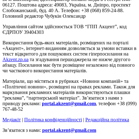
06127. Поштова адреса: 49083, Україна, м. Дніпро, проспект
Слобожанський, буд. 40 А. Телефон: +38 (068) 859-24-88.
Головний редактор Чубукін Олександр
Управління сайтом здійснюється ТОВ “ГПП Акцент”, код
ЄДРПОУ 39404303
Використання будь-яких матеріалів, розміщених на порталі
«Акцент», інтернет-виданням дозволяється за умови вставки в
текст відкритого для пошукових систем гіперпосилання на
Akzent.zp.ua
та згадування першоджерела не нижче другого
абзацу. Посилання має бути розміщене незалежно від повного
чи часткового використання матеріалів.
Матеріали, що містяться в рубриках «Новини компаній» та
«Політичні новини», розміщені на правах реклами. Також для
маркування рекламних матеріалів використвуються плашки
“реклама”, “партнерський матеріал”. Зв’язатися з нами з
приводу реклами:
portal.akzent@gmail.com
, телефон +38 (099)
767-48-52
Медіакіт
|
Політика конфіденційності
|
Редакційна політика
Зв’язатися з нами:
portal.akzent@gmail.com