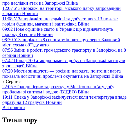
про наслідки атак на Запоріжжі
Війна
12:07
У Запоріжжі на території міського парку запровадили
карантин
Новини
11:08
У Запоріжжі та передмісті за добу сталося 13 пожеж:
горіли будинки, магазин і вантажівка
Війна
09:02
Нове офіційне свято в Україні: що відзначатимуть
щороку 8 серпня
Новини
08:30
У Запоріжжі з 8 серпня змінюють рух через Балковий
міст: схема об’їзду
авто
07:56
Зміни в роботі громадського траспорту в Запоріжжі на 8
серпня
Новини
07:42
Понад 700 атак дронами за добу: на Запоріжжі загинули
троє людей
Війна
07:20
Мости знищують — росіяни наводять понтони: карта
показала логістичні проблеми окупантів на Запоріжжі
Війна
7 Серпня
22:05
«Голодні ігри» за розетку: у Мелітополі п’яту добу
проблеми зі світлом і водою (ВІДЕО)
Війна
19:11
Спека у Запоріжжі закінчується: коли температура впаде
одразу на 12 градусів
Новини
Всі новини
Точки зору