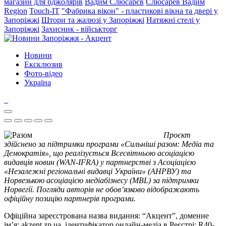
магазин для бджолярів
Вадим Слюсарєв
Слюсарев Вадим
Region
Touch-IT
"Фабрика вікон" - пластикові вікна та двері у
Запоріжжі
Штори та жалюзі у Запоріжжі
Натяжні стелі у
Запоріжжі
Захисник - військторг
Новини
Ексклюзив
Фото-відео
Україна
Проєкт
здійснено за підтримки програми «Сильніші разом: Медіа та
Демократія», що реалізується Всесвітньою асоціацією
видавців новин (WAN-IFRA) у партнерстві з Асоціацією
«Незалежні регіональні видавці України» (АНРВУ) та
Норвезькою асоціацією медіабізнесу (MBL) за підтримки
Норвегії. Погляди авторів не обов’язково відображають
офіційну позицію партнерів програми.
Офіційна зареєстрована назва видання: “Акцент”, доменне
ім’я: akzent.zp.ua, ідентифікатор онлайн-медіа в Реєстрі: R40-