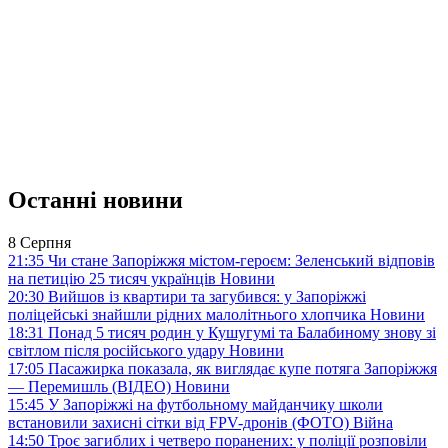
Останні новини
8 Серпня
21:35
Чи стане Запоріжжя містом-героєм: Зеленський відповів
на петицію 25 тисяч українців
Новини
20:30
Вийшов із квартири та загубився: у Запоріжжі
поліцейські знайшли рідних малолітнього хлопчика
Новини
18:31
Понад 5 тисяч родин у Кушугумі та Балабиному знову зі
світлом після російського удару
Новини
17:05
Пасажирка показала, як виглядає купе потяга Запоріжжя
— Перемишль (ВІДЕО)
Новини
15:45
У Запоріжжі на футбольному майданчику школи
встановили захисні сітки від FPV-дронів (ФОТО)
Війна
14:50
Троє загиблих і четверо поранених: у поліції розповіли