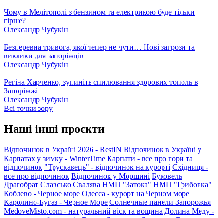
Чому в Мелітополі з бензином та електрикою буде тільки
гірше?
Олександр Чубукін
Безперевна тривога, якої тепер не чути… Нові загрози та
виклики для запоріжців
Олександр Чубукін
Регіна Харченко, зупиніть спилювання здорових тополь в
Запоріжжі
Олександр Чубукін
Всі точки зору
Наші інші проєкти
Відпочинок в Україні 2026 - RestIN
Відпочинок в Україні у
Карпатах у зимку - WinterTime
Карпати - все про гори та
відпочинок
"Трускавець" - відпочинок на курорті
Східниця -
все про відпочинок
Відпочинок у Моршині
Буковель
Драгобрат
Славсько
Свалява
НМП "Затока"
НМП "Грибовка"
Коблево - Черное море
Одесса - курорт на Черном море
Каролино-Бугаз - Черное Море
Солнечные панели Запорожья
MedoveMisto.com - натуральний віск та вощина
Долина Меду -