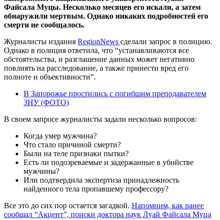
Файсала Муцы. Несколько месяцев его искали, а затем
обнаружили мертвым. Однако никаких подробностей его
смерти не сообщалось.
Журналисты издания
RegionNews
сделали запрос в полицию.
Однако в полиция ответила, что “устанавливаются все
обстоятельства, и разглашение данных может негативно
повлиять на расследование, а также принести вред его
полноте и объективности”.
В Запорожье простились с погибшим преподавателем
ЗНУ (ФОТО)
В своем запросе журналисты задали несколько вопросов:
Когда умер мужчина?
Что стало причиной смерти?
Были на теле признаки пытки?
Есть ли подозреваемые и задержанные в убийстве
мужчины?
Или подтвердила экспертиза принадлежность
найденного тела пропавшему профессору?
Все это до сих пор остается загадкой.
Напомним, как ранее
сообщал “Акцент”, поиски доктора наук Луай Файсала Муца