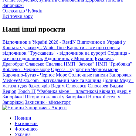
Запоріжжі
Олександр Чубукін
Всі точки зору
Наші інші проєкти
Відпочинок в Україні 2026 - RestIN
Відпочинок в Україні у
Карпатах у зимку - WinterTime
Карпати - все про гори та
відпочинок
"Трускавець" - відпочинок на курорті
Східниця -
все про відпочинок
Відпочинок у Моршині
Буковель
Драгобрат
Славсько
Свалява
НМП "Затока"
НМП "Грибовка"
Коблево - Черное море
Одесса - курорт на Черном море
Каролино-Бугаз - Черное Море
Солнечные панели Запорожья
MedoveMisto.com - натуральний віск та вощина
Долина Меду -
магазин для бджолярів
Вадим Слюсарєв
Слюсарев Вадим
Region
Touch-IT
"Фабрика вікон" - пластикові вікна та двері у
Запоріжжі
Штори та жалюзі у Запоріжжі
Натяжні стелі у
Запоріжжі
Захисник - військторг
Новини
Ексклюзив
Фото-відео
Україна