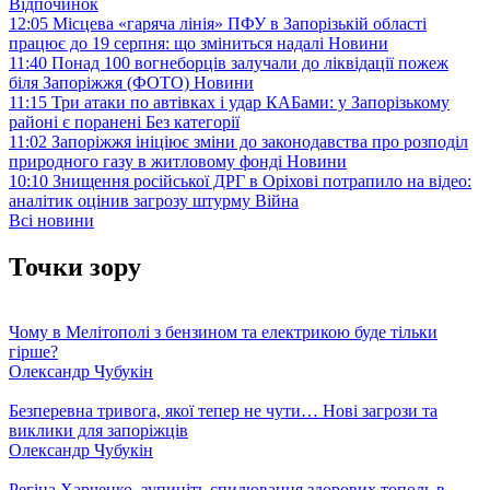
Відпочинок
12:05
Місцева «гаряча лінія» ПФУ в Запорізькій області
працює до 19 серпня: що зміниться надалі
Новини
11:40
Понад 100 вогнеборців залучали до ліквідації пожеж
біля Запоріжжя (ФОТО)
Новини
11:15
Три атаки по автівках і удар КАБами: у Запорізькому
районі є поранені
Без категорії
11:02
Запоріжжя ініціює зміни до законодавства про розподіл
природного газу в житловому фонді
Новини
10:10
Знищення російської ДРГ в Оріхові потрапило на відео:
аналітик оцінив загрозу штурму
Війна
Всі новини
Точки зору
Чому в Мелітополі з бензином та електрикою буде тільки
гірше?
Олександр Чубукін
Безперевна тривога, якої тепер не чути… Нові загрози та
виклики для запоріжців
Олександр Чубукін
Регіна Харченко, зупиніть спилювання здорових тополь в