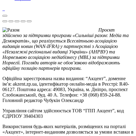
Проєкт
здійснено за підтримки програми «Сильніші разом: Медіа та
Демократія», що реалізується Всесвітньою асоціацією
видавців новин (WAN-IFRA) у партнерстві з Асоціацією
«Незалежні регіональні видавці України» (АНРВУ) та
Норвезькою асоціацією медіабізнесу (MBL) за підтримки
Норвегії. Погляди авторів не обов’язково відображають
офіційну позицію партнерів програми.
Офіційна зареєстрована назва видання: “Акцент”, доменне
ім’я: akzent.zp.ua, ідентифікатор онлайн-медіа в Реєстрі: R40-
06127. Поштова адреса: 49083, Україна, м. Дніпро, проспект
Слобожанський, буд. 40 А. Телефон: +38 (068) 859-24-88.
Головний редактор Чубукін Олександр
Управління сайтом здійснюється ТОВ “ГПП Акцент”, код
ЄДРПОУ 39404303
Використання будь-яких матеріалів, розміщених на порталі
«Акцент», інтернет-виданням дозволяється за умови вставки в