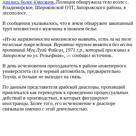
длились более 4 месяцев.
Полиция обнаружила тело возле с.
Владимирское, Широковской ОТГ, Запорожского района, в
лесополосе.
В сообщении указывалось, что в земле обнаружен закопанный
труп неизвестного мужчины в нижнем белье.
«Из-за загрязненности невозможно выявить, есть ли на теле
телесные повреждения. Вероятно трупом является без вести
пропавший Муц Луай Файсал, 1971 г.р., который проживал в
Запорожье по ул. Рельефная»,
— сообщил источник.
В день исчезновения преподаватель в районе инженерного
университета сел в черный автомобиль, предварительно
Toyota, и больше не выходил на связь.
По данным представителя арабской диаспоры, пропавший
привлекался как переводчик к проведению процессуальных
действий в производствах, в которых фигурируют
иностранцы. Более того, его исчезновение в диаспоре
связывали именно с этой деятельностью.