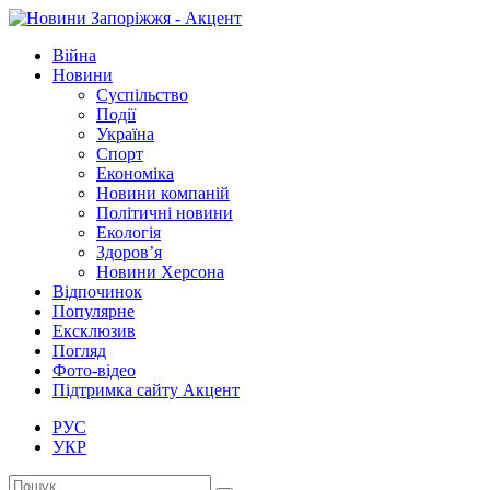
Війна
Новини
Суспільство
Події
Україна
Спорт
Економіка
Новини компаній
Політичні новини
Екологія
Здоров’я
Новини Херсона
Відпочинок
Популярне
Ексклюзив
Погляд
Фото-відео
Підтримка сайту Акцент
РУС
УКР