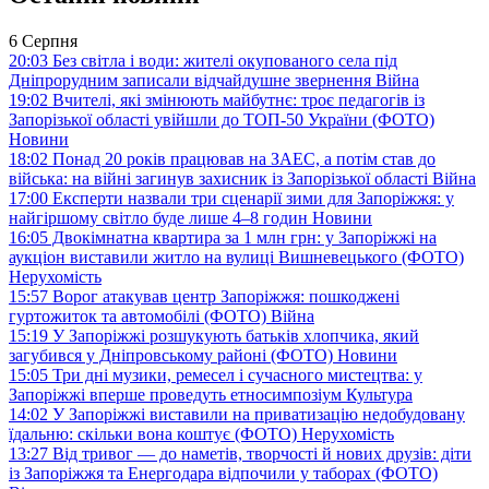
6 Серпня
20:03
Без світла і води: жителі окупованого села під
Дніпрорудним записали відчайдушне звернення
Війна
19:02
Вчителі, які змінюють майбутнє: троє педагогів із
Запорізької області увійшли до ТОП-50 України (ФОТО)
Новини
18:02
Понад 20 років працював на ЗАЕС, а потім став до
війська: на війні загинув захисник із Запорізької області
Війна
17:00
Експерти назвали три сценарії зими для Запоріжжя: у
найгіршому світло буде лише 4–8 годин
Новини
16:05
Двокімнатна квартира за 1 млн грн: у Запоріжжі на
аукціон виставили житло на вулиці Вишневецького (ФОТО)
Нерухомість
15:57
Ворог атакував центр Запоріжжя: пошкоджені
гуртожиток та автомобілі (ФОТО)
Війна
15:19
У Запоріжжі розшукують батьків хлопчика, який
загубився у Дніпровському районі (ФОТО)
Новини
15:05
Три дні музики, ремесел і сучасного мистецтва: у
Запоріжжі вперше проведуть етносимпозіум
Культура
14:02
У Запоріжжі виставили на приватизацію недобудовану
їдальню: скільки вона коштує (ФОТО)
Нерухомість
13:27
Від тривог — до наметів, творчості й нових друзів: діти
із Запоріжжя та Енергодара відпочили у таборах (ФОТО)