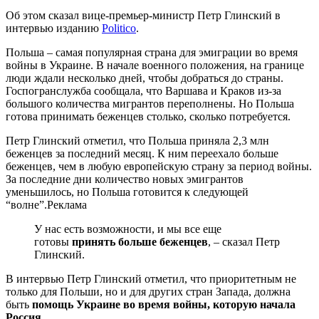
Об этом сказал вице-премьер-министр Петр Глинский в
интервью изданию
Politico
.
Польша – самая популярная страна для эмиграции во время
войны в Украине. В начале военного положения, на границе
люди ждали несколько дней, чтобы добраться до страны.
Госпогранслужба сообщала, что Варшава и Краков из-за
большого количества мигрантов переполнены. Но Польша
готова принимать беженцев столько, сколько потребуется.
Петр Глинский отметил, что Польша приняла 2,3 млн
беженцев за последний месяц. К ним переехало больше
беженцев, чем в любую европейскую страну за период войны.
За последние дни количество новых эмигрантов
уменьшилось, но Польша готовится к следующей
“волне”.Реклама
У нас есть возможности, и мы все еще
готовы
принять больше беженцев
, – сказал Петр
Глинский.
В интервью Петр Глинский отметил, что приоритетным не
только для Польши, но и для других стран Запада, должна
быть
помощь Украине во время войны, которую начала
Россия.