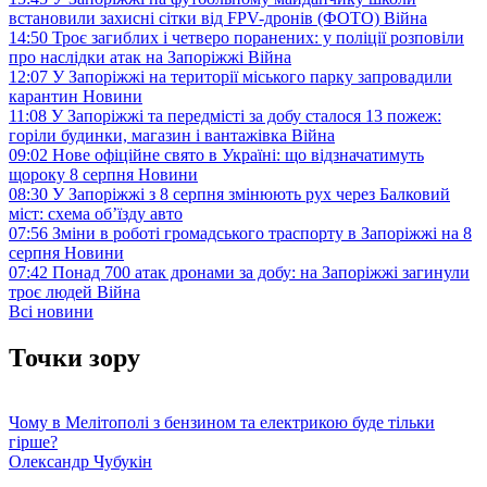
встановили захисні сітки від FPV-дронів (ФОТО)
Війна
14:50
Троє загиблих і четверо поранених: у поліції розповіли
про наслідки атак на Запоріжжі
Війна
12:07
У Запоріжжі на території міського парку запровадили
карантин
Новини
11:08
У Запоріжжі та передмісті за добу сталося 13 пожеж:
горіли будинки, магазин і вантажівка
Війна
09:02
Нове офіційне свято в Україні: що відзначатимуть
щороку 8 серпня
Новини
08:30
У Запоріжжі з 8 серпня змінюють рух через Балковий
міст: схема об’їзду
авто
07:56
Зміни в роботі громадського траспорту в Запоріжжі на 8
серпня
Новини
07:42
Понад 700 атак дронами за добу: на Запоріжжі загинули
троє людей
Війна
Всі новини
Точки зору
Чому в Мелітополі з бензином та електрикою буде тільки
гірше?
Олександр Чубукін