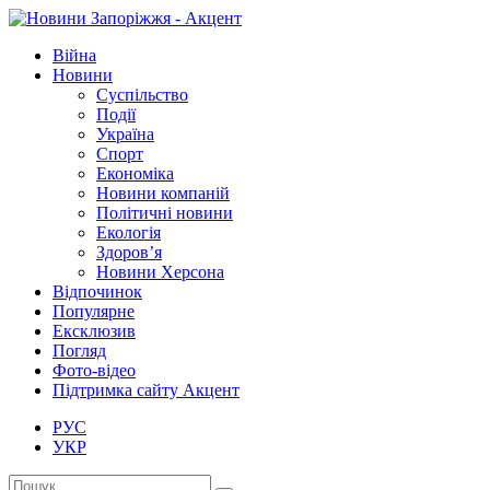
Війна
Новини
Суспільство
Події
Україна
Спорт
Економіка
Новини компаній
Політичні новини
Екологія
Здоров’я
Новини Херсона
Відпочинок
Популярне
Ексклюзив
Погляд
Фото-відео
Підтримка сайту Акцент
РУС
УКР