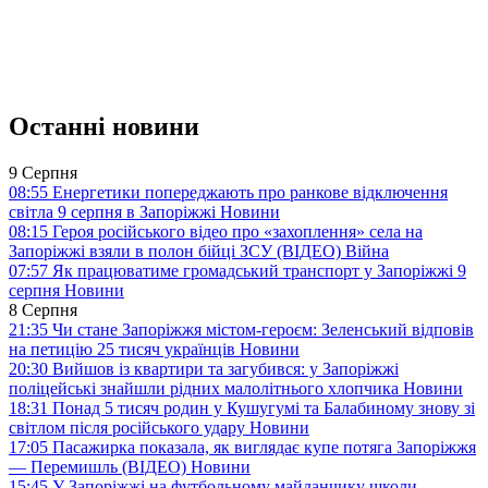
Останні новини
9 Серпня
08:55
Енергетики попереджають про ранкове відключення
світла 9 серпня в Запоріжжі
Новини
08:15
Героя російського відео про «захоплення» села на
Запоріжжі взяли в полон бійці ЗСУ (ВІДЕО)
Війна
07:57
Як працюватиме громадський транспорт у Запоріжжі 9
серпня
Новини
8 Серпня
21:35
Чи стане Запоріжжя містом-героєм: Зеленський відповів
на петицію 25 тисяч українців
Новини
20:30
Вийшов із квартири та загубився: у Запоріжжі
поліцейські знайшли рідних малолітнього хлопчика
Новини
18:31
Понад 5 тисяч родин у Кушугумі та Балабиному знову зі
світлом після російського удару
Новини
17:05
Пасажирка показала, як виглядає купе потяга Запоріжжя
— Перемишль (ВІДЕО)
Новини
15:45
У Запоріжжі на футбольному майданчику школи