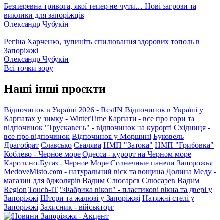
Безперевна тривога, якої тепер не чути… Нові загрози та
виклики для запоріжців
Олександр Чубукін
Регіна Харченко, зупиніть спилювання здорових тополь в
Запоріжжі
Олександр Чубукін
Всі точки зору
Наші інші проєкти
Відпочинок в Україні 2026 - RestIN
Відпочинок в Україні у
Карпатах у зимку - WinterTime
Карпати - все про гори та
відпочинок
"Трускавець" - відпочинок на курорті
Східниця -
все про відпочинок
Відпочинок у Моршині
Буковель
Драгобрат
Славсько
Свалява
НМП "Затока"
НМП "Грибовка"
Коблево - Черное море
Одесса - курорт на Черном море
Каролино-Бугаз - Черное Море
Солнечные панели Запорожья
MedoveMisto.com - натуральний віск та вощина
Долина Меду -
магазин для бджолярів
Вадим Слюсарєв
Слюсарев Вадим
Region
Touch-IT
"Фабрика вікон" - пластикові вікна та двері у
Запоріжжі
Штори та жалюзі у Запоріжжі
Натяжні стелі у
Запоріжжі
Захисник - військторг