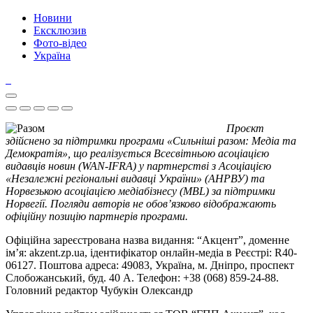
Новини
Ексклюзив
Фото-відео
Україна
Проєкт
здійснено за підтримки програми «Сильніші разом: Медіа та
Демократія», що реалізується Всесвітньою асоціацією
видавців новин (WAN-IFRA) у партнерстві з Асоціацією
«Незалежні регіональні видавці України» (АНРВУ) та
Норвезькою асоціацією медіабізнесу (MBL) за підтримки
Норвегії. Погляди авторів не обов’язково відображають
офіційну позицію партнерів програми.
Офіційна зареєстрована назва видання: “Акцент”, доменне
ім’я: akzent.zp.ua, ідентифікатор онлайн-медіа в Реєстрі: R40-
06127. Поштова адреса: 49083, Україна, м. Дніпро, проспект
Слобожанський, буд. 40 А. Телефон: +38 (068) 859-24-88.
Головний редактор Чубукін Олександр