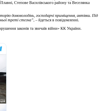
, Плавні, Степове Василівського району та Веселянка
иторію домоволодінь, господарчі приміщення, автівки. Під
жньої треті стегна”
, – йдеться в повідомленні.
орушення законів та звичаїв війни» КК України.