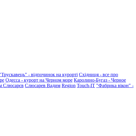
"Трускавець" - відпочинок на курорті
Східниця - все про
ре
Одесса - курорт на Черном море
Каролино-Бугаз - Черное
м Слюсарєв
Слюсарев Вадим
Region
Touch-IT
"Фабрика вікон" -