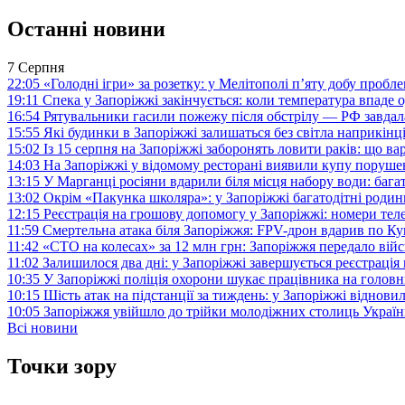
Останні новини
7 Серпня
22:05
«Голодні ігри» за розетку: у Мелітополі п’яту добу пробл
19:11
Спека у Запоріжжі закінчується: коли температура впаде о
16:54
Рятувальники гасили пожежу після обстрілу — РФ завдал
15:55
Які будинки в Запоріжжі залишаться без світла наприкінц
15:02
Із 15 серпня на Запоріжжі заборонять ловити раків: що в
14:03
На Запоріжжі у відомому ресторані виявили купу поруш
13:15
У Марганці росіяни вдарили біля місця набору води: баг
13:02
Окрім «Пакунка школяра»: у Запоріжжі багатодітні роди
12:15
Реєстрація на грошову допомогу у Запоріжжі: номери те
11:59
Смертельна атака біля Запоріжжя: FPV-дрон вдарив по 
11:42
«СТО на колесах» за 12 млн грн: Запоріжжя передало ві
11:02
Залишилося два дні: у Запоріжжі завершується реєстрація
10:35
У Запоріжжі поліція охорони шукає працівника на голов
10:15
Шість атак на підстанції за тиждень: у Запоріжжі віднови
10:05
Запоріжжя увійшло до трійки молодіжних столиць Україн
Всі новини
Точки зору