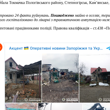
, Мала Токмачка Пологівського району, Степногірськ, Кам’янське
стровано 24 факти руйнувань.
Пошкоджено
майно в оселях, тер
ого госпіталізовано до лікарні з травматичною ампутацією ни
нтовані працівниками поліції. Правова кваліфікація – ст.438 «П