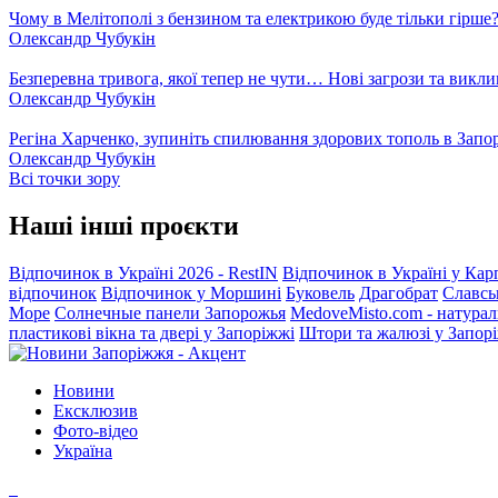
Чому в Мелітополі з бензином та електрикою буде тільки гірше
Олександр Чубукін
Безперевна тривога, якої тепер не чути… Нові загрози та викли
Олександр Чубукін
Регіна Харченко, зупиніть спилювання здорових тополь в Запо
Олександр Чубукін
Всі точки зору
Наші інші проєкти
Відпочинок в Україні 2026 - RestIN
Відпочинок в Україні у Кар
відпочинок
Відпочинок у Моршині
Буковель
Драгобрат
Славсь
Море
Солнечные панели Запорожья
MedoveMisto.com - натурал
пластикові вікна та двері у Запоріжжі
Штори та жалюзі у Запор
Новини
Ексклюзив
Фото-відео
Україна