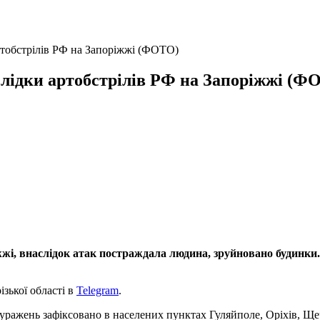
ртобстрілів РФ на Запоріжжі (ФОТО)
слідки артобстрілів РФ на Запоріжжі (Ф
жжі, внаслідок атак постраждала людина, зруйновано будинки.
зької області в
Telegram
.
ь уражень зафіксовано в населених пунктах Гуляйполе, Оріхів, Щ