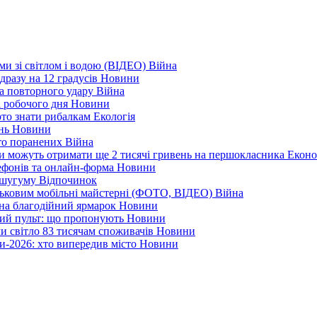
еми зі світлом і водою (ВІДЕО)
Війна
дразу на 12 градусів
Новини
а повторного удару
Війна
і робочого дня
Новини
арто знати рибалкам
Екологія
ень
Новини
ато поранених
Війна
ни можуть отримати ще 2 тисячі гривень на першокласника
Еконо
лефонів та онлайн-форма
Новини
Кушугуму
Відпочинок
йськовим мобільні майстерні (ФОТО, ВІДЕО)
Війна
 на благодійний ярмарок
Новини
ний пульт: що пропонують
Новини
ли світло 83 тисячам споживачів
Новини
и-2026: хто випередив місто
Новини