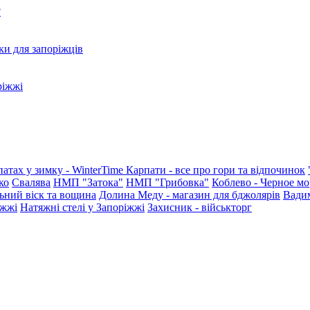
?
ки для запоріжців
ріжжі
патах у зимку - WinterTime
Карпати - все про гори та відпочинок
ко
Свалява
НМП "Затока"
НМП "Грибовка"
Коблево - Черное мо
ьний віск та вощина
Долина Меду - магазин для бджолярів
Вади
іжжі
Натяжні стелі у Запоріжжі
Захисник - військторг