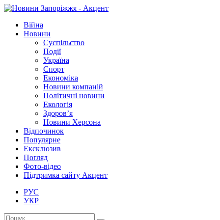
Війна
Новини
Суспільство
Події
Україна
Спорт
Економіка
Новини компаній
Політичні новини
Екологія
Здоров’я
Новини Херсона
Відпочинок
Популярне
Ексклюзив
Погляд
Фото-відео
Підтримка сайту Акцент
РУС
УКР