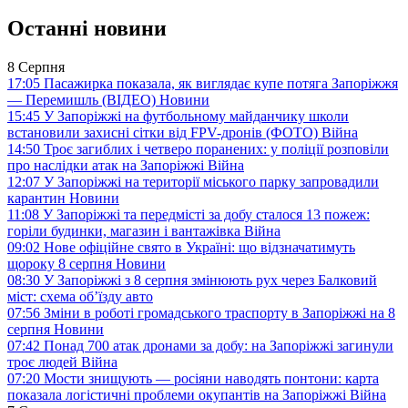
Останні новини
8 Серпня
17:05
Пасажирка показала, як виглядає купе потяга Запоріжжя
— Перемишль (ВІДЕО)
Новини
15:45
У Запоріжжі на футбольному майданчику школи
встановили захисні сітки від FPV-дронів (ФОТО)
Війна
14:50
Троє загиблих і четверо поранених: у поліції розповіли
про наслідки атак на Запоріжжі
Війна
12:07
У Запоріжжі на території міського парку запровадили
карантин
Новини
11:08
У Запоріжжі та передмісті за добу сталося 13 пожеж:
горіли будинки, магазин і вантажівка
Війна
09:02
Нове офіційне свято в Україні: що відзначатимуть
щороку 8 серпня
Новини
08:30
У Запоріжжі з 8 серпня змінюють рух через Балковий
міст: схема об’їзду
авто
07:56
Зміни в роботі громадського траспорту в Запоріжжі на 8
серпня
Новини
07:42
Понад 700 атак дронами за добу: на Запоріжжі загинули
троє людей
Війна
07:20
Мости знищують — росіяни наводять понтони: карта
показала логістичні проблеми окупантів на Запоріжжі
Війна