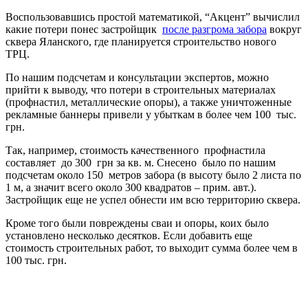
Воспользовавшись простой математикой, “Акцент” вычислил
какие потери понес застройщик
после разгрома забора
вокруг
сквера Яланского, где планируется строительство нового
ТРЦ.
По нашим подсчетам и консультации экспертов, можно
прийти к выводу, что потери в строительных материалах
(профнастил, металлические опоры), а также уничтоженные
рекламные баннеры привели у убыткам в более чем 100 тыс.
грн.
Так, например, стоимость качественного профнастила
составляет до 300 грн за кв. м. Снесено было по нашим
подсчетам около 150 метров забора (в высоту было 2 листа по
1 м, а значит всего около 300 квадратов – прим. авт.).
Застройщик еще не успел обнести им всю территорию сквера.
Кроме того были повреждены сваи и опоры, коих было
установлено несколько десятков. Если добавить еще
стоимость строительных работ, то выходит сумма более чем в
100 тыс. грн.