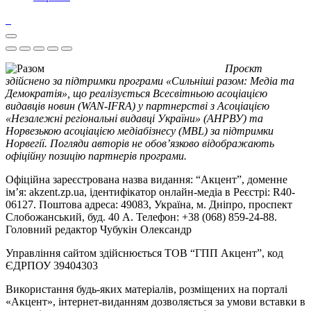
Проєкт
здійснено за підтримки програми «Сильніші разом: Медіа та
Демократія», що реалізується Всесвітньою асоціацією
видавців новин (WAN-IFRA) у партнерстві з Асоціацією
«Незалежні регіональні видавці України» (АНРВУ) та
Норвезькою асоціацією медіабізнесу (MBL) за підтримки
Норвегії. Погляди авторів не обов’язково відображають
офіційну позицію партнерів програми.
Офіційна зареєстрована назва видання: “Акцент”, доменне
ім’я: akzent.zp.ua, ідентифікатор онлайн-медіа в Реєстрі: R40-
06127. Поштова адреса: 49083, Україна, м. Дніпро, проспект
Слобожанський, буд. 40 А. Телефон: +38 (068) 859-24-88.
Головний редактор Чубукін Олександр
Управління сайтом здійснюється ТОВ “ГПП Акцент”, код
ЄДРПОУ 39404303
Використання будь-яких матеріалів, розміщених на порталі
«Акцент», інтернет-виданням дозволяється за умови вставки в