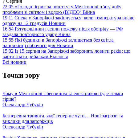
7 Серпня
22:05
«Голодні ігри» за розетку: у Мелітополі п’яту добу
проблеми зі світлом і водою (ВІДЕО)
Війна
19:11
Спека у Запоріжжі закінчується: коли температура впаде
одразу на 12 градусів
Новини
16:54
Рятувальники гасили пожежу після обстрілу — РФ
завдала повторного удару
Війна
15:55
Які будинки в Запоріжжі залишаться без світла
наприкінці робочого дня
Новини
15:02
Із 15 серпня на Запоріжжі заборонять ловити раків: що
варто знати рибалкам
Екологія
Всі новини
Точки зору
Чому в Мелітополі з бензином та електрикою буде тільки
гірше?
Олександр Чубукін
Безперевна тривога, якої тепер не чути… Нові загрози та
виклики для запоріжців
Олександр Чубукін
Регіна Харченко, зупиніть спилювання здорових тополь в