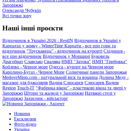
Запоріжжі
Олександр Чубукін
Всі точки зору
Наші інші проєкти
Відпочинок в Україні 2026 - RestIN
Відпочинок в Україні у
Карпатах у зимку - WinterTime
Карпати - все про гори та
відпочинок
"Трускавець" - відпочинок на курорті
Східниця -
все про відпочинок
Відпочинок у Моршині
Буковель
Драгобрат
Славсько
Свалява
НМП "Затока"
НМП "Грибовка"
Коблево - Черное море
Одесса - курорт на Черном море
Каролино-Бугаз - Черное Море
Солнечные панели Запорожья
MedoveMisto.com - натуральний віск та вощина
Долина Меду -
магазин для бджолярів
Вадим Слюсарєв
Слюсарев Вадим
Region
Touch-IT
"Фабрика вікон" - пластикові вікна та двері у
Запоріжжі
Штори та жалюзі у Запоріжжі
Натяжні стелі у
Запоріжжі
Захисник - військторг
Новини
Ексклюзив
Фото-відео
Україна