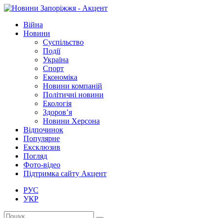
Війна
Новини
Суспільство
Події
Україна
Спорт
Економіка
Новини компаній
Політичні новини
Екологія
Здоров’я
Новини Херсона
Відпочинок
Популярне
Ексклюзив
Погляд
Фото-відео
Підтримка сайту Акцент
РУС
УКР