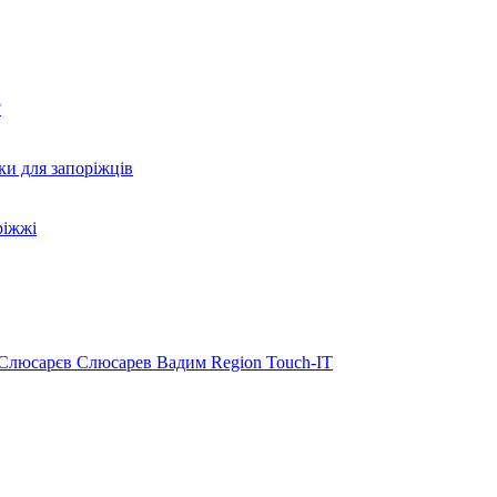
?
ки для запоріжців
ріжжі
Слюсарєв
Слюсарев Вадим
Region
Touch-IT