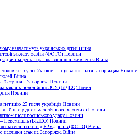
чому навчатимуть українських дітей
Війна
иторії закладу освіти (ФОТО)
Новини
ія двічі за день втрачала зовнішнє живлення
Війна
 чоловіків з усієї України — що варто знати запоріжцям
Новини
 людей
Війна
а 9 серпня в Запоріжжі
Новини
жжі взяли в полон бійці ЗСУ (ВІДЕО)
Війна
ерпня
Новини
а петицію 25 тисяч українців
Новини
кі знайшли рідних малолітнього хлопчика
Новини
вітлом після російського удару
Новини
я — Перемишль (ВІДЕО)
Новини
ли захисні сітки від FPV-дронів (ФОТО)
Війна
ро наслідки атак на Запоріжжі
Війна