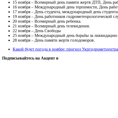
15 ноября – Всемирный день памяти жертв ДТП, День раб
16 ноября – Международный день терпимости, День работ
17 ноября – День студента, международный день студент
19 ноября – День работников гидрометеорологической сл
20 ноября – Всемирный день ребенка.
21 ноября – Всемирный день телевидения.
22 ноября – День Свободы
25 ноября – Международный день борьбы за ликвидацию
28 ноября – День памяти жертв голодоморов.
Какой будет погода в ноябре: прогноз Укргидрометцентра
Подписывайтесь на Акцент в