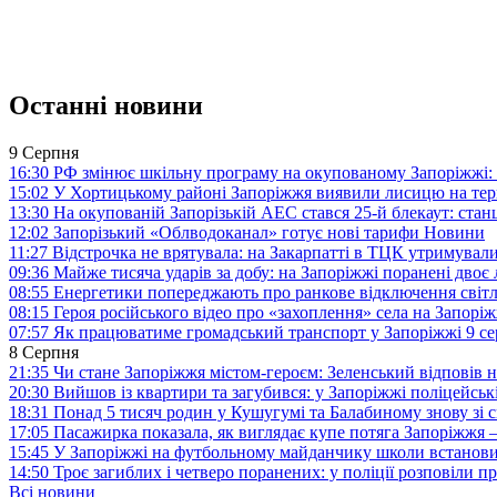
Останні новини
9 Серпня
16:30
РФ змінює шкільну програму на окупованому Запоріжжі: 
15:02
У Хортицькому районі Запоріжжя виявили лисицю на тер
13:30
На окупованій Запорізькій АЕС стався 25-й блекаут: станц
12:02
Запорізький «Облводоканал» готує нові тарифи
Новини
11:27
Відстрочка не врятувала: на Закарпатті в ТЦК утримували
09:36
Майже тисяча ударів за добу: на Запоріжжі поранені двоє
08:55
Енергетики попереджають про ранкове відключення світл
08:15
Героя російського відео про «захоплення» села на Запорі
07:57
Як працюватиме громадський транспорт у Запоріжжі 9 с
8 Серпня
21:35
Чи стане Запоріжжя містом-героєм: Зеленський відповів н
20:30
Вийшов із квартири та загубився: у Запоріжжі поліцейсь
18:31
Понад 5 тисяч родин у Кушугумі та Балабиному знову зі с
17:05
Пасажирка показала, як виглядає купе потяга Запоріжж
15:45
У Запоріжжі на футбольному майданчику школи встанови
14:50
Троє загиблих і четверо поранених: у поліції розповіли п
Всі новини