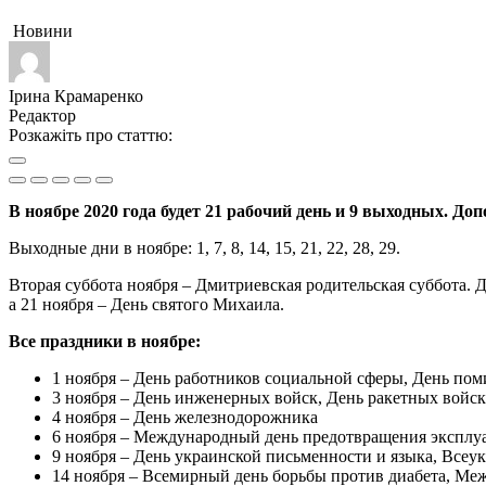
Новини
Ірина Крамаренко
Редактор
Розкажіть про статтю:
В ноябре 2020 года будет 21 рабочий день и 9 выходных. Д
Выходные дни в ноябре: 1, 7, 8, 14, 15, 21, 22, 28, 29.
Вторая суббота ноября – Дмитриевская родительская суббота. 
а 21 ноября – День святого Михаила.
Все праздники в ноябре:
1 ноября – День работников социальной сферы, День пом
3 ноября – День инженерных войск, День ракетных войск
4 ноября – День железнодорожника
6 ноября – Международный день предотвращения эксплу
9 ноября – День украинской письменности и языка, Всеу
14 ноября – Всемирный день борьбы против диабета, Ме