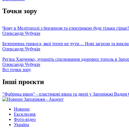
Точки зору
Чому в Мелітополі з бензином та електрикою буде тільки гірше
Олександр Чубукін
Безперевна тривога, якої тепер не чути… Нові загрози та викли
Олександр Чубукін
Регіна Харченко, зупиніть спилювання здорових тополь в Запо
Олександр Чубукін
Всі точки зору
Інші проєкти
"Фабрика вікон" - пластикові вікна та двері у Запоріжжі
Вадим 
Новини
Ексклюзив
Фото-відео
Україна