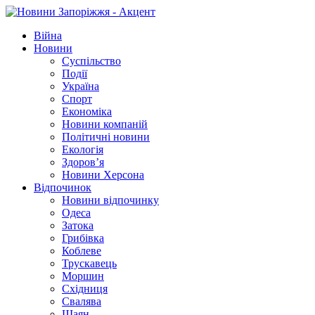
Війна
Новини
Суспільство
Події
Україна
Спорт
Економіка
Новини компаній
Політичні новини
Екологія
Здоров’я
Новини Херсона
Відпочинок
Новини відпочинку
Одеса
Затока
Грибівка
Коблеве
Трускавець
Моршин
Східниця
Свалява
Шаян