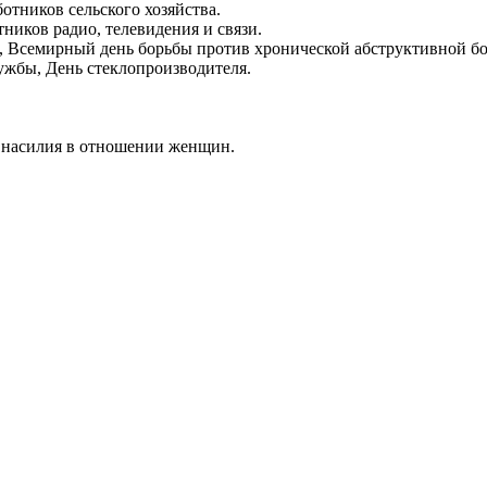
отников сельского хозяйства.
ников радио, телевидения и связи.
а, Всемирный день борьбы против хронической абструктивной бо
ужбы, День стеклопроизводителя.
 насилия в отношении женщин.