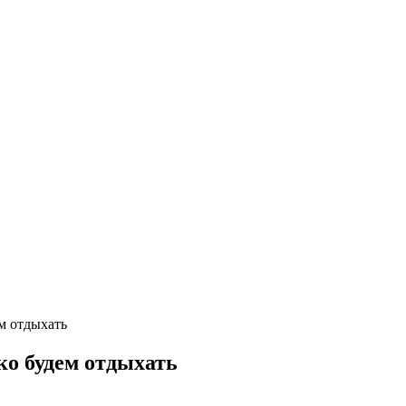
м отдыхать
ко будем отдыхать