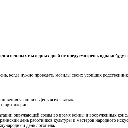
ополнительных выходных дней не предусмотрено, однако буду
День, когда нужно проведать могилы своих усопших родственник
иновения усопших, День всех святых.
 и артиллерии.
атации окружающей среды во время войны и вооруженных конф
краинский день работников культуры и мастеров народного искус
ждународный день логопеда.