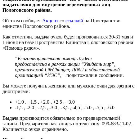
выдать очки для внутренне перемещенных лиц
Пологовского района.
Об этом сообщает
Акцент
со
ссылкой
на Пространство
единства Пологовского района.
Как отметили, выдача очков будет производиться 30-31 мая и
1 июня на базе Пространства Единства Пологовского района
«Помощь рядом».
“Благотворительная помощь будет
предоставлена в рамках акции “Увидеть мир”,
организуемой LifeChanger, JRNU и общественной
организацией “ЙЭС”
, – подытожили в сообщении.
Вы можете получить женские или мужские очки для зрения с
диоптриями:
+1.0 , +1.5 , +2.0 , +2.5 , +3.0
-1,5 , -2.0 , -2,5 , -3.0 , -3,5 , -4,5 , -5.0 , -5,5 , -6.0
Выдача производится обязательно по предварительной
записи. Предварительная запись по телефону: 099-683-11-02.
Количество очков ограничено.