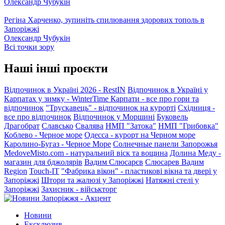
Олександр Чубукін
Регіна Харченко, зупиніть спилювання здорових тополь в
Запоріжжі
Олександр Чубукін
Всі точки зору
Наші інші проєкти
Відпочинок в Україні 2026 - RestIN
Відпочинок в Україні у
Карпатах у зимку - WinterTime
Карпати - все про гори та
відпочинок
"Трускавець" - відпочинок на курорті
Східниця -
все про відпочинок
Відпочинок у Моршині
Буковель
Драгобрат
Славсько
Свалява
НМП "Затока"
НМП "Грибовка"
Коблево - Черное море
Одесса - курорт на Черном море
Каролино-Бугаз - Черное Море
Солнечные панели Запорожья
MedoveMisto.com - натуральний віск та вощина
Долина Меду -
магазин для бджолярів
Вадим Слюсарєв
Слюсарев Вадим
Region
Touch-IT
"Фабрика вікон" - пластикові вікна та двері у
Запоріжжі
Штори та жалюзі у Запоріжжі
Натяжні стелі у
Запоріжжі
Захисник - військторг
Новини
Ексклюзив