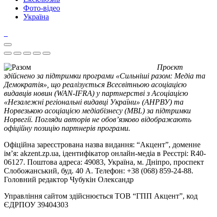
Фото-відео
Україна
Проєкт
здійснено за підтримки програми «Сильніші разом: Медіа та
Демократія», що реалізується Всесвітньою асоціацією
видавців новин (WAN-IFRA) у партнерстві з Асоціацією
«Незалежні регіональні видавці України» (АНРВУ) та
Норвезькою асоціацією медіабізнесу (MBL) за підтримки
Норвегії. Погляди авторів не обов’язково відображають
офіційну позицію партнерів програми.
Офіційна зареєстрована назва видання: “Акцент”, доменне
ім’я: akzent.zp.ua, ідентифікатор онлайн-медіа в Реєстрі: R40-
06127. Поштова адреса: 49083, Україна, м. Дніпро, проспект
Слобожанський, буд. 40 А. Телефон: +38 (068) 859-24-88.
Головний редактор Чубукін Олександр
Управління сайтом здійснюється ТОВ “ГПП Акцент”, код
ЄДРПОУ 39404303