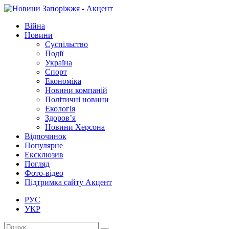
Війна
Новини
Суспільство
Події
Україна
Спорт
Економіка
Новини компаній
Політичні новини
Екологія
Здоров’я
Новини Херсона
Відпочинок
Популярне
Ексклюзив
Погляд
Фото-відео
Підтримка сайту Акцент
РУС
УКР