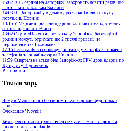
15:02
Із 15 серпня на Запоріжжі заборонять ловити раків: що
варто знати рибалкам
Екологія
14:03
На Запоріжжі у відомому ресторані виявили купу
порушень
Новини
13:15
У Марганці росіяни вдарили біля місця набору води:
багато поранених
Війна
13:02
Окрім «Пакунка школяра»: у Запоріжжі багатодітні
родини можуть отримати ще 2 тисячі гривень на
першокласника
Економіка
12:15
Реєстрація на грошову допомогу у Запоріжжі: номери
телефонів та онлайн-форма
Новини
11:59
Смертельна атака біля Запоріжжя: FPV-дрон вдарив по
Кушугуму
Відпочинок
Всі новини
Точки зору
Чому в Мелітополі з бензином та електрикою буде тільки
гірше?
Олександр Чубукін
Безперевна тривога, якої тепер не чути… Нові загрози та
виклики для запоріжців