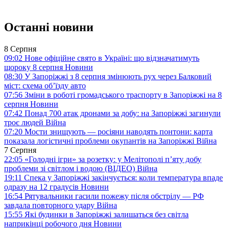
Останні новини
8 Серпня
09:02
Нове офіційне свято в Україні: що відзначатимуть
щороку 8 серпня
Новини
08:30
У Запоріжжі з 8 серпня змінюють рух через Балковий
міст: схема об’їзду
авто
07:56
Зміни в роботі громадського траспорту в Запоріжжі на 8
серпня
Новини
07:42
Понад 700 атак дронами за добу: на Запоріжжі загинули
троє людей
Війна
07:20
Мости знищують — росіяни наводять понтони: карта
показала логістичні проблеми окупантів на Запоріжжі
Війна
7 Серпня
22:05
«Голодні ігри» за розетку: у Мелітополі п’яту добу
проблеми зі світлом і водою (ВІДЕО)
Війна
19:11
Спека у Запоріжжі закінчується: коли температура впаде
одразу на 12 градусів
Новини
16:54
Рятувальники гасили пожежу після обстрілу — РФ
завдала повторного удару
Війна
15:55
Які будинки в Запоріжжі залишаться без світла
наприкінці робочого дня
Новини