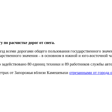
 по расчистке дорог от снега.
оезд всеми дорогами общего пользования государственного значе
дарственного значения – в основном в южной и юго-восточной ч
задействовано 80 единиц техники и 89 работников службы авто
метрах от Запорожья вблизи Камешевахи
отрезанными от города 