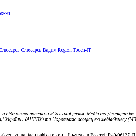
ріжжі
Слюсарєв
Слюсарев Вадим
Region
Touch-IT
 за підтримки програми «Сильніші разом: Медіа та Демократія»,
ці України» (АНРВУ) та Норвезькою асоціацією медіабізнесу (MBL
akzent.zp.ua, ідентифікатор онлайн-медіа в Реєстрі: R40-06127. П