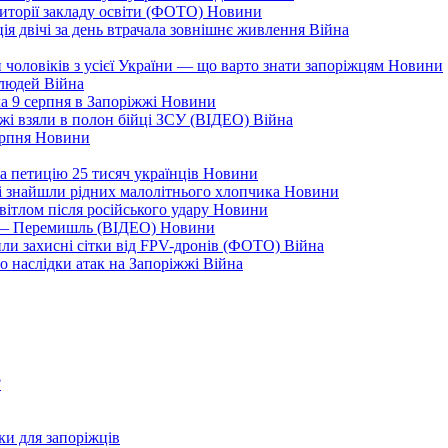
иторії закладу освіти (ФОТО)
Новини
ія двічі за день втрачала зовнішнє живлення
Війна
 чоловіків з усієї України — що варто знати запоріжцям
Новини
 людей
Війна
а 9 серпня в Запоріжжі
Новини
жжі взяли в полон бійці ЗСУ (ВІДЕО)
Війна
ерпня
Новини
а петицію 25 тисяч українців
Новини
кі знайшли рідних малолітнього хлопчика
Новини
вітлом після російського удару
Новини
я — Перемишль (ВІДЕО)
Новини
ли захисні сітки від FPV-дронів (ФОТО)
Війна
ро наслідки атак на Запоріжжі
Війна
?
ки для запоріжців