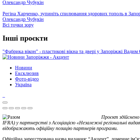
Олександр Чубукін
Регіна Харченко, зупиніть спилювання здорових тополь в Запо
Олександр Чубукін
Всі точки зору
Інші проєкти
"Фабрика вікон" - пластикові вікна та двері у Запоріжжі
Вадим 
Новини
Ексклюзив
Фото-відео
Україна
Проєкт здійснено
IFRA) у партнерстві з Асоціацією «Незалежні регіональні видав
відображають офіційну позицію партнерів програми.
Офіційна зареєстрована назва видання: “Акцент”, доменне ім’я: 