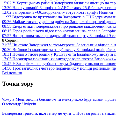
15:02
У Хортицькому районі Запоріжжя виявили лисицю на тер
13:30
На окупованій Запорізькій АЕС стався 25-й блекаут: станц
12:02
Запорізький «Облводоканал» готує нові тарифи
Новини
11:27
Відстрочка не врятувала: на Закарпатті в ТЦК утримували
09:36
Майже тисяча ударів за добу: на Запоріжжі поранені двоє
08:55
Енергетики попереджають про ранкове відключення світл
08:15
Героя російського відео про «захоплення» села на Запорі
07:57
Як працюватиме громадський транспорт у Запоріжжі 9 с
8 Серпня
21:35
Чи стане Запоріжжя містом-героєм: Зеленський відповів н
20:30
Вийшов із квартири та загубився: у Запоріжжі поліцейсь
18:31
Понад 5 тисяч родин у Кушугумі та Балабиному знову зі с
17:05
Пасажирка показала, як виглядає купе потяга Запоріжж
15:45
У Запоріжжі на футбольному майданчику школи встанови
14:50
Троє загиблих і четверо поранених: у поліції розповіли п
Всі новини
Точки зору
Чому в Мелітополі з бензином та електрикою буде тільки гірше
Олександр Чубукін
Безперевна тривога, якої тепер не чути… Нові загрози та викли