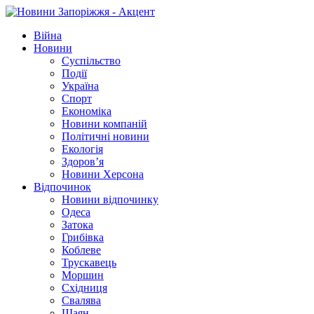
Війна
Новини
Суспільство
Події
Україна
Спорт
Економіка
Новини компаній
Політичні новини
Екологія
Здоров’я
Новини Херсона
Відпочинок
Новини відпочинку
Одеса
Затока
Грибівка
Коблеве
Трускавець
Моршин
Східниця
Свалява
Шаян