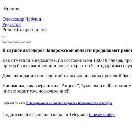
Новини
Олександр Чубукін
Редактор
Розкажіть про статтю:
В службе автодорог Запорожской области продолжают работу
Как отметили в ведомстве, по состоянию на 18:00 8 января, пр
проезд был ограничен или вовсе закрыт по 5 автодорогам госу
Для ликвидации последствий сложных погодных условий было 
Напомним, как вчера писал “Акцент”, буквально в 30-ти кило
них не ходит уже несколько дней.
Читайте также:
В Запорожье и области ожидается плюсовая температура
Подписывайтесь на наш канал в Telegram:
t.me/akzentzp