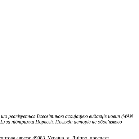
 що реалізується Всесвітньою асоціацією видавців новин (WAN-
) за підтримки Норвегії. Погляди авторів не обов’язково
оштова адреса: 49083, Україна, м. Дніпро, проспект