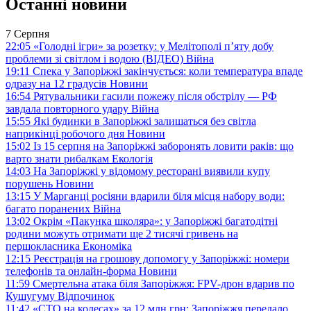
Останні новини
7 Серпня
22:05
«Голодні ігри» за розетку: у Мелітополі п’яту добу
проблеми зі світлом і водою (ВІДЕО)
Війна
19:11
Спека у Запоріжжі закінчується: коли температура впаде
одразу на 12 градусів
Новини
16:54
Рятувальники гасили пожежу після обстрілу — РФ
завдала повторного удару
Війна
15:55
Які будинки в Запоріжжі залишаться без світла
наприкінці робочого дня
Новини
15:02
Із 15 серпня на Запоріжжі заборонять ловити раків: що
варто знати рибалкам
Екологія
14:03
На Запоріжжі у відомому ресторані виявили купу
порушень
Новини
13:15
У Марганці росіяни вдарили біля місця набору води:
багато поранених
Війна
13:02
Окрім «Пакунка школяра»: у Запоріжжі багатодітні
родини можуть отримати ще 2 тисячі гривень на
першокласника
Економіка
12:15
Реєстрація на грошову допомогу у Запоріжжі: номери
телефонів та онлайн-форма
Новини
11:59
Смертельна атака біля Запоріжжя: FPV-дрон вдарив по
Кушугуму
Відпочинок
11:42
«СТО на колесах» за 12 млн грн: Запоріжжя передало