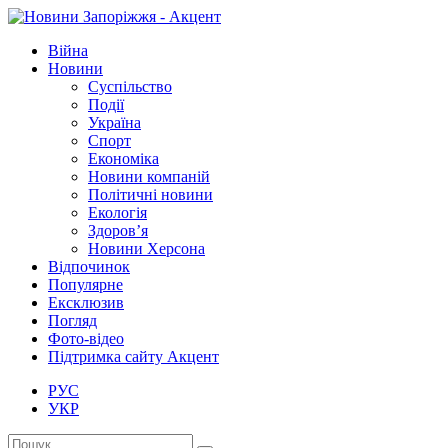
Війна
Новини
Суспільство
Події
Україна
Спорт
Економіка
Новини компаній
Політичні новини
Екологія
Здоров’я
Новини Херсона
Відпочинок
Популярне
Ексклюзив
Погляд
Фото-відео
Підтримка сайту Акцент
РУС
УКР