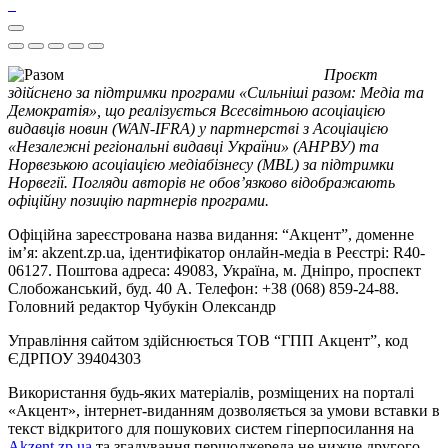
Проєкт
здійснено за підтримки програми «Сильніші разом: Медіа та
Демократія», що реалізується Всесвітньою асоціацією
видавців новин (WAN-IFRA) у партнерстві з Асоціацією
«Незалежні регіональні видавці України» (АНРВУ) та
Норвезькою асоціацією медіабізнесу (MBL) за підтримки
Норвегії. Погляди авторів не обов’язково відображають
офіційну позицію партнерів програми.
Офіційна зареєстрована назва видання: “Акцент”, доменне
ім’я: akzent.zp.ua, ідентифікатор онлайн-медіа в Реєстрі: R40-
06127. Поштова адреса: 49083, Україна, м. Дніпро, проспект
Слобожанський, буд. 40 А. Телефон: +38 (068) 859-24-88.
Головний редактор Чубукін Олександр
Управління сайтом здійснюється ТОВ “ГПП Акцент”, код
ЄДРПОУ 39404303
Використання будь-яких матеріалів, розміщених на порталі
«Акцент», інтернет-виданням дозволяється за умови вставки в
текст відкритого для пошукових систем гіперпосилання на
Akzent.zp.ua
та згадування першоджерела не нижче другого