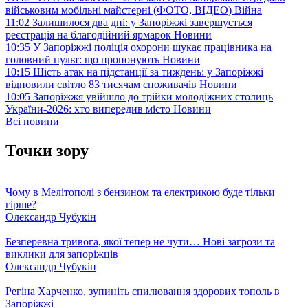
військовим мобільні майстерні (ФОТО, ВІДЕО)
Війна
11:02
Залишилося два дні: у Запоріжжі завершується
реєстрація на благодійний ярмарок
Новини
10:35
У Запоріжжі поліція охорони шукає працівника на
головний пульт: що пропонують
Новини
10:15
Шість атак на підстанції за тиждень: у Запоріжжі
відновили світло 83 тисячам споживачів
Новини
10:05
Запоріжжя увійшло до трійки молодіжних столиць
України-2026: хто випередив місто
Новини
Всі новини
Точки зору
Чому в Мелітополі з бензином та електрикою буде тільки
гірше?
Олександр Чубукін
Безперевна тривога, якої тепер не чути… Нові загрози та
виклики для запоріжців
Олександр Чубукін
Регіна Харченко, зупиніть спилювання здорових тополь в
Запоріжжі