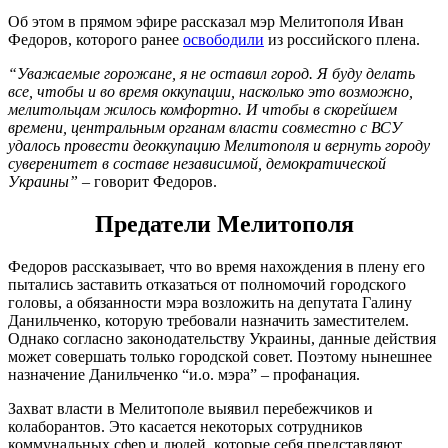
Об этом в прямом эфире рассказал мэр Мелитополя Иван
Федоров, которого ранее
освободили
из российского плена.
“Уважаемые горожане, я не оставил город. Я буду делать
все, чтобы и во время оккупации, насколько это возможно,
мелитольцам жилось комфортно. И чтобы в скорейшем
времени, центральным органам власти совместно с ВСУ
удалось провести деоккупацию Мелитополя и вернуть городу
суверенитет в составе независимой, демократической
Украины”
– говорит Федоров.
Предатели Мелитополя
Федоров рассказывает, что во время нахождения в плену его
пытались заставить отказаться от полномочий городского
головы, а обязанности мэра возложить на депутата Галину
Данильченко, которую требовали назначить заместителем.
Однако согласно законодательству Украины, данные действия
может совершать только городской совет. Поэтому нынешнее
назначение Данильченко “и.о. мэра” – профанация.
Захват власти в Мелитополе выявил перебежчиков и
колаборантов. Это касается некоторых сотрудников
коммунальных сфер и людей, которые себя представляют