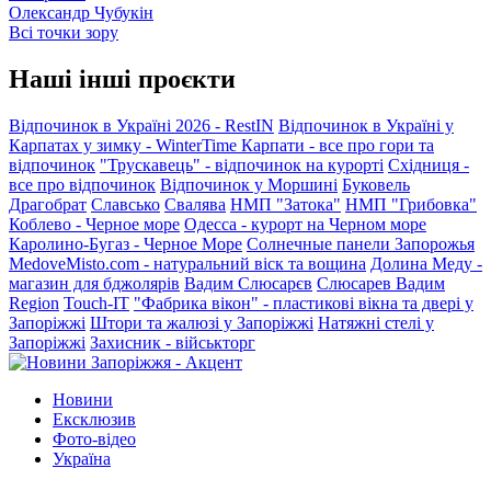
Олександр Чубукін
Всі точки зору
Наші інші проєкти
Відпочинок в Україні 2026 - RestIN
Відпочинок в Україні у
Карпатах у зимку - WinterTime
Карпати - все про гори та
відпочинок
"Трускавець" - відпочинок на курорті
Східниця -
все про відпочинок
Відпочинок у Моршині
Буковель
Драгобрат
Славсько
Свалява
НМП "Затока"
НМП "Грибовка"
Коблево - Черное море
Одесса - курорт на Черном море
Каролино-Бугаз - Черное Море
Солнечные панели Запорожья
MedoveMisto.com - натуральний віск та вощина
Долина Меду -
магазин для бджолярів
Вадим Слюсарєв
Слюсарев Вадим
Region
Touch-IT
"Фабрика вікон" - пластикові вікна та двері у
Запоріжжі
Штори та жалюзі у Запоріжжі
Натяжні стелі у
Запоріжжі
Захисник - військторг
Новини
Ексклюзив
Фото-відео
Україна