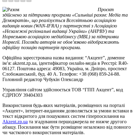
Проєкт
здійснено за підтримки програми «Сильніші разом: Медіа та
Демократія», що реалізується Всесвітньою асоціацією
видавців новин (WAN-IFRA) у партнерстві з Асоціацією
«Незалежні регіональні видавці України» (АНРВУ) та
Норвезькою асоціацією медіабізнесу (MBL) за підтримки
Норвегії. Погляди авторів не обов’язково відображають
офіційну позицію партнерів програми.
Офіційна зареєстрована назва видання: “Акцент”, доменне
ім’я: akzent.zp.ua, ідентифікатор онлайн-медіа в Реєстрі: R40-
06127. Поштова адреса: 49083, Україна, м. Дніпро, проспект
Слобожанський, буд. 40 А. Телефон: +38 (068) 859-24-88.
Головний редактор Чубукін Олександр
Управління сайтом здійснюється ТОВ “ГПП Акцент”, код
ЄДРПОУ 39404303
Використання будь-яких матеріалів, розміщених на порталі
«Акцент», інтернет-виданням дозволяється за умови вставки в
текст відкритого для пошукових систем гіперпосилання на
Akzent.zp.ua
та згадування першоджерела не нижче другого
абзацу. Посилання має бути розміщене незалежно від повного
чи часткового використання матеріалів.