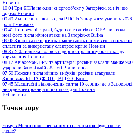
Новини
10:04
Три БПЛа на один енергооб’єкт у Запоріжжі за ніч: що
відомо
Новини
09:49
2 млн грн на житло для ВПО із Запоріжжя: умови у 2026
році
Економіка
09:41
Понівечені гаражі, будинки та автівки: ОВА показала
нові фото після нічної атаки на Запоріжжя
Війна
09:06
Запорізькі енергетики закликають споживачів своєчасно
сплатити за використану електроенергію
Новини
08:35
У Запоріжжі чоловік відкрив стрілянину біля закладу
харчування
Новини
08:17
Авіабомби, FPV та артилерія: росіяни завдали майже 900
ударів по Запорізькій області
Відпочинок
07:50
Пожежа після нічних вибухів: росіяни атакували
Запоріжжя БПЛА (ФОТО, ВІДЕО)
Війна
07:45
Масштабні відключення світла 10 серпня: де в Запоріжжі
не буде електроенергії протягом дня
Новини
Всі новини
Точки зору
Чому в Мелітополі з бензином та електрикою буде тільки
гірше?