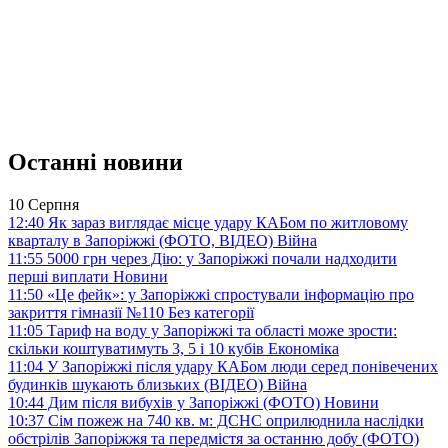
Останні новини
10 Серпня
12:40
Як зараз виглядає місце удару КАБом по житловому
кварталу в Запоріжжі (ФОТО, ВІДЕО)
Війна
11:55
5000 грн через Дію: у Запоріжжі почали надходити
перші виплати
Новини
11:50
«Це фейк»: у Запоріжжі спростували інформацію про
закриття гімназії №110
Без категорії
11:05
Тариф на воду у Запоріжжі та області може зрости:
скільки коштуватимуть 3, 5 і 10 кубів
Економіка
11:04
У Запоріжжі після удару КАБом люди серед понівечених
будинків шукають близьких (ВІДЕО)
Війна
10:44
Дим після вибухів у Запоріжжі (ФОТО)
Новини
10:37
Сім пожеж на 740 кв. м: ДСНС оприлюднила наслідки
обстрілів Запоріжжя та передмістя за останню добу (ФОТО)