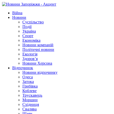
Війна
Новини
Суспільство
Події
Україна
Спорт
Економіка
Новини компаній
Політичні новини
Екологія
Здоров’я
Новини Херсона
Відпочинок
Новини відпочинку
Одеса
Затока
Грибівка
Коблеве
Трускавець
Моршин
Східниця
Свалява
Шаян