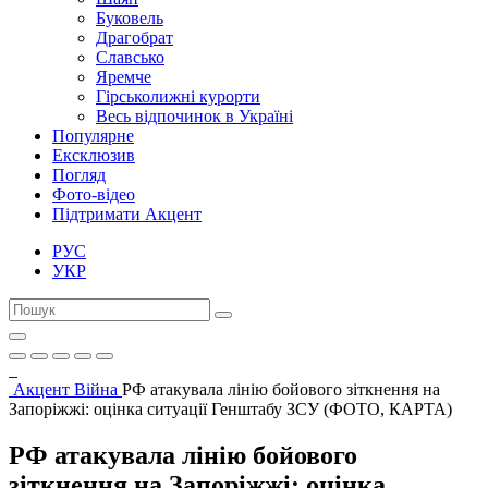
Буковель
Драгобрат
Славсько
Яремче
Гірськолижні курорти
Весь відпочинок в Україні
Популярне
Ексклюзив
Погляд
Фото-відео
Підтримати Акцент
РУС
УКР
Акцент
Війна
РФ атакувала лінію бойового зіткнення на
Запоріжжі: оцінка ситуації Генштабу ЗСУ (ФОТО, КАРТА)
РФ атакувала лінію бойового
зіткнення на Запоріжжі: оцінка