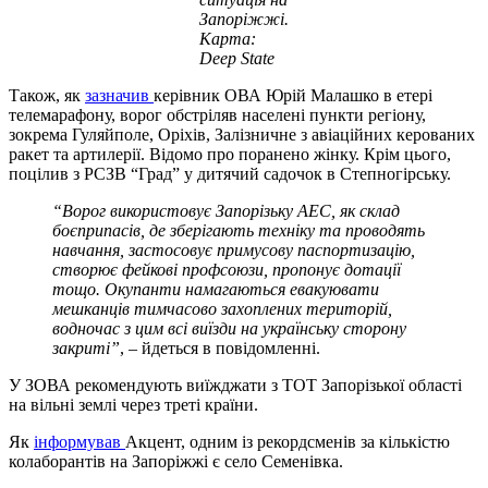
Запоріжжі.
Карта:
Deep State
Також, як
зазначив
керівник ОВА Юрій Малашко в етері
телемарафону, ворог обстріляв населені пункти регіону,
зокрема Гуляйполе, Оріхів, Залізничне з авіаційних керованих
ракет та артилерії. Відомо про поранено жінку. Крім цього,
поцілив з РСЗВ “Град” у дитячий садочок в Степногірську.
“Ворог використовує Запорізьку АЕС, як склад
боєприпасів, де зберігають техніку та проводять
навчання, застосовує примусову паспортизацію,
створює фейкові профсоюзи, пропонує дотації
тощо. Окупанти намагаються евакуювати
мешканців тимчасово захоплених територій,
водночас з цим всі виїзди на українську сторону
закриті”
, – йдеться в повідомленні.
У ЗОВА рекомендують виїжджати з ТОТ Запорізької області
на вільні землі через треті країни.
Як
інформував
Акцент, одним із рекордсменів за кількістю
колаборантів на Запоріжжі є село Семенівка.