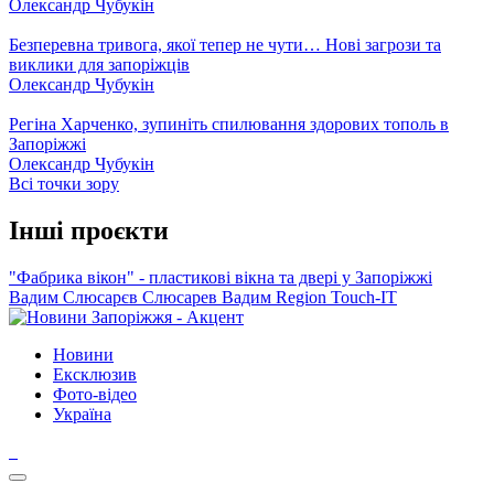
Олександр Чубукін
Безперевна тривога, якої тепер не чути… Нові загрози та
виклики для запоріжців
Олександр Чубукін
Регіна Харченко, зупиніть спилювання здорових тополь в
Запоріжжі
Олександр Чубукін
Всі точки зору
Інші проєкти
"Фабрика вікон" - пластикові вікна та двері у Запоріжжі
Вадим Слюсарєв
Слюсарев Вадим
Region
Touch-IT
Новини
Ексклюзив
Фото-відео
Україна