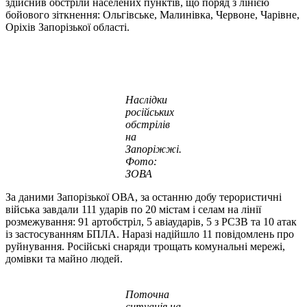
здійснив обстріли населених пунктів, що поряд з лінією
бойового зіткнення: Ольгівське, Малинівка, Червоне, Чарівне,
Оріхів Запорізької області.
Наслідки
російських
обстрілів
на
Запоріжжі.
Фото:
ЗОВА
За даними Запорізької ОВА, за останню добу терористичні
війська завдали 111 ударів по 20 містам і селам на лінії
розмежування: 91 артобстріл, 5 авіаударів, 5 з РСЗВ та 10 атак
із застосуванням БПЛА. Наразі надійшло 11 повідомлень про
руйнування. Російські снаряди трощать комунальні мережі,
домівки та майно людей.
Поточна
ситуація на