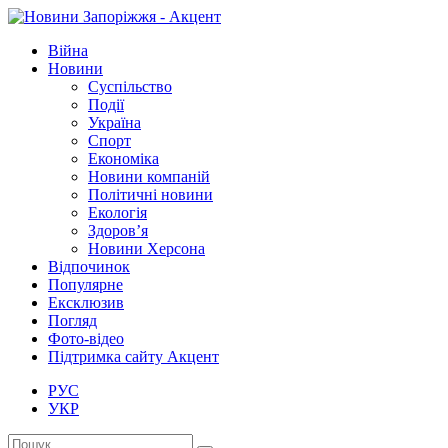
Війна
Новини
Суспільство
Події
Україна
Спорт
Економіка
Новини компаній
Політичні новини
Екологія
Здоров’я
Новини Херсона
Відпочинок
Популярне
Ексклюзив
Погляд
Фото-відео
Підтримка сайту Акцент
РУС
УКР