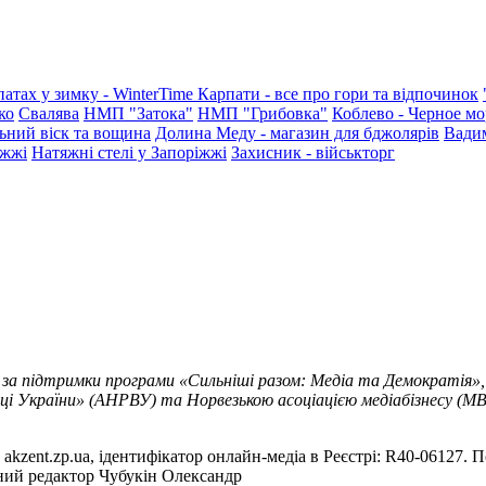
патах у зимку - WinterTime
Карпати - все про гори та відпочинок
ко
Свалява
НМП "Затока"
НМП "Грибовка"
Коблево - Черное мо
ьний віск та вощина
Долина Меду - магазин для бджолярів
Вади
іжжі
Натяжні стелі у Запоріжжі
Захисник - військторг
 за підтримки програми «Сильніші разом: Медіа та Демократія»,
ці України» (АНРВУ) та Норвезькою асоціацією медіабізнесу (MBL
akzent.zp.ua, ідентифікатор онлайн-медіа в Реєстрі: R40-06127. П
вний редактор Чубукін Олександр