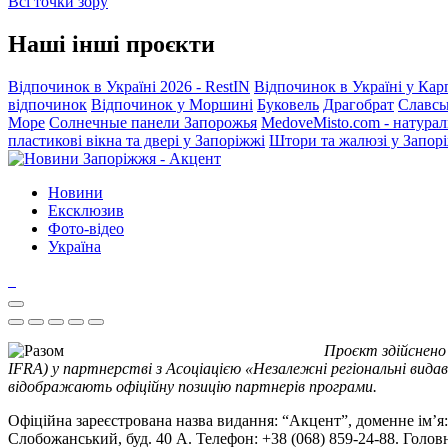
Всі точки зору
Наші інші проєкти
Відпочинок в Україні 2026 - RestIN
Відпочинок в Україні у Кар
відпочинок
Відпочинок у Моршині
Буковель
Драгобрат
Славсь
Море
Солнечные панели Запорожья
MedoveMisto.com - натурал
пластикові вікна та двері у Запоріжжі
Штори та жалюзі у Запор
Новини
Ексклюзив
Фото-відео
Україна
Проєкт здійснено
IFRA) у партнерстві з Асоціацією «Незалежні регіональні видав
відображають офіційну позицію партнерів програми.
Офіційна зареєстрована назва видання: “Акцент”, доменне ім’я: 
Слобожанський, буд. 40 А. Телефон: +38 (068) 859-24-88. Голо