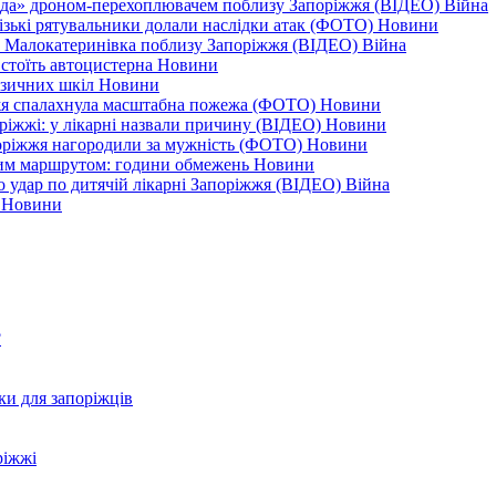
еда» дроном-перехоплювачем поблизу Запоріжжя (ВІДЕО)
Війна
різькі рятувальники долали наслідки атак (ФОТО)
Новини
дає Малокатеринівка поблизу Запоріжжя (ВІДЕО)
Війна
 стоїть автоцистерна
Новини
узичних шкіл
Новини
жжя спалахнула масштабна пожежа (ФОТО)
Новини
оріжжі: у лікарні назвали причину (ВІДЕО)
Новини
поріжжя нагородили за мужність (ФОТО)
Новини
еним маршрутом: години обмежень
Новини
ро удар по дитячій лікарні Запоріжжя (ВІДЕО)
Війна
0
Новини
?
ки для запоріжців
ріжжі