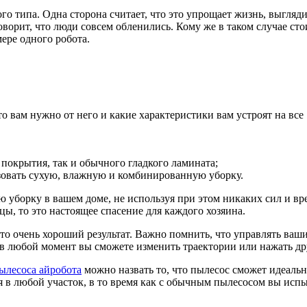
о типа. Одна сторона считает, что это упрощает жизнь, выглядит 
оворит, что люди совсем обленились. Кому же в таком случае ст
ере одного робота.
о вам нужно от него и какие характеристики вам устроят на все
покрытия, так и обычного гладкого ламината;
ьзовать сухую, влажную и комбинированную уборку.
 уборку в вашем доме, не используя при этом никаких сил и вре
цы, то это настоящее спасение для каждого хозяина.
Это очень хороший результат. Важно помнить, что управлять ва
ак в любой момент вы сможете изменить траектории или нажать 
ылесоса айробота
можно назвать то, что пылесос сможет идеаль
ься в любой участок, в то время как с обычным пылесосом вы ис