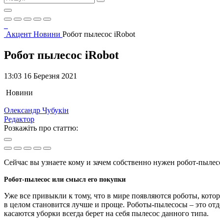
Акцент
Новини
Робот пылесос iRobot
Робот пылесос iRobot
13:03 16 Березня 2021
Новини
Олександр Чубукін
Редактор
Розкажіть про статтю:
Сейчас вы узнаете кому и зачем собственно нужен робот-пылес
Робот-пылесос или смысл его покупки
Уже все привыкли к тому, что в мире появляются роботы, кото
в целом становится лучше и проще. Роботы-пылесосы – это отд
касаются уборки всегда берет на себя пылесос данного типа.