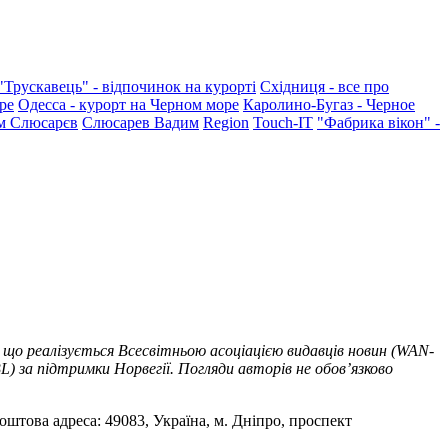
"Трускавець" - відпочинок на курорті
Східниця - все про
ре
Одесса - курорт на Черном море
Каролино-Бугаз - Черное
м Слюсарєв
Слюсарев Вадим
Region
Touch-IT
"Фабрика вікон" -
 що реалізується Всесвітньою асоціацією видавців новин (WAN-
) за підтримки Норвегії. Погляди авторів не обов’язково
оштова адреса: 49083, Україна, м. Дніпро, проспект