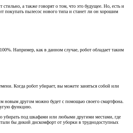
стильно, а также говорят о том, что это будущее. Но, есть и
оит покупать пылесос нового типа и станет ли он хорошим
 100%. Например, как в данном случае, робот обладает таким
мени. Когда робот убирает, вы можете заняться собой или
шим новым другом можно будет с помощью своего смартфона.
другую функцию.
но убирать под шкафами или любыми другими местами, где
пытали бы дикий дискомфорт от уборки в труднодоступных