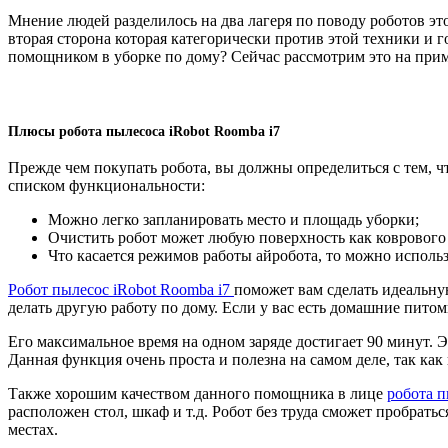
Мнение людей разделилось на два лагеря по поводу роботов этог
вторая сторона которая категорически против этой техники и г
помощником в уборке по дому? Сейчас рассмотрим это на прим
Плюсы робота пылесоса iRobot Roomba i7
Прежде чем покупать робота, вы должны определиться с тем, чт
списком функциональности:
Можно легко запланировать место и площадь уборки;
Очистить робот может любую поверхность как коврового 
Что касается режимов работы айробота, то можно испол
Робот пылесос iRobot Roomba i7
поможет вам сделать идеальную
делать другую работу по дому. Если у вас есть домашние питом
Его максимальное время на одном заряде достигает 90 минут. 
Данная функция очень проста и полезна на самом деле, так к
Также хорошим качеством данного помощника в лице
робота п
расположен стол, шкаф и т.д. Робот без труда сможет пробрат
местах.