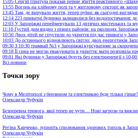
15:05
Сергій Притула показав перше збиття реактивного «Шах
13:55
Вогонь на хлібному полі та у житловому секторі: як запо
13:45
Там, де вирувало життя, тепер руїни: як сьогодні вигля
12:14
223 приватні будинки залишилися без водопостачання: де
12:03
У Запоріжжі перейменували 13 дитячих мистецьких та м
11:10
Густий дим видно з різних районів: на околицях Запорі
10:50
Двох дітей не спустили до укриття під час тривоги у Зап
10:03
До останнього відновлюють світло: двох енергетиків За
09:30
З 10:30 трамвай №3 у Запоріжжі курсуватиме за скороч
09:18
Її сина не могли евакуювати в укриття: мати розповіла п
09:01
Які будинки у Запоріжжі будуть без електроенергії з 10-0
Всі новини
Точки зору
Чому в Мелітополі з бензином та електрикою буде тільки гірше
Олександр Чубукін
Безперевна тривога, якої тепер не чути… Нові загрози та викли
Олександр Чубукін
Регіна Харченко, зупиніть спилювання здорових тополь в Запо
Олександр Чубукін