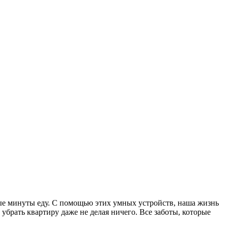
ные минуты еду. С помощью этих умных устройств, наша жизнь
брать квартиру даже не делая ничего. Все заботы, которые