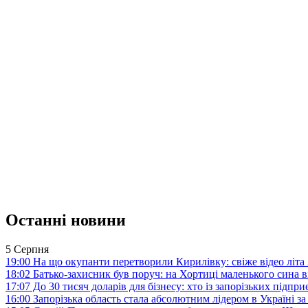
Останні новини
5 Серпня
19:00
На що окупанти перетворили Кирилівку: свіже відео літа
18:02
Батько-захисник був поруч: на Хортиці маленького сина 
17:07
До 30 тисяч доларів для бізнесу: хто із запорізьких під
16:00
Запорізька область стала абсолютним лідером в Україні з