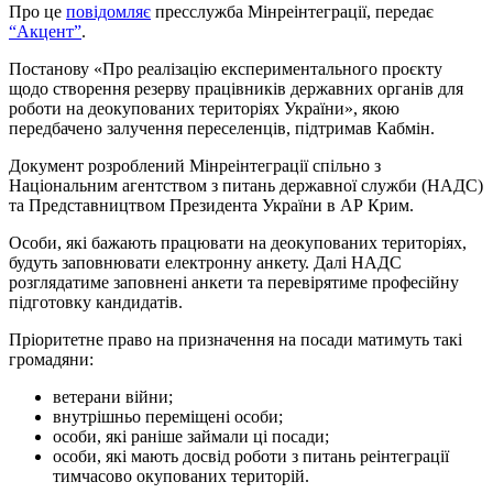
Про це
повідомляє
пресслужба Мінреінтеграції, передає
“Акцент”
.
Постанову «Про реалізацію експериментального проєкту
щодо створення резерву працівників державних органів для
роботи на деокупованих територіях України», якою
передбачено залучення переселенців, підтримав Кабмін.
Документ розроблений Мінреінтеграції спільно з
Національним агентством з питань державної служби (НАДС)
та Представництвом Президента України в АР Крим.
Особи, які бажають працювати на деокупованих територіях,
будуть заповнювати електронну анкету. Далі НАДС
розглядатиме заповнені анкети та перевірятиме професійну
підготовку кандидатів.
Пріоритетне право на призначення на посади матимуть такі
громадяни:
ветерани війни;
внутрішньо переміщені особи;
особи, які раніше займали ці посади;
особи, які мають досвід роботи з питань реінтеграції
тимчасово окупованих територій.