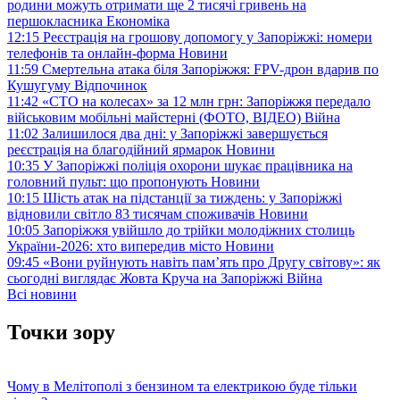
родини можуть отримати ще 2 тисячі гривень на
першокласника
Економіка
12:15
Реєстрація на грошову допомогу у Запоріжжі: номери
телефонів та онлайн-форма
Новини
11:59
Смертельна атака біля Запоріжжя: FPV-дрон вдарив по
Кушугуму
Відпочинок
11:42
«СТО на колесах» за 12 млн грн: Запоріжжя передало
військовим мобільні майстерні (ФОТО, ВІДЕО)
Війна
11:02
Залишилося два дні: у Запоріжжі завершується
реєстрація на благодійний ярмарок
Новини
10:35
У Запоріжжі поліція охорони шукає працівника на
головний пульт: що пропонують
Новини
10:15
Шість атак на підстанції за тиждень: у Запоріжжі
відновили світло 83 тисячам споживачів
Новини
10:05
Запоріжжя увійшло до трійки молодіжних столиць
України-2026: хто випередив місто
Новини
09:45
«Вони руйнують навіть пам’ять про Другу світову»: як
сьогодні виглядає Жовта Круча на Запоріжжі
Війна
Всі новини
Точки зору
Чому в Мелітополі з бензином та електрикою буде тільки