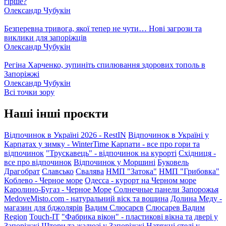
гірше?
Олександр Чубукін
Безперевна тривога, якої тепер не чути… Нові загрози та
виклики для запоріжців
Олександр Чубукін
Регіна Харченко, зупиніть спилювання здорових тополь в
Запоріжжі
Олександр Чубукін
Всі точки зору
Наші інші проєкти
Відпочинок в Україні 2026 - RestIN
Відпочинок в Україні у
Карпатах у зимку - WinterTime
Карпати - все про гори та
відпочинок
"Трускавець" - відпочинок на курорті
Східниця -
все про відпочинок
Відпочинок у Моршині
Буковель
Драгобрат
Славсько
Свалява
НМП "Затока"
НМП "Грибовка"
Коблево - Черное море
Одесса - курорт на Черном море
Каролино-Бугаз - Черное Море
Солнечные панели Запорожья
MedoveMisto.com - натуральний віск та вощина
Долина Меду -
магазин для бджолярів
Вадим Слюсарєв
Слюсарев Вадим
Region
Touch-IT
"Фабрика вікон" - пластикові вікна та двері у
Запоріжжі
Штори та жалюзі у Запоріжжі
Натяжні стелі у