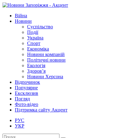
Війна
Новини
Суспільство
Події
Україна
Спорт
Економіка
Новини компаній
Політичні новини
Екологія
Здоров’я
Новини Херсона
Відпочинок
Популярне
Ексклюзив
Погляд
Фото-відео
Підтримка сайту Акцент
РУС
УКР