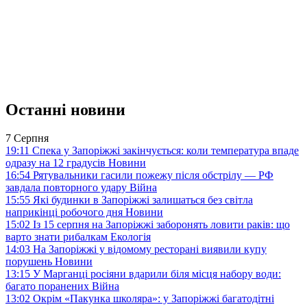
Останні новини
7 Серпня
19:11
Спека у Запоріжжі закінчується: коли температура впаде
одразу на 12 градусів
Новини
16:54
Рятувальники гасили пожежу після обстрілу — РФ
завдала повторного удару
Війна
15:55
Які будинки в Запоріжжі залишаться без світла
наприкінці робочого дня
Новини
15:02
Із 15 серпня на Запоріжжі заборонять ловити раків: що
варто знати рибалкам
Екологія
14:03
На Запоріжжі у відомому ресторані виявили купу
порушень
Новини
13:15
У Марганці росіяни вдарили біля місця набору води:
багато поранених
Війна
13:02
Окрім «Пакунка школяра»: у Запоріжжі багатодітні