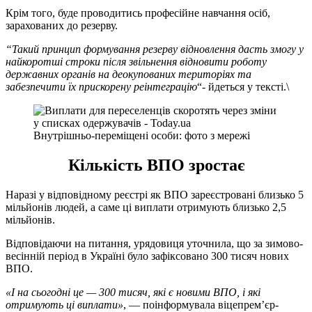
Крім того, буде проводитись професійне навчання осіб,
зарахованих до резерву.
“Такий принцип формування резерву відновлення дасть змогу у
найкоротші строки після звільнення відновити роботу
державних органів на деокупованих територіях та
забезпечити їх прискорену реінтеграцію
“- йдеться у тексті.\
Внутрішньо-переміщені особи: фото з мережі
Кількість ВПО зростає
Наразі у відповідному реєстрі як ВПО зареєстровані близько 5
мільйонів людей, а саме ці виплати отримують близько 2,5
мільйонів.
Відповідаючи на питання, урядовиця уточнила, що за зимово-
весінній період в Україні було зафіксовано 300 тисяч нових
ВПО.
«І на сьогодні це — 300 тисяч, які є новими ВПО, і які
отримують ці виплати»
, — поінформувала віцепрем’єр-